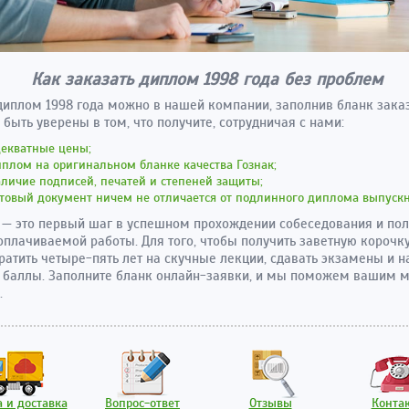
Как заказать диплом 1998 года без проблем
диплом 1998 года можно в нашей компании, заполнив бланк заказ
быть уверены в том, что получите, сотрудничая с нами:
декватные цены;
плом на оригинальном бланке качества Гознак;
личие подписей, печатей и степеней защиты;
товый документ ничем не отличается от подлинного диплома выпускн
— это первый шаг в успешном прохождении собеседования и по
плачиваемой работы. Для того, чтобы получить заветную корочку
ратить четыре-пять лет на скучные лекции, сдавать экзамены и н
 баллы. Заполните бланк онлайн-заявки, и мы поможем вашим 
.
 и доставка
Вопрос-ответ
Отзывы
Конта