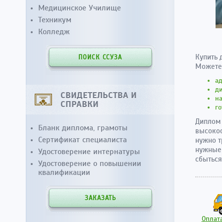
Медицинское Училище
Техникум
Колледж
Купить 
ПОИСК ССУЗА
Можете 
а
ди
СВИДЕТЕЛЬСТВА И
на
СПРАВКИ
го
Диплом 
Бланк диплома, грамоты
высокоо
Сертификат специалиста
нужно т
нужные
Удостоверение интернатуры
сбыться
Удостоверение о повышении
квалификации
ЗАКАЗАТЬ
Оплата