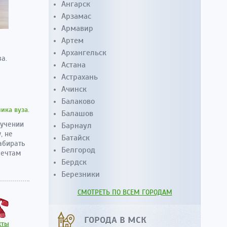
Ангарск
Арзамас
Армавир
Артем
Архангельск
а.
Астана
Астрахань
Ачинск
Балаково
ика вуза.
Балашов
лучении
Барнаул
, не
Батайск
абирать
Белгород
мечтам
Бердск
Березники
СМОТРЕТЬ ПО ВСЕМ ГОРОДАМ
ГОРОДА В МСК
кты