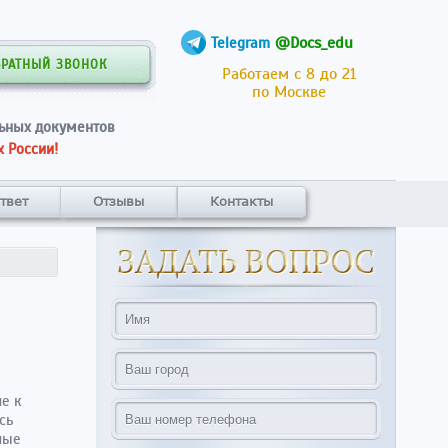
@Docs_edu
Telegram
БРАТНЫЙ ЗВОНОК
Работаем с 8 до 21
по Москве
ьных документов
 России!
твет
Отзывы
Контакты
е к
сь
ные