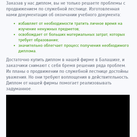
Заказав у нас диплом, вы не только решаете проблемы с
продвижением по служебной лестнице. Изготовленная
нами документация об окончании учебного документа:
избавляет от необходимости тратить личное время на
изучение ненужных предметов;
освобождает от больших материальных затрат, которых
требует образование;
значительно облегчает процесс получения необходимого
диплома.
Достаточно купить диплом в нашей фирме в Балашихе, и
заказчики снимают с себя бремя решения ряда проблем.
Их планы о продвижении по служебной лестнице достойны
уважения. Но они требуют воплощения в действительность.
Диплом от нашей фирмы помогает реализовывать
задуманное.