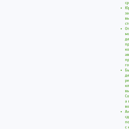
с
Юр
за
вы
ст
От
мо
де
пр
ко
ав
п
го
Бы
де
ре
кл
вы
С
а 
во
А
сд
по
с 