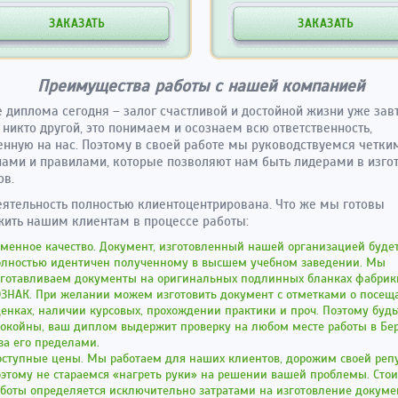
ЗАКАЗАТЬ
ЗАКАЗАТЬ
Преимущества работы с нашей компанией
 диплома сегодня – залог счастливой и достойной жизни уже завт
 никто другой, это понимаем и осознаем всю ответственность,
нную на нас. Поэтому в своей работе мы руководствуемся четки
ами и правилами, которые позволяют нам быть лидерами в изго
ов.
ятельность полностью клиентоцентрирована. Что же мы готовы
ить нашим клиентам в процессе работы:
менное качество. Документ, изготовленный нашей организацией буде
олностью идентичен полученному в высшем учебном заведении. Мы
зготавливаем документы на оригинальных подлинных бланках фабрик
ОЗНАК. При желании можем изготовить документ с отметками о посещ
енках, наличии курсовых, прохождении практики и проч. Поэтому будь
покойны, ваш диплом выдержит проверку на любом месте работы в Бе
за его пределами.
оступные цены. Мы работаем для наших клиентов, дорожим своей реп
этому не стараемся «нагреть руки» на решении вашей проблемы. Сто
боты определяется исключительно затратами на изготовление докуме