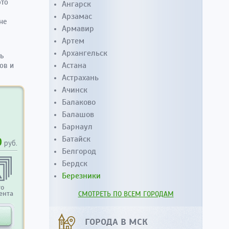
это
Ангарск
Арзамас
не
Армавир
Артем
Архангельск
ь
Астана
ов и
Астрахань
Ачинск
Балаково
Балашов
Барнаул
Батайск
0
руб.
Белгород
Бердск
Березники
то
ента
СМОТРЕТЬ ПО ВСЕМ ГОРОДАМ
ГОРОДА В МСК