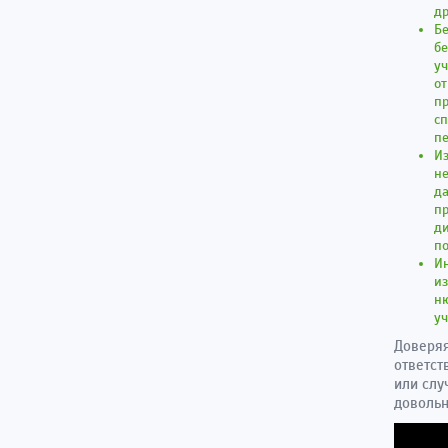
др
Б
б
уч
о
пр
сп
пе
Из
не
да
пр
ди
по
Ин
из
н
у
Доверяя
ответст
или слу
довольн