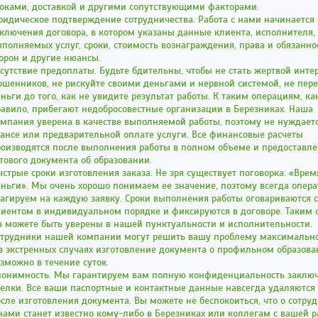
роками, доставкой и другими сопутствующими факторами.
идическое подтверждение сотрудничества. Работа с нами начинается 
ключения договора, в котором указаны данные клиента, исполнителя,
полняемых услуг, сроки, стоимость вознаграждения, права и обязанно
орон и другие нюансы.
сутствие предоплаты. Будьте бдительны, чтобы не стать жертвой инте
шенников, не рискуйте своими деньгами и нервной системой, не пер
ньги до того, как не увидите результат работы. К таким операциям, ка
авило, прибегают недобросовестные организации в Березниках. Наша
мпания уверена в качестве выполняемой работы, поэтому не нуждаетс
ансе или предварительной оплате услуги. Все финансовые расчеты
роизводятся после выполнения работы в полном объеме и предоставл
тового документа об образовании.
стрые сроки изготовления заказа. Не зря существует поговорка: «Врем
ньги». Мы очень хорошо понимаем ее значение, поэтому всегда опер
агируем на каждую заявку. Сроки выполнения работы оговариваются с
иентом в индивидуальном порядке и фиксируются в договоре. Таким 
 можете быть уверены в нашей пунктуальности и исполнительности.
отрудники нашей компании могут решить вашу проблему максимально
в экстренных случаях изготовление документа о профильном образов
зможно в течение суток.
нонимность. Мы гарантируем вам полную конфиденциальность заклю
елки. Все ваши паспортные и контактные данные навсегда удаляются 
сле изготовления документа. Вы можете не беспокоиться, что о сотру
нами станет известно кому-либо в Березниках или коллегам с вашей р