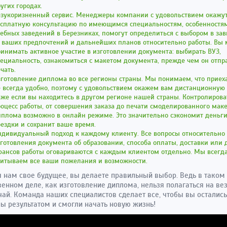
угих городах.
езукоризненный сервис. Менеджеры компании с удовольствием окажу
есплатную консультацию по имеющимся специальностям, особенностя
ебных заведений в Березниках, помогут определиться с выбором в за
т ваших предпочтений и дальнейших планов относительно работы. Вы
инимать активное участие в изготовлении документа: выбирать ВУЗ,
ециальность, ознакомиться с макетом документа, прежде чем он отпр
чать.
готовление диплома во все регионы страны. Мы понимаем, что приех
 всегда удобно, поэтому с удовольствием окажем вам дистанционную
же если вы находитесь в другом регионе нашей страны. Контролирова
оцесс работы, от совершения заказа до печати смоделированного мак
плома возможно в онлайн режиме. Это значительно сэкономит деньги
ездки и сохранит ваше время.
дивидуальный подход к каждому клиенту. Все вопросы относительно 
готовления документа об образовании, способа оплаты, доставки или 
юансов работы оговариваются с каждым клиентом отдельно. Мы всегд
читываем все ваши пожелания и возможности.
 нам свое будущее, вы делаете правильный выбор. Ведь в таком
венном деле, как изготовление диплома, нельзя полагаться на ве
чай. Команда наших специалистов сделает все, чтобы вы остались
ы результатом и смогли начать новую жизнь!