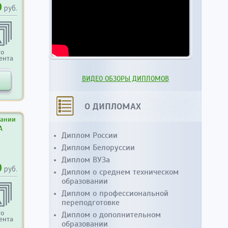
0
руб.
то
ента
ВИДЕО ОБЗОРЫ ДИПЛОМОВ
О ДИПЛОМАХ
вании
А
Диплом России
Диплом Белоруссии
Диплом ВУЗа
0
руб.
Диплом о среднем техническом
образовании
Диплом о профессиональной
переподготовке
то
Диплом о дополнительном
ента
образовании