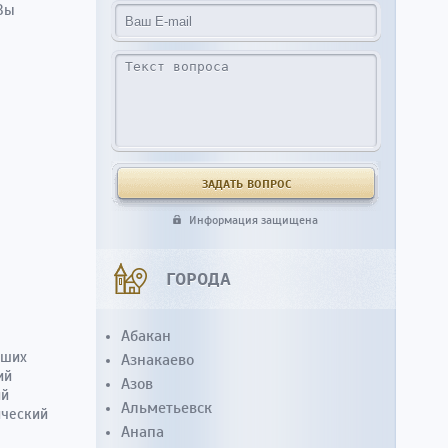
 Вы
Информация защищена
ГОРОДА
Абакан
сших
Азнакаево
ий
Азов
ий
Альметьевск
ический
Анапа