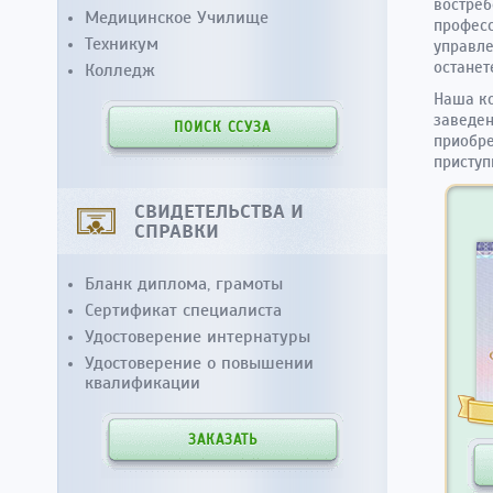
востреб
Медицинское Училище
професс
Техникум
управле
останет
Колледж
Наша ко
заведен
ПОИСК ССУЗА
приобре
приступ
СВИДЕТЕЛЬСТВА И
СПРАВКИ
Бланк диплома, грамоты
Сертификат специалиста
Удостоверение интернатуры
Удостоверение о повышении
квалификации
ЗАКАЗАТЬ