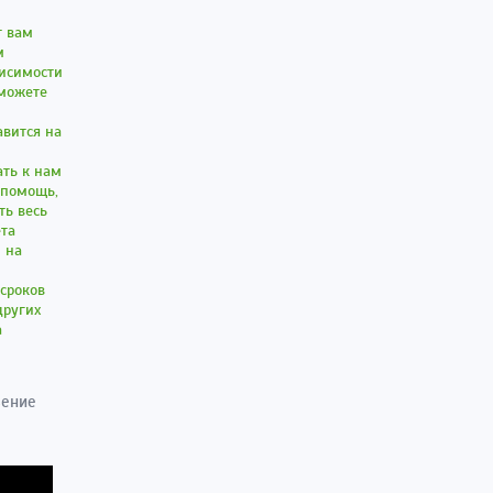
т вам
м
висимости
 можете
авится на
ать к нам
 помощь,
ть весь
ета
 на
сроков
других
а
зение