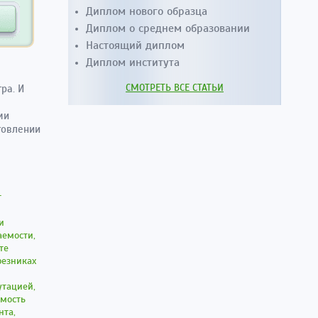
Диплом нового образца
Диплом о среднем образовании
Настоящий диплом
Диплом института
СМОТРЕТЬ ВСЕ СТАТЬИ
ра. И
ми
товлении
т
и
аемости,
те
резниках
утацией,
имость
нта,