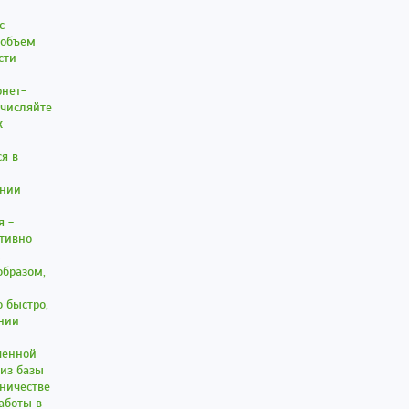
с
 объем
сти
рнет-
ечисляйте
к
я в
ении
я -
ативно
образом,
 быстро,
ании
ченной
из базы
дничестве
аботы в