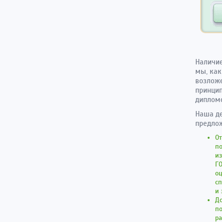
Наличие
мы, как
возложе
принцип
диплом
Наша де
предлож
От
п
и
Г
оц
с
и 
Д
по
ра