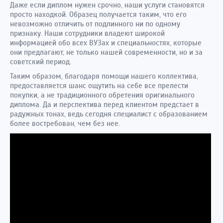
Даже если диплом нужен срочно, наши услуги становятся
просто находкой. Образец получается таким, что его
невозможно отличить от подлинного ни по одному
признаку. Наши сотрудники владеют широкой
информацией обо всех ВУЗах и специальностях, которые
они предлагают, не только нашей современности, но и за
советский период.
Таким образом, благодаря помощи нашего коллектива,
предоставляется шанс ощутить на себе все прелести
покупки, а не традиционного обретения оригинального
диплома. Да и перспектива перед клиентом предстает в
радужных тонах, ведь сегодня специалист с образованием
более востребован, чем без нее.