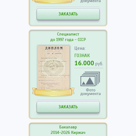
документа
ЗАКАЗАТЬ
Специалист
до 1997 года - СССР
Цена:
ГОЗНАК
16.000
руб.
Фото
документа
ЗАКАЗАТЬ
Бакалавр
2014-2026 Киржач