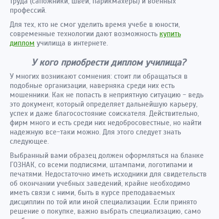
труда (сапожники, швеи, парикмахеры) и военных
профессий.
Для тех, кто не смог уделить время учебе в юности,
современные технологии дают возможность
купить
диплом
училища в интернете.
У кого приобрести диплом училища?
У многих возникают сомнения: стоит ли обращаться в
подобные организации, наверняка среди них есть
мошенники. Как не попасть в неприятную ситуацию - ведь
это документ, который определяет дальнейшую карьеру,
успех и даже благосостояние соискателя. Действительно,
фирм много и есть среди них недобросовестные, но найти
надежную все-таки можно. Для этого следует знать
следующее.
Выбранный вами образец должен оформляться на бланке
ГОЗНАК, со всеми подписями, штампами, логотипами и
печатями.
Недостаточно иметь исходники для свидетельств
об окончании учебных заведений, крайне необходимо
иметь связи с ними, быть в курсе преподаваемых
дисциплин по той или иной специализации. Если принято
решение о покупке, важно выбрать специализацию, само