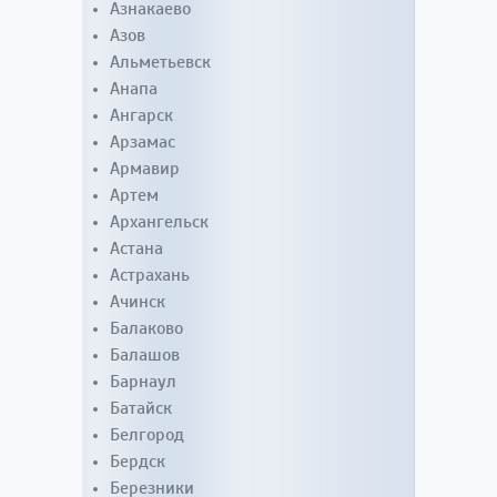
Азнакаево
Азов
Альметьевск
Анапа
Ангарск
Арзамас
Армавир
Артем
Архангельск
Астана
Астрахань
Ачинск
Балаково
Балашов
Барнаул
Батайск
Белгород
Бердск
Березники