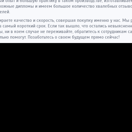
й опыт и большую практику в таком производстве, изготавливае
можные дипломы и имеем большое количество хвалебных отзыво
елей.
раете качество и скорость, совершая покупку именно у нас. Мы
в самый короткий срок. Если так вышло, что остались невыяснен
, ни в коем случае не переживайте, обратитесь к сотрудникам са
льно помогут. Позаботьтесь о своем будущем прямо сейчас!