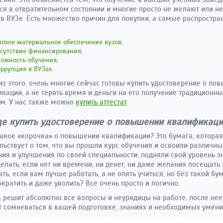
ся в отвратительном состоянии и многие просто не желают или не
 в ВУЗе. Есть множество причин для покупки, а самые распростр
охое материальное обеспечение вузов;
сутствие финансирования;
ожность обучения;
ррупция в ВУЗах.
из этого, очень многие сейчас готовы купить удостоверение о по
кации, а не терять время и деньги на его получение традиционн
м. У нас также можно
купить аттестат
.
де купить удостоверение о повышении квалификаци
такое «корочка» о повышении квалификации? Это бумага, которая
льствует о том, что вы прошли курс обучения и освоили различны
ия и улучшения по своей специальности, подняли свой уровень з
делать, если нет ни времени, ни денег, ни даже желания посещать
ать, если вам лучше работать, а не опять учиться, но без такой бу
ократить и даже уволить? Все очень просто и логично.
 решит абсолютно все вопросы и неурядицы на работе, после нее
т сомневаться в вашей подготовке, знаниях и необходимых умени