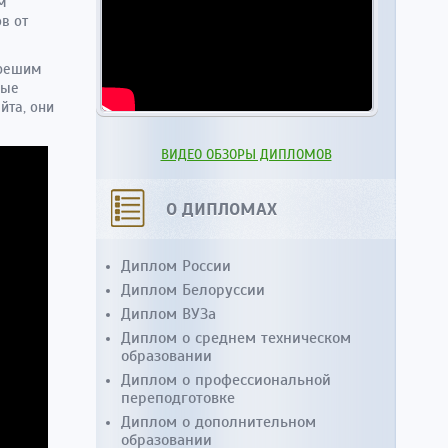
м
в от
 решим
ные
йта, они
ВИДЕО ОБЗОРЫ ДИПЛОМОВ
О ДИПЛОМАХ
Диплом России
Диплом Белоруссии
Диплом ВУЗа
Диплом о среднем техническом
образовании
Диплом о профессиональной
переподготовке
Диплом о дополнительном
образовании