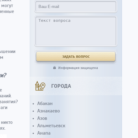
 могут
аненные
вышении
ым
Информация защищена
и?
ГОРОДА
е
наний.
 занятия?
Абакан
маги
Азнакаево
Азов
 никто
Альметьевск
ях.
Анапа