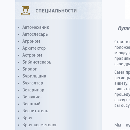
СПЕЦИАЛЬНОСТИ
Автомеханик
Купи
Автослесарь
Агроном
Стоит о
положен
Архитектор
между н
Астроном
правиль
Библиотекарь
свое др
Биолог
Сама пр
Бурильщик
регистр
Бухгалтер
анкету,
лишь то
Ветеринар
процеду
Визажист
сразу п
Военный
вы обсу
Воспитатель
Врач
Врач косметолог
Мы – лу