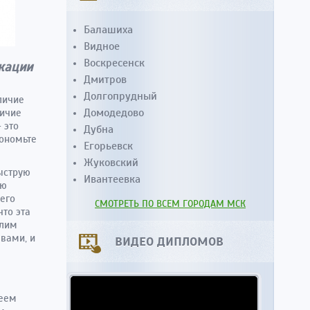
Балашиха
Видное
Воскресенск
кации
Дмитров
Долгопрудный
личие
Домодедово
личие
 это
Дубна
кономьте
Егорьевск
Жуковский
ыструю
Ивантеевка
ую
сего
СМОТРЕТЬ ПО ВСЕМ ГОРОДАМ МСК
что эта
алим
вами, и
ВИДЕО ДИПЛОМОВ
меем