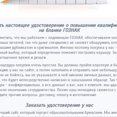
ть настоящее удостоверение о повышении квалифи
на бланке ГОЗНАК
тметить, что мы работаем с подлинным ГОЗНАК, обеспечиваем на
ных печатей, так что даже специалист не сможет обнаружить от
ашим дубликатом и оригиналом. Именно поэтому покупка у нас –
ный выбор, который определенно поможет построить карьеру. Э
агоценное время и деньги.
оцедура покупки очень простая. Вы должны пройти короткую и б
ацию у нас на сайте, а потом заполнить и отправить нам небольш
 но не бойтесь, вы не указываете в ней никаких личных данных, в
, что будет непосредственно написано в заказанном образце. Так 
ра - конфиденциальна, а все данные о вас, как о клиенте, мы уд
осле окончания сотрудничества. Позже наш менеджер свяжется с 
дите прочие вопросы: доставку, оплату и изготовление.
Заказать удостоверение у нас
чший сайт, который торгует образовательными бумагами. Мы и