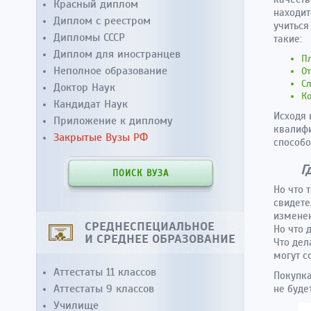
Красный диплом
находит
Диплом с реестром
учиться
Дипломы СССР
такие:
Диплом для иностранцев
Пл
Неполное образование
От
Сл
Доктор Наук
Ко
Кандидат Наук
Исходя 
Приложение к диплому
квалифи
Закрытые Вузы РФ
способо
Г
ПОИСК ВУЗА
Но что 
свидете
изменен
СРЕДНЕСПЕЦИАЛЬНОЕ
Но что 
И СРЕДНЕЕ ОБРАЗОВАНИЕ
Что дел
могут с
Аттестаты 11 классов
Покупка
Аттестаты 9 классов
не буде
Училище