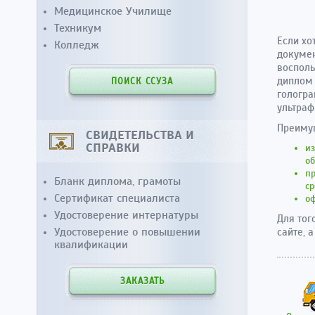
Медицинское Училище
Техникум
Если хо
Колледж
докумен
восполь
диплом 
ПОИСК ССУЗА
гологра
ультраф
Преимущ
СВИДЕТЕЛЬСТВА И
СПРАВКИ
из
о
пр
Бланк диплома, грамоты
ср
Сертификат специалиста
оф
Удостоверение интернатуры
Для тог
Удостоверение о повышении
сайте, 
квалификации
ЗАКАЗАТЬ