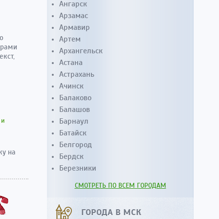
Ангарск
Арзамас
Армавир
о
Артем
ерами
Архангельск
кст,
Астана
Астрахань
Ачинск
Балаково
Балашов
 и
Барнаул
Батайск
Белгород
ку на
Бердск
Березники
СМОТРЕТЬ ПО ВСЕМ ГОРОДАМ
ГОРОДА В МСК