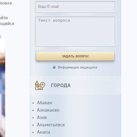
еловек
ойти
ающийся
Информация защищена
ГОРОДА
Абакан
Азнакаево
Азов
Альметьевск
Анапа