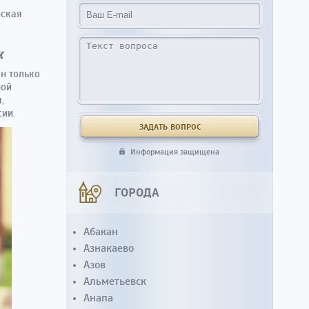
рская
к
н только
ной
,
ии.
Информация защищена
ГОРОДА
Абакан
Азнакаево
Азов
Альметьевск
Анапа