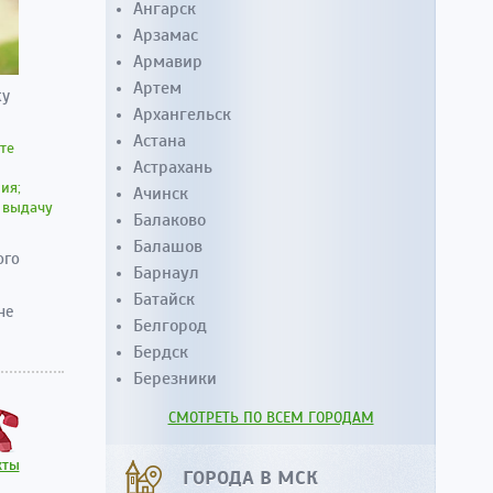
Ангарск
Арзамас
Армавир
Артем
ку
Архангельск
Астана
те
Астрахань
ия;
Ачинск
 выдачу
Балаково
Балашов
ого
Барнаул
Батайск
не
Белгород
Бердск
Березники
СМОТРЕТЬ ПО ВСЕМ ГОРОДАМ
кты
ГОРОДА В МСК