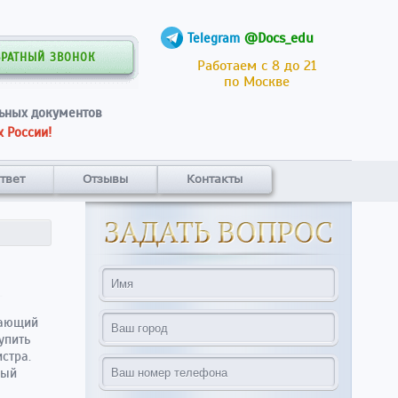
@Docs_edu
Telegram
БРАТНЫЙ ЗВОНОК
Работаем с 8 до 21
по Москве
ьных документов
 России!
твет
Отзывы
Контакты
дающий
упить
стра.
ный