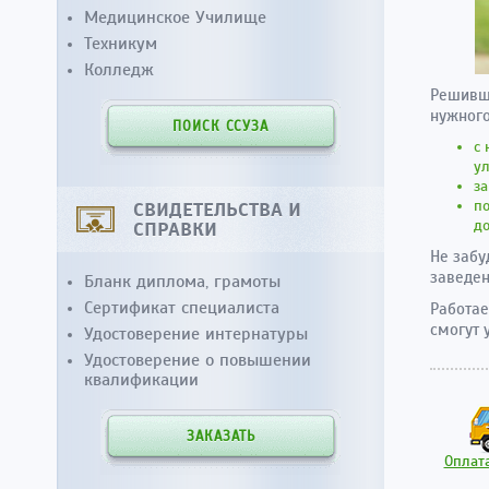
Медицинское Училище
Техникум
Колледж
Решивши
нужного
ПОИСК ССУЗА
с 
ул
за
п
СВИДЕТЕЛЬСТВА И
до
СПРАВКИ
Не забу
заведен
Бланк диплома, грамоты
Сертификат специалиста
Работае
смогут 
Удостоверение интернатуры
Удостоверение о повышении
квалификации
ЗАКАЗАТЬ
Оплата