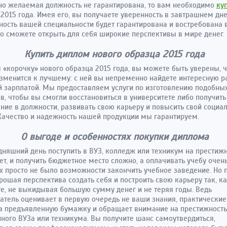
но желаемая должность не гарантирована, то вам необходимо
ку
2015 года. Имея его, вы получаете уверенность в завтрашнем дне
ность вашей специальности будет гарантирована и востребована в
о сможете открыть для себя широкие перспективы в мире денег.
Купить диплом нового образца 2015 года
 «корочку» нового образца 2015 года, вы можете быть уверены, 
зменится к лучшему: с ней вы непременно найдете интересную ра
 зарплатой. Мы предоставляем услуги по изготовлению подобны
в, чтобы вы смогли восстановиться в университете либо получить
ие в должности, развивать свою карьеру и повысить свой социа
 Качество и надежность нашей продукции мы гарантируем.
О выгоде и особенностях покупки диплома
дняшний день поступить в ВУЗ, колледж или техникум на престиж
ет, и получить бюджетное место сложно, а оплачивать учебу очень
х просто не было возможности закончить учебное заведение. Но 
орошая перспектива создать себя и построить свою карьеру так, к
е, не выкидывая большую сумму денег и не теряя годы. Ведь
атель оценивает в первую очередь не ваши знания, практически
 а предъявленную бумажку и обращает внимание на престижность
ного ВУЗа или техникума. Вы получите шанс самоутвердиться,