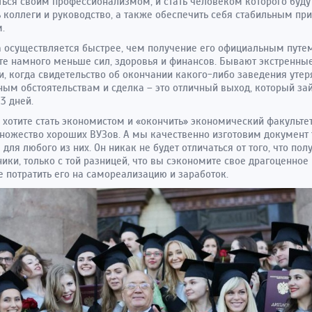
ься своим профессионализмом, и стать человеком которого буду
 коллеги и руководство, а также обеспечить себя стабильным п
.
 осуществляется быстрее, чем получение его официальным путе
те намного меньше сил, здоровья и финансов. Бывают экстренны
и, когда свидетельство об окончании какого-либо заведения утер
ым обстоятельствам и сделка – это отличный выход, который за
3 дней.
 хотите стать экономистом и «окончить» экономический факульте
ножество хороших ВУЗов. А мы качественно изготовим документ 
 для любого из них. Он никак не будет отличаться от того, что пол
ики, только с той разницей, что вы сэкономите свое драгоценное
 потратить его на самореализацию и заработок.