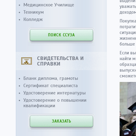
выделит
Медицинское Училище
уважать
Техникум
доходом
Колледж
Покупка
потрати
ситуаци
ПОИСК ССУЗА
жизненн
больше 
Если вы
СВИДЕТЕЛЬСТВА И
найти м
СПРАВКИ
образца
выпускн
сможете
Бланк диплома, грамоты
Сертификат специалиста
Удостоверение интернатуры
Удостоверение о повышении
квалификации
ЗАКАЗАТЬ