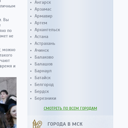
т
Ангарск
риличным
Арзамас
Армавир
м. Вы
Артем
е
Архангельск
яно по
ймет не
Астана
Астрахань
т, можно
Ачинск
такого
Балаково
учают
Балашов
 время и
Барнаул
Батайск
Белгород
Бердск
Березники
СМОТРЕТЬ ПО ВСЕМ ГОРОДАМ
ГОРОДА В МСК