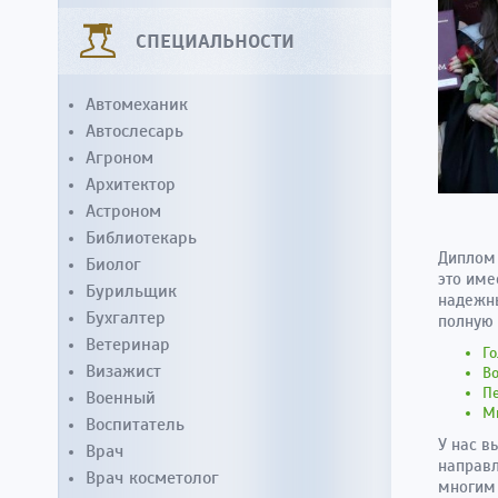
СПЕЦИАЛЬНОСТИ
Автомеханик
Автослесарь
Агроном
Архитектор
Астроном
Библиотекарь
Диплом 
Биолог
это име
Бурильщик
надежны
Бухгалтер
полную
Ветеринар
Г
Визажист
Во
Пе
Военный
М
Воспитатель
У нас в
Врач
направл
Врач косметолог
многим 