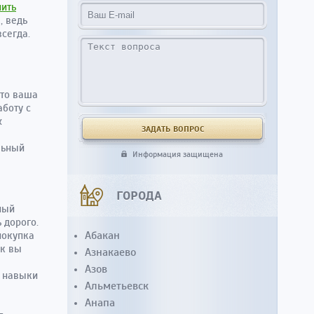
пить
, ведь
сегда.
что ваша
боту с
х
льный
Информация защищена
ГОРОДА
ный
 дорого.
Абакан
покупка
ак вы
Азнакаево
Азов
е навыки
Альметьевск
Анапа