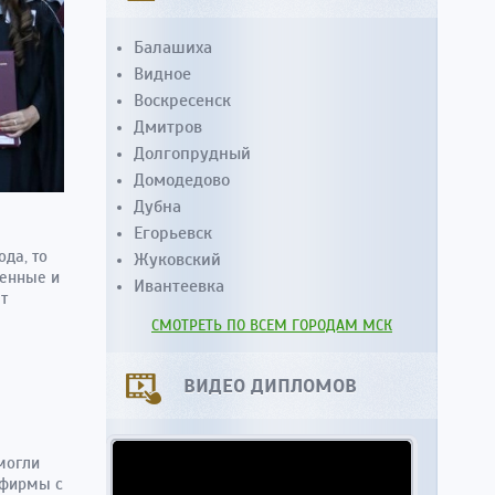
Балашиха
Видное
Воскресенск
Дмитров
Долгопрудный
Домодедово
Дубна
Егорьевск
ода, то
Жуковский
венные и
Ивантеевка
т
СМОТРЕТЬ ПО ВСЕМ ГОРОДАМ МСК
ВИДЕО ДИПЛОМОВ
могли
 фирмы с