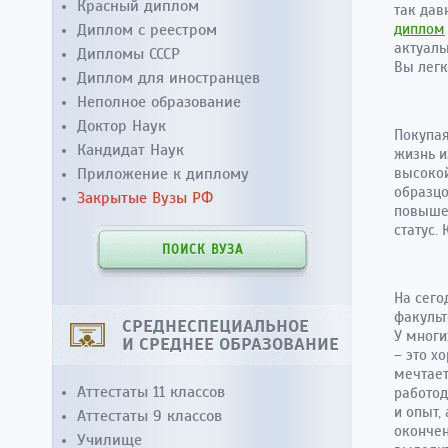
Красный диплом
так дав
Диплом с реестром
диплом
актуаль
Дипломы СССР
Вы легк
Диплом для иностранцев
Неполное образование
Доктор Наук
Покупая
Кандидат Наук
жизнь и
Приложение к диплому
высокой
образцо
Закрытые Вузы РФ
повышен
статус.
ПОИСК ВУЗА
На сего
факульт
СРЕДНЕСПЕЦИАЛЬНОЕ
У многи
И СРЕДНЕЕ ОБРАЗОВАНИЕ
– это х
мечтает
Аттестаты 11 классов
работод
и опыт,
Аттестаты 9 классов
окончен
Училище