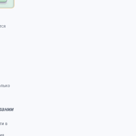
тся
олько
м
пании
ти в
ия