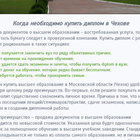
Когда необходимо купить диплом в Чехове
 документов о высшем образовании – востребованная услуга, т
тать бумагу следует в проверенной компании. Купить диплом с р
е рационально в таких ситуациях:
 получается закончить вуз по ряду объективных причин;
т времени на прохождение обучения;
 удается сдать экзамены и зачеты, чтобы получить diplom в вузе;
т денег на обучение, которое редко бывает бесплатным;
ебуется работать, чтобы прокормить семью.
м купить высшее образование в Московской области (Чехов) удоб
ря целому ряду преимуществ. Во-первых, если решите покупать к
волит существенно сэкономить личное время. Причина в том, что 
 посещении лекций/семинаров/практик, сдаче экзаменов, напис
х и создании дипломной работы.
 преимущество – продажа документов о высшем образовании
дится по невысокой стоимости. Указанная цена будет однозначн
к за полноценное обучение в высшем учебном заведении. Станд
кладывается не только из оплаты самого образования, но и питан