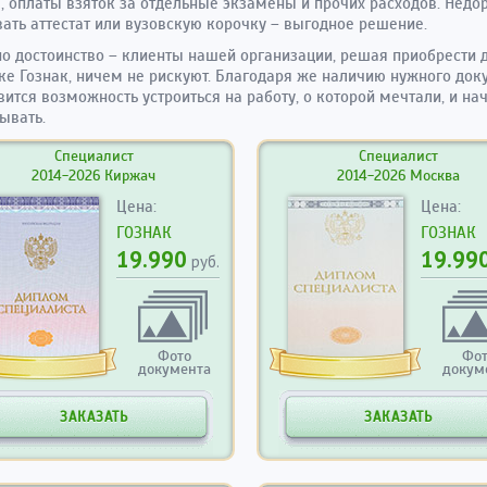
, оплаты взяток за отдельные экзамены и прочих расходов. Недо
ать аттестат или вузовскую корочку – выгодное решение.
о достоинство – клиенты нашей организации, решая приобрести
ке Гознак, ничем не рискуют. Благодаря же наличию нужного доку
вится возможность устроиться на работу, о которой мечтали, и на
ывать.
Специалист
Специалист
2014-2026 Киржач
2014-2026 Москва
Цена:
Цена:
ГОЗНАК
ГОЗНАК
19.990
19.99
руб.
Фото
Фо
документа
докум
ЗАКАЗАТЬ
ЗАКАЗАТЬ