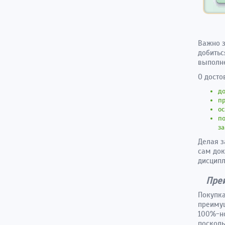
Важно з
добитьс
выполне
О досто
до
пр
о
п
за
Делая з
сам док
дисципл
Пре
Покупка
преимущ
100%-но
посколь