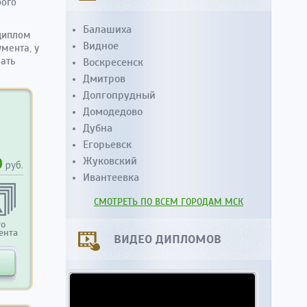
рого
Балашиха
 диплом
Видное
мента, у
чать
Воскресенск
Дмитров
Долгопрудный
Домодедово
Дубна
Егорьевск
0
Жуковский
руб.
Ивантеевка
СМОТРЕТЬ ПО ВСЕМ ГОРОДАМ МСК
то
ента
ВИДЕО ДИПЛОМОВ