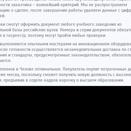
ости заказчика – важнейший критерий. Мы не распространяем
цию о сделке, после завершения работы удаляем данные с циф
ей.
ки смогут оформить документ любого учебного заведения из
льной базы российских вузов. Номера и серии документов обязат
я в госреестр, поэтому могут пройти любые проверки.
 выполняются опытными мастерами на инновационном оборудова
осле готовности осуществляется незамедлительная доставка по ст
ния и стандарты, предусмотренные законодательством, обязател
аются.
пломов в Чехове оптимальная. Покупатель окупит потраченные д
же месяц, поскольку сможет получить новую должность с высок
, предъявив в отделе кадров корочку о высшем образовании.