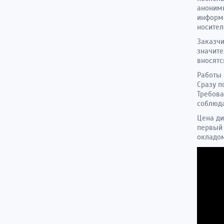
анонимн
информа
носител
Заказчи
значите
вносятс
Работы
Сразу п
Требова
соблюд
Цена ди
первый 
окладом