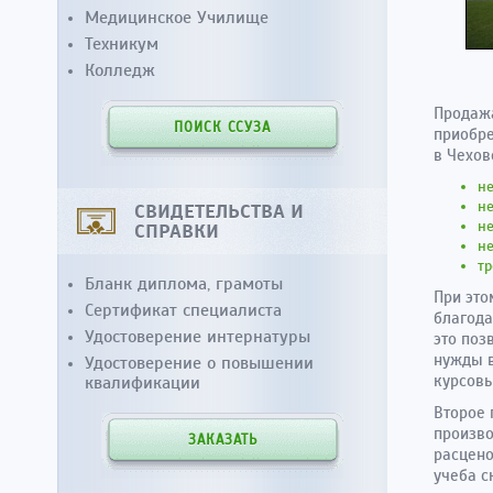
Медицинское Училище
Техникум
Колледж
Продажа
ПОИСК ССУЗА
приобре
в Чехов
не
не
СВИДЕТЕЛЬСТВА И
не
СПРАВКИ
не
тр
Бланк диплома, грамоты
При это
Сертификат специалиста
благода
Удостоверение интернатуры
это поз
нужды в
Удостоверение о повышении
курсовы
квалификации
Второе
произво
ЗАКАЗАТЬ
расцено
учеба с