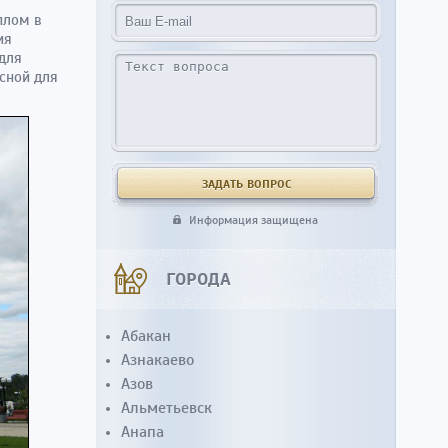
плом в
ия
для
сной для
Информация защищена
ГОРОДА
Абакан
Азнакаево
Азов
Альметьевск
Анапа