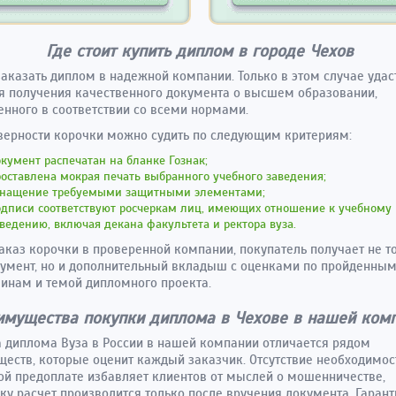
Где стоит купить диплом в городе Чехов
аказать диплом в надежной компании. Только в этом случае удас
я получения качественного документа о высшем образовании,
нного в соответствии со всеми нормами.
верности корочки можно судить по следующим критериям:
кумент распечатан на бланке Гознак;
оставлена мокрая печать выбранного учебного заведения;
снащение требуемыми защитными элементами;
одписи соответствуют росчеркам лиц, имеющих отношение к учебному
ведению, включая декана факультета и ректора вуза.
аказ корочки в проверенной компании, покупатель получает не т
умент, но и дополнительный вкладыш с оценками по пройденны
инам и темой дипломного проекта.
имущества покупки диплома в Чехове в нашей ком
 диплома Вуза в России в нашей компании отличается рядом
еств, которые оценит каждый заказчик. Отсутствие необходимос
й предоплате избавляет клиентов от мыслей о мошенничестве,
ку расчет производится только после вручения документа. Гарант