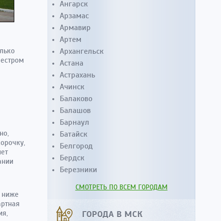
Ангарск
Арзамас
Армавир
Артем
олько
Архангельск
еестром
Астана
Астрахань
Ачинск
Балаково
Балашов
Барнаул
но,
Батайск
орочку,
Белгород
нет
Бердск
ании
Березники
СМОТРЕТЬ ПО ВСЕМ ГОРОДАМ
о ниже
артная
ия,
ГОРОДА В МСК