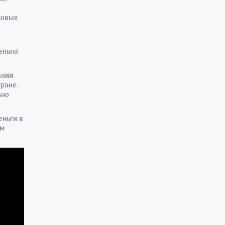
ровых
ельно
нии.
ране.
ьно
еньги в
им