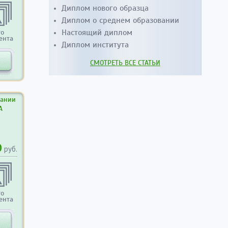
Диплом нового образца
Диплом о среднем образовании
Настоящий диплом
то
ента
Диплом института
СМОТРЕТЬ ВСЕ СТАТЬИ
вании
А
0
руб.
то
ента