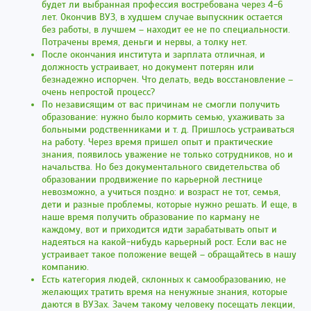
будет ли выбранная профессия востребована через 4-6
лет. Окончив ВУЗ, в худшем случае выпускник остается
без работы, в лучшем – находит ее не по специальности.
Потрачены время, деньги и нервы, а толку нет.
После окончания института и зарплата отличная, и
должность устраивает, но документ потерян или
безнадежно испорчен. Что делать, ведь восстановление –
очень непростой процесс?
По независящим от вас причинам не смогли получить
образование: нужно было кормить семью, ухаживать за
больными родственниками и т. д. Пришлось устраиваться
на работу. Через время пришел опыт и практические
знания, появилось уважение не только сотрудников, но и
начальства. Но без документального свидетельства об
образовании продвижение по карьерной лестнице
невозможно, а учиться поздно: и возраст не тот, семья,
дети и разные проблемы, которые нужно решать. И еще, в
наше время получить образование по карману не
каждому, вот и приходится идти зарабатывать опыт и
надеяться на какой-нибудь карьерный рост. Если вас не
устраивает такое положение вещей – обращайтесь в нашу
компанию.
Есть категория людей, склонных к самообразованию, не
желающих тратить время на ненужные знания, которые
даются в ВУЗах. Зачем такому человеку посещать лекции,