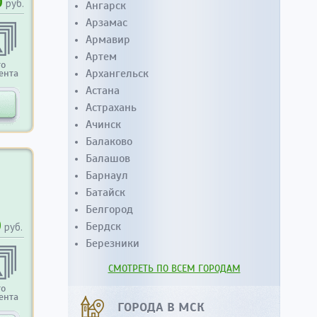
0
руб.
Ангарск
Арзамас
Армавир
Артем
то
Архангельск
ента
Астана
Астрахань
Ачинск
Балаково
Балашов
Барнаул
Батайск
Белгород
0
Бердск
руб.
Березники
СМОТРЕТЬ ПО ВСЕМ ГОРОДАМ
то
ента
ГОРОДА В МСК