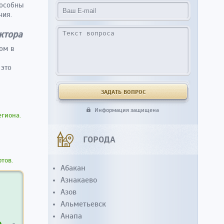
пособны
ния.
ктора
ром в
 это
Информация защищена
гиона.
ГОРОДА
тов.
Абакан
Азнакаево
Азов
Альметьевск
Анапа