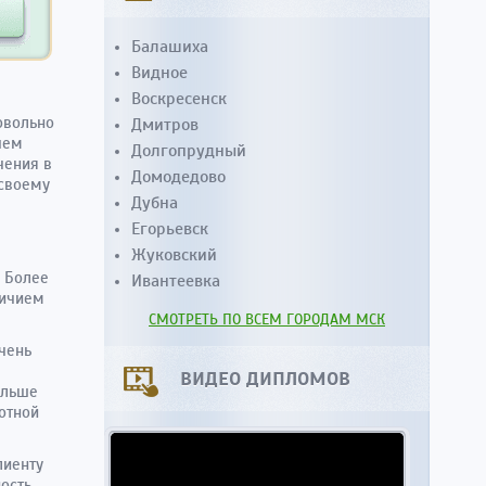
Балашиха
Видное
Воскресенск
овольно
Дмитров
чем
Долгопрудный
чения в
Домодедово
 своему
Дубна
Егорьевск
Жуковский
. Более
Ивантеевка
личием
СМОТРЕТЬ ПО ВСЕМ ГОРОДАМ МСК
чень
ВИДЕО ДИПЛОМОВ
ольше
отной
лиенту
ость