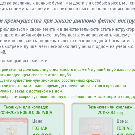
дства различных ценных бумаг мы достигли особых высот, мы с
ить своему заказчику исключительно высокое качество исполне
 преимущества при заказе диплома фитнес инстру
риблизиться к своей мечте и в действительности стать инструкто
з престижнейших фитнес клубов достаточно позвонить нашему
ру и после заказа подождать всего несколько дней. Согласитесь,
 быстрее и лучше, чем несколько лет учебы в одном из учебных
ий.
й помощью вы сможете:
троиться на долгожданную должность в самый лучший клуб вашего ре
ать владельцем своего фитнес-клуба.
утить существенную экономию собственных средств.
ссчитывать на меньшее время до получения заветного оригинала.
лучить заказ с доставкой на дом.
иобрести «корочку», выполненную с соблюдением всех норм и стандар
Техникум или колледж
Техникум или колледж
2014-2026 НОВОГО ОБРАЗЦА
2011-2013 год
Цена:
Цена:
ГОЗНАК
ГОЗНАК