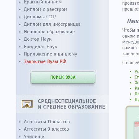
Красный диплом
произво
Диплом с реестром
предлож
Дипломы СССР
Наши
Диплом для иностранцев
Чтобы п
Неполное образование
одном и
Доктор Наук
менедже
Кандидат Наук
намного
Приложение к диплому
заведен
Закрытые Вузы РФ
С наше
Ус
Ст
ПОИСК ВУЗА
Ощ
Ра
По
Пр
СРЕДНЕСПЕЦИАЛЬНОЕ
И СРЕДНЕЕ ОБРАЗОВАНИЕ
Аттестаты 11 классов
Аттестаты 9 классов
Училище