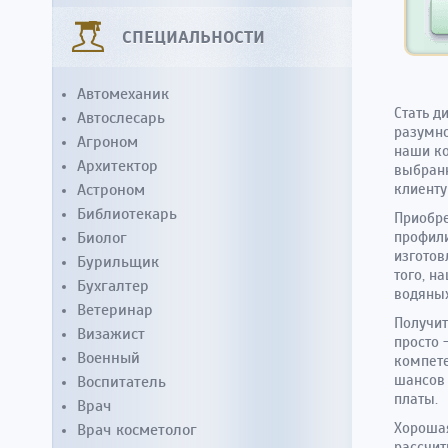
СПЕЦИАЛЬНОСТИ
Автомеханик
Стать д
Автослесарь
разумно
Агроном
наши ко
Архитектор
выбранн
Астроном
клиенту
Библиотекарь
Приобре
Биолог
профили
изготов
Бурильщик
того, н
Бухгалтер
водяных
Ветеринар
Получит
Визажист
просто 
Военный
компете
шансов 
Воспитатель
платы.
Врач
Хорошая
Врач косметолог
рассчит