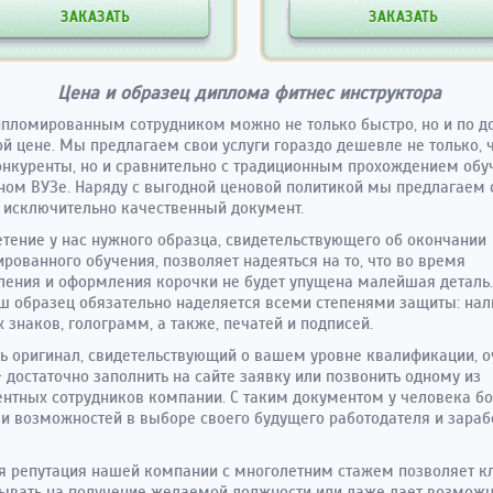
ЗАКАЗАТЬ
ЗАКАЗАТЬ
Цена и образец диплома фитнес инструктора
ипломированным сотрудником можно не только быстро, но и по д
й цене. Мы предлагаем свои услуги гораздо дешевле не только, 
нкуренты, но и сравнительно с традиционным прохождением обу
ом ВУЗе. Наряду с выгодной ценовой политикой мы предлагаем
 исключительно качественный документ.
тение у нас нужного образца, свидетельствующего об окончании
рованного обучения, позволяет надеяться на то, что во время
ления и оформления корочки не будет упущена малейшая деталь
аш образец обязательно наделяется всеми степенями защиты: на
 знаков, голограмм, а также, печатей и подписей.
ь оригинал, свидетельствующий о вашем уровне квалификации, о
- достаточно заполнить на сайте заявку или позвонить одному из
нтных сотрудников компании. С таким документом у человека б
и возможностей в выборе своего будущего работодателя и зараб
 репутация нашей компании с многолетним стажем позволяет к
ывать на получение желаемой должности или даже дает возможн