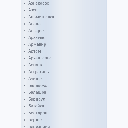
Азнакаево
Азов
Альметьевск
Анапа
Ангарск
Арзамас
Армавир
Артем
Архангельск
Астана
Астрахань
Ачинск
Балаково
Балашов
Барнаул
Батайск
Белгород
Бердск
Березники