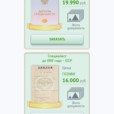
19.990
руб.
Фото
документа
ЗАКАЗАТЬ
Специалист
до 1997 года - СССР
Цена:
ГОЗНАК
16.000
руб.
Фото
документа