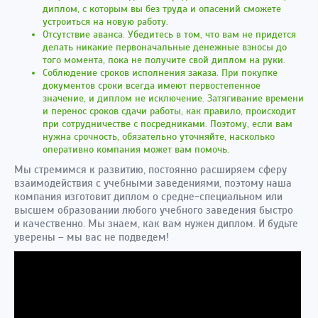
диплом, с которым вы без труда и опасений сможете
устроиться на новую работу.
Отсутствие аванса. Убедитесь в том, что вам не придется
делать никакие первоначальные денежные взносы до
того момента, пока не получите свой диплом на руки.
Соблюдение сроков исполнения заказа. При покупке
документов сроки всегда имеют первостепенное
значение, и диплом не исключение. Затягивание времени
и перенос сроков сдачи работы, как правило, происходит
при сотрудничестве с посредниками. Поэтому, если вам
нужна срочность, обязательно уточняйте, насколько
оперативно компания может вам помочь.
Мы стремимся к развитию, постоянно расширяем сферу
взаимодействия с учебными заведениями, поэтому наша
компания изготовит диплом о средне-специальном или
высшем образовании любого учебного заведения быстро
и качественно. Мы знаем, как вам нужен диплом. И будьте
уверены – мы вас не подведем!