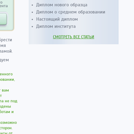
то
Диплом нового образца
ента
Диплом о среднем образовании
Настоящий диплом
Диплом института
СМОТРЕТЬ ВСЕ СТАТЬИ
брести
емя
ламой.
ндуем
енного
зовании,
т вам
т
ла не под
людены
ботам и
возможно
сторон.
ансы от