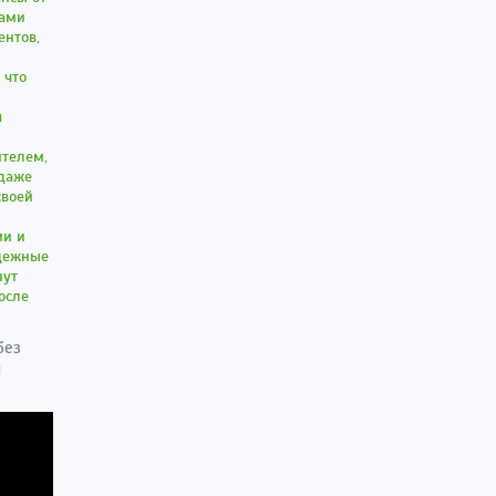
ками
ентов,
 что
я
ителем,
 даже
своей
ми и
адежные
нут
осле
без
й