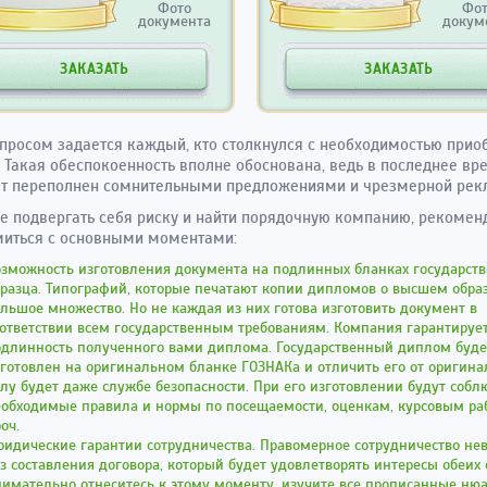
Фото
Фо
документа
докум
ЗАКАЗАТЬ
ЗАКАЗАТЬ
просом задается каждый, кто столкнулся с необходимостью прио
 Такая обеспокоенность вполне обоснована, ведь в последнее вр
ет переполнен сомнительными предложениями и чрезмерной рек
е подвергать себя риску и найти порядочную компанию, рекоме
миться с основными моментами:
зможность изготовления документа на подлинных бланках государств
разца. Типографий, которые печатают копии дипломов о высшем обра
льшое множество. Но не каждая из них готова изготовить документ в
ответствии всем государственным требованиям. Компания гарантируе
одлинность полученного вами диплома. Государственный диплом буде
готовлен на оригинальном бланке ГОЗНАКа и отличить его от оригина
лу будет даже службе безопасности. При его изготовлении будут соб
еобходимые правила и нормы по посещаемости, оценкам, курсовым ра
оч.
идические гарантии сотрудничества. Правомерное сотрудничество не
з составления договора, который будет удовлетворять интересы обеих 
имательно отнеситесь к этому моменту, изучите все прописанные ню