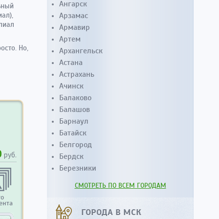
Ангарск
ьный
Арзамас
ал),
лиал
Армавир
Артем
осто. Но,
Архангельск
Астана
Астрахань
Ачинск
Балаково
Балашов
Барнаул
Батайск
Белгород
0
руб.
Бердск
Березники
СМОТРЕТЬ ПО ВСЕМ ГОРОДАМ
то
ента
ГОРОДА В МСК