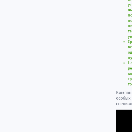
ут
в
по
не
н
т
ун
С
вс
од
пу
Н
ре
ко
тр
то
Компани
особых 
специал