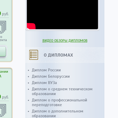
0
руб.
то
ента
ВИДЕО ОБЗОРЫ ДИПЛОМОВ
О ДИПЛОМАХ
Диплом России
вании
Диплом Белоруссии
А
Диплом ВУЗа
Диплом о среднем техническом
образовании
0
руб.
Диплом о профессиональной
переподготовке
Диплом о дополнительном
образовании