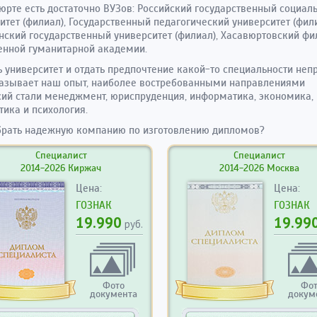
юрте есть достаточно ВУЗов: Российский государственный социал
итет (филиал), Государственный педагогический университет (фили
нский государственный университет (филиал), Хасавюртовский фи
нной гуманитарной академии.
 университет и отдать предпочтение какой-то специальности непр
азывает наш опыт, наиболее востребованными направлениями
ий стали менеджмент, юриспруденция, информатика, экономика,
тика и психология.
брать надежную компанию по изготовлению дипломов?
Специалист
Специалист
2014-2026 Киржач
2014-2026 Москва
Цена:
Цена:
ГОЗНАК
ГОЗНАК
19.990
19.99
руб.
Фото
Фо
документа
докум