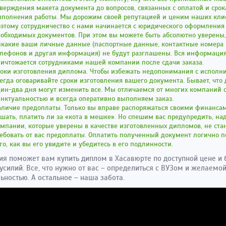
верждения макета документа до вопросов, связанных с оплатой и сро
ыполнения работы. Мы дорожим своей репутацией и ценим наших кли
этому сотрудничество с нами начинается с юридического оформления
обходимых документов. При этом вы можете быть абсолютно уверены,
икакие ваши личные данные (паспортные данные, контактные номера
елефонов и другая информация) не будут разглашены. Вся информаци
ичтожается сотрудниками нашей компании после сдачи заказа.
роки изготовления диплома. Чтобы избежать недопонимания с исполн
егда оговаривайте сроки изготовления вашего документа. Бывает, что
ин-два дня могут изменить все. Мы отличаемся от многих компаний 
нктуальностью и всегда оперативно выполняем заказ.
аличие предоплаты. Только вы вправе распоряжаться своими финанса
шать, платить ли за «кота в мешке». Но спешим вас предупредить, н
мпании, которые уверены в качестве изготовленных дипломов, не ста
ебовать от вас предоплаты. Оплатить полученный документ логично п
го, как вы его увидите и убедитесь в его подлинности.
я поможет вам купить диплом в Хасавюрте по доступной цене и 
усилий. Все, что нужно от вас – определиться с ВУЗом и желаемо
ьностью. А остальное – наша забота.