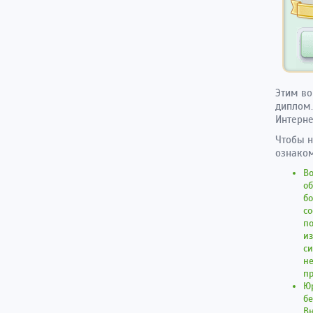
Этим во
диплом.
Интерн
Чтобы н
ознако
Во
об
бо
со
п
из
си
н
пр
Юр
бе
Вн