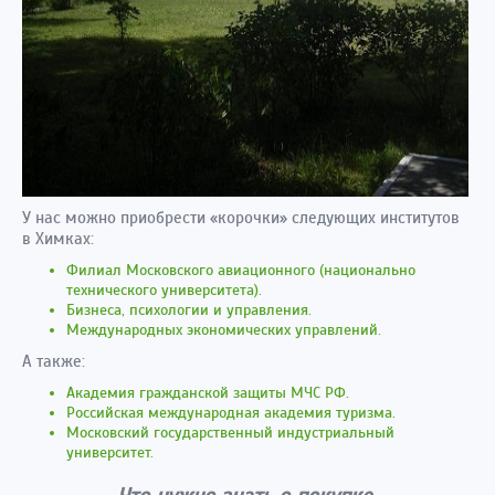
У нас можно приобрести «корочки» следующих институтов
в Химках:
Филиал Московского авиационного (национально
технического университета).
Бизнеса, психологии и управления.
Международных экономических управлений.
А также:
Академия гражданской защиты МЧС РФ.
Российская международная академия туризма.
Московский государственный индустриальный
университет.