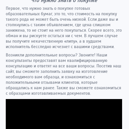
Что нужно знать о покупке
Первое, что нужно знать о покупке готовых
образовательных бумаг, это то, что стоимость на покупку
такого рода не может быть очень низкой. Если даже вы и
столкнулись с таким объявлением, где цена слишком
занижена, то не стоит на него покупаться. Скорее всего, это
обман и вы рискуете остаться ни с чем. В лучшем случае
вы получите некачественную «липу», а в худшем
исполнитель бесследно исчезнет с вашими средствами.
Возникли дополнительные вопросы? Звоните! Наши
консультанты предоставят вам квалифицированную
консультацию и ответят на все ваши вопросы. Посетив наш
сайт, вы сможете заполнить заявку на изготовление
необходимого вам образца, и ознакомиться с
положительными отзывами клиентов, которые
обращались к нам ранее. Также вы сможете ознакомиться
с образцами изготавливаемых документов.