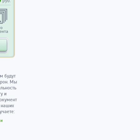
руб.
то
ента
м будут
орон. Мы
льность
у и
документ
ы наших
учаете:
ми