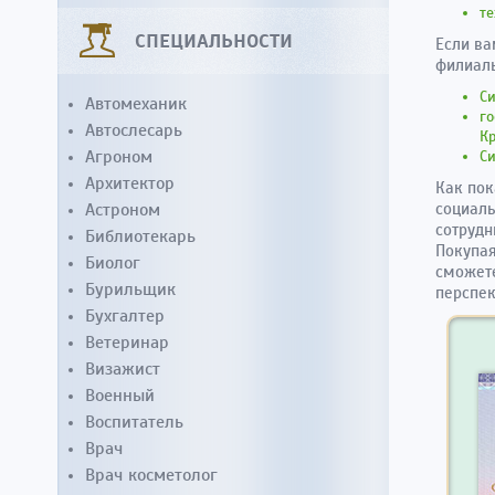
те
СПЕЦИАЛЬНОСТИ
Если ва
филиал
Си
Автомеханик
го
Автослесарь
Кр
Агроном
Си
Архитектор
Как пок
Астроном
социаль
сотрудн
Библиотекарь
Покупая
Биолог
сможете
Бурильщик
перспек
Бухгалтер
Ветеринар
Визажист
Военный
Воспитатель
Врач
Врач косметолог