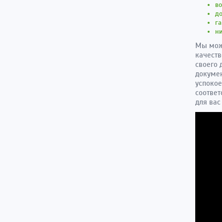
во
до
га
н
Мы може
качеств
своего 
докумен
успокое
соответ
для вас