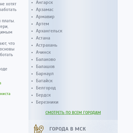
Ангарск
не хотят
Арзамас
работать
Армавир
 платы.
Артем
ери,
Архангельск
одимым
Астана
ют, что
Астрахань
 основы
Ачинск
ботать
Балаково
Балашов
роде
Барнаул
Батайск
в
Белгород
ниста
Бердск
Березники
СМОТРЕТЬ ПО ВСЕМ ГОРОДАМ
ГОРОДА В МСК