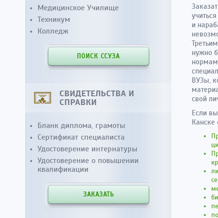
Заказат
Медицинское Училище
учиться
Техникум
и нараб
Колледж
невозмо
Третьим
нужно б
ПОИСК ССУЗА
нормам 
специал
ВУЗы, к
материа
СВИДЕТЕЛЬСТВА И
свой ли
СПРАВКИ
Если вы
Канске 
Бланк диплома, грамоты
Пр
Сертификат специалиста
ци
Удостоверение интернатуры
П
Удостоверение о повышении
кр
квалификации
ли
се
м
ЗАКАЗАТЬ
б
п
п