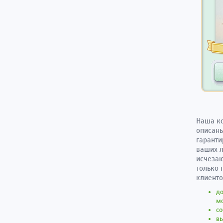
Наша ко
описаны
гаранти
ваших л
исчезаю
только 
клиенто
д
м
со
вы