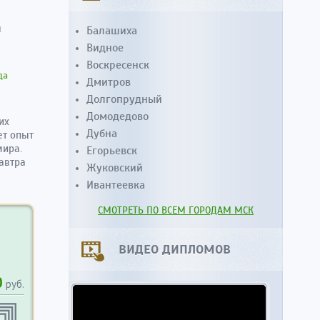
ы
Балашиха
Видное
Воскресенск
да
Дмитров
Долгопрудный
Домодедово
их
Дубна
ет опыт
мира.
Егорьевск
автра
Жуковский
Ивантеевка
СМОТРЕТЬ ПО ВСЕМ ГОРОДАМ МСК
ВИДЕО ДИПЛОМОВ
0
руб.