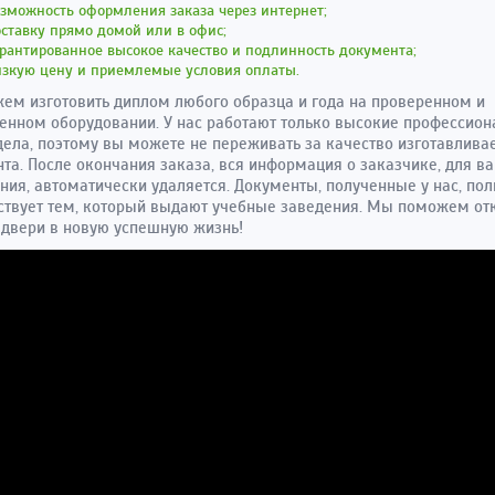
зможность оформления заказа через интернет;
ставку прямо домой или в офис;
рантированное высокое качество и подлинность документа;
изкую цену и приемлемые условия оплаты.
м изготовить диплом любого образца и года на проверенном и
енном оборудовании. У нас работают только высокие профессио
дела, поэтому вы можете не переживать за качество изготавлива
та. После окончания заказа, вся информация о заказчике, для в
ния, автоматически удаляется. Документы, полученные у нас, по
ствует тем, который выдают учебные заведения. Мы поможем от
 двери в новую успешную жизнь!