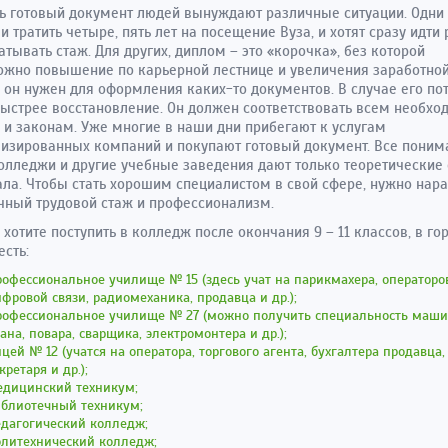
ь готовый документ людей вынуждают различные ситуации. Одни 
 и тратить четыре, пять лет на посещение Вуза, и хотят сразу идти 
атывать стаж. Для других, диплом – это «корочка», без которой
жно повышение по карьерной лестнице и увеличения заработной
 он нужен для оформления каких-то документов. В случае его пот
ыстрее восстановление. Он должен соответствовать всем необх
и законам. Уже многие в наши дни прибегают к услугам
изированных компаний и покупают готовый документ. Все понима
олледжи и другие учебные заведения дают только теоретические
ла. Чтобы стать хорошим специалистом в свой сфере, нужно нара
чный трудовой стаж и профессионализм.
 хотите поступить в колледж после окончания 9 – 11 классов, в го
есть:
офессиональное училище № 15 (здесь учат на парикмахера, операторо
фровой связи, радиомеханика, продавца и др.);
рофессиональное училище № 27 (можно получить специальность маши
ана, повара, сварщика, электромонтера и др.);
цей № 12 (учатся на оператора, торгового агента, бухгалтера продавца,
кретаря и др.);
едицинский техникум;
иблиотечный техникум;
едагогический колледж;
олитехнический колледж;