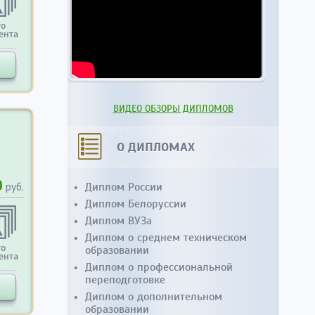
то
ента
ВИДЕО ОБЗОРЫ ДИПЛОМОВ
О ДИПЛОМАХ
0
Диплом России
руб.
Диплом Белоруссии
Диплом ВУЗа
Диплом о среднем техническом
то
образовании
ента
Диплом о профессиональной
переподготовке
Диплом о дополнительном
образовании