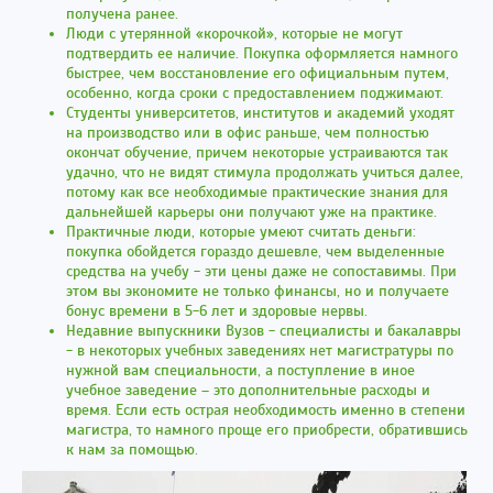
получена ранее.
Люди с утерянной «корочкой», которые не могут
подтвердить ее наличие. Покупка оформляется намного
быстрее, чем восстановление его официальным путем,
особенно, когда сроки с предоставлением поджимают.
Студенты университетов, институтов и академий уходят
на производство или в офис раньше, чем полностью
окончат обучение, причем некоторые устраиваются так
удачно, что не видят стимула продолжать учиться далее,
потому как все необходимые практические знания для
дальнейшей карьеры они получают уже на практике.
Практичные люди, которые умеют считать деньги:
покупка обойдется гораздо дешевле, чем выделенные
средства на учебу - эти цены даже не сопоставимы. При
этом вы экономите не только финансы, но и получаете
бонус времени в 5-6 лет и здоровые нервы.
Недавние выпускники Вузов - специалисты и бакалавры
- в некоторых учебных заведениях нет магистратуры по
нужной вам специальности, а поступление в иное
учебное заведение – это дополнительные расходы и
время. Если есть острая необходимость именно в степени
магистра, то намного проще его приобрести, обратившись
к нам за помощью.