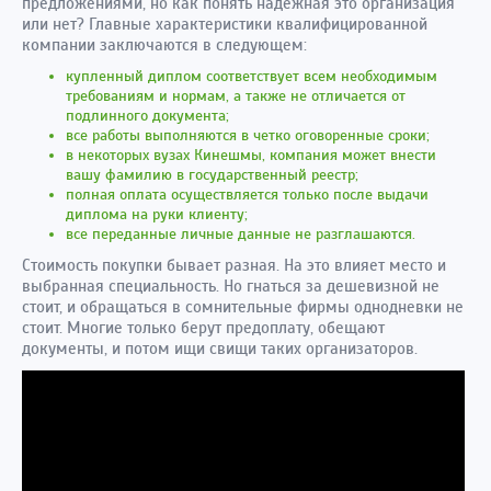
предложениями, но как понять надежная это организация
или нет? Главные характеристики квалифицированной
компании заключаются в следующем:
купленный диплом соответствует всем необходимым
требованиям и нормам, а также не отличается от
подлинного документа;
все работы выполняются в четко оговоренные сроки;
в некоторых вузах Кинешмы, компания может внести
вашу фамилию в государственный реестр;
полная оплата осуществляется только после выдачи
диплома на руки клиенту;
все переданные личные данные не разглашаются.
Стоимость покупки бывает разная. На это влияет место и
выбранная специальность. Но гнаться за дешевизной не
стоит, и обращаться в сомнительные фирмы однодневки не
стоит. Многие только берут предоплату, обещают
документы, и потом ищи свищи таких организаторов.