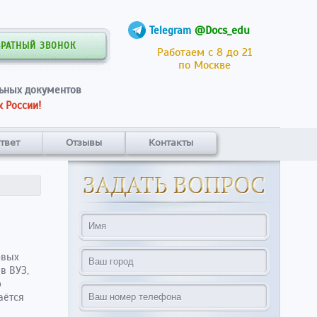
@Docs_edu
Telegram
БРАТНЫЙ ЗВОНОК
Работаем с 8 до 21
по Москве
ьных документов
 России!
твет
Отзывы
Контакты
овых
в ВУЗ,
о
аётся