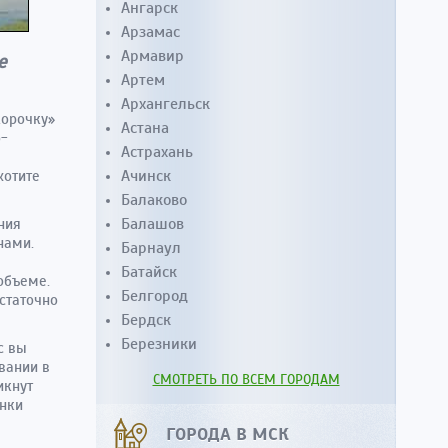
Ангарск
Арзамас
Армавир
е
Артем
Архангельск
корочку»
Астана
о-
Астрахань
Ачинск
хотите
Балаково
Балашов
ния
нами.
Барнаул
Батайск
объеме.
Белгород
статочно
Бердск
Березники
с вы
вании в
СМОТРЕТЬ ПО ВСЕМ ГОРОДАМ
икнут
анки
ГОРОДА В МСК