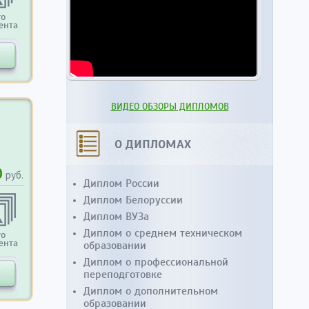
то
ента
ВИДЕО ОБЗОРЫ ДИПЛОМОВ
О ДИПЛОМАХ
0
руб.
Диплом России
Диплом Белоруссии
Диплом ВУЗа
Диплом о среднем техническом
то
ента
образовании
Диплом о профессиональной
переподготовке
Диплом о дополнительном
образовании