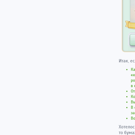
Итак, е
Ка
«к
р
в
От
К
Вы
В 
за
Во
Хотелос
то бума