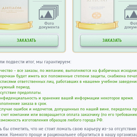
Фото
Фо
документа
докум
ЗАКАЗАТЬ
ЗАКАЗАТЬ
сли подвести итог, мы гарантируем:
чество – все заказы, по желанию, выполняются на фабричных исходни
орочка» будет иметь все положенные степени защиты, снабжена печа
осписями ответственных лиц, работавших в «вашем» учебном заведен
 нужный период.
сутствие предоплаты.
онфиденциальность и хранение вашей информации некоторое время.
полнение заказа в срок.
случае ошибок и недочетов, допущенных по нашей вине, переделка п
 счет компании или возвращается оплата заказчику (по его требованию
зможность изготовления образцов любого города РФ.
ь бы отметить, что не стоит ломать свою карьеру из-за отсутствия
жки. Намного проще и рациональнее обратиться в нашу организа