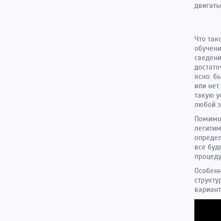
двигать
Что так
обучени
сведени
достато
ясно: б
или нет
такую у
любой з
Помимо 
легитим
определ
все буд
процеду
Особенн
структу
вариан