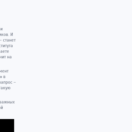
ми
иков. И
– станет
ститута
ваете
чит на
мент
» в
запрос –
 такую
 важных
ой