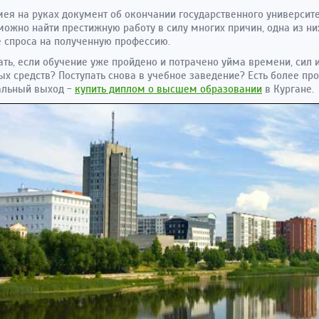
ея на руках документ об окончании государственного университе
можно найти престижную работу в силу многих причин, одна из ни
 спроса на полученную профессию.
ать, если обучение уже пройдено и потрачено уйма времени, сил 
х средств? Поступать снова в учебное заведение? Есть более про
альный выход -
купить диплом о высшем образовании
в Кургане.