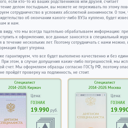
ого, если кто-то из ваших родственников или друзей, считает
тение делом постыдным, вы можете не переживать по этому пов
руем сотрудничество в условиях абсолютной анонимности. О том, 
идетельство об окончании какого-либо ВУЗа куплено, будет изве
вам и нам.
в виду, что мы всегда тщательно обрабатываем информацию: пр
ступить к оформлению, все данные заносятся в специальный журн
я в течение нескольких лет. Поэтому сотрудничать с нами можно, 
ормация будет утеряна.
е гарантируем, что все будет выполнено качественно и без един
 При этом, в случае допущения каких-либо погрешностей, мы ис
вой счет. Мы оформляем образцы согласно ГОСТу РФ, поэтому опас
 не пройдёт проверку на подлинность, не стоит.
Специалист
Специалист
2014-2026 Киржач
2014-2026 Москва
Цена:
Цена:
ГОЗНАК
ГОЗНАК
19.990
19.99
руб.