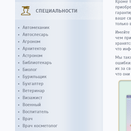
Кроме т
приобре
СПЕЦИАЛЬНОСТИ
гаранти
ваше св
только 
Автомеханик
Имейте 
Автослесарь
чем при
Агроном
хранятс
Архитектор
что инф
Астроном
Мы такж
Библиотекарь
ошибки.
их за с
Биолог
что они
Бурильщик
Бухгалтер
Ветеринар
Визажист
Военный
Воспитатель
Врач
Врач косметолог