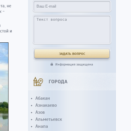
та, не
х -
и
стой и
Информация защищена
ГОРОДА
Абакан
Азнакаево
Азов
Альметьевск
Анапа