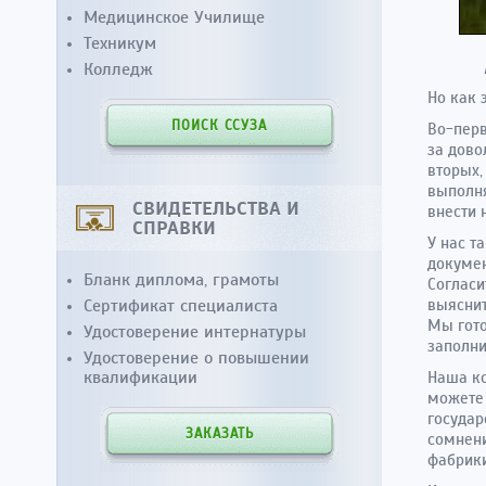
Медицинское Училище
Техникум
Колледж
Но как 
ПОИСК ССУЗА
Во-перв
за дово
вторых,
выполня
СВИДЕТЕЛЬСТВА И
внести 
СПРАВКИ
У нас т
докумен
Бланк диплома, грамоты
Согласи
Сертификат специалиста
выяснит
Мы гото
Удостоверение интернатуры
заполни
Удостоверение о повышении
квалификации
Наша ко
можете
государ
ЗАКАЗАТЬ
сомнени
фабрики