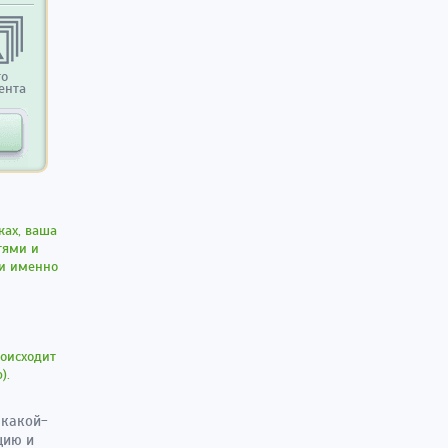
то
ента
ках, ваша
тями и
ии именно
роисходит
).
 какой-
цию и