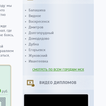
оду: мы
Балашиха
что
стно
Видное
Воскресенск
ежде
Дмитров
ал, где
Долгопрудный
не боясь,
Домодедово
Дубна
ой
Егорьевск
правляем
аться,
Жуковский
Ивантеевка
СМОТРЕТЬ ПО ВСЕМ ГОРОДАМ МСК
ВИДЕО ДИПЛОМОВ
0
руб.