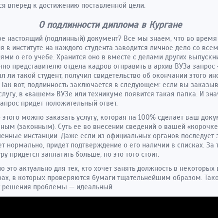
ся вперед к достижению поставленной цели.
О подлинности диплома в Кургане
ое настоящий (подлинный) документ? Все мы знаем, что во время
я в институте на каждого студента заводится личное дело со все
ями о его учебе. Хранится оно в вместе с делами других выпускн
чно представителю отдела кадров отправить в архив ВУЗа запрос 
ыл ли такой студент, получил свидетельство об окончании этого ин
. Так вот, подлинность заключается в следующем: если вы заказы
слугу, в «вашем» ВУЗе или техникуме появится такая папка. И зна
апрос придет положительный ответ.
этого можно заказать услугу, которая на 100% сделает ваш доку
ным (законным). Суть ее во внесении сведений о вашей «корочке
енные инстанции. Даже если из официальных органов последует 
ет нормально, придет подтверждение о его наличии в списках. За
ру придется заплатить больше, но это того стоит.
о это актуально для тех, кто хочет занять должность в некоторых
рах, в которых проверяются бумаги тщательнейшим образом. Так
т решения проблемы — идеальный.