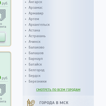
0
Ангарск
руб.
Арзамас
Армавир
Артем
то
Архангельск
ента
Астана
Астрахань
Ачинск
Балаково
Балашов
Барнаул
Батайск
Белгород
Бердск
0
руб.
Березники
СМОТРЕТЬ ПО ВСЕМ ГОРОДАМ
то
ента
ГОРОДА В МСК