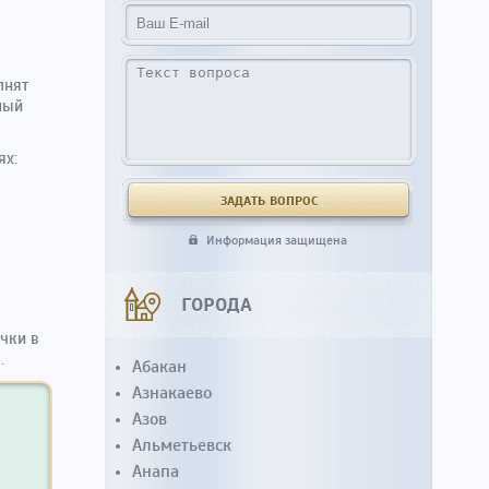
лнят
ный
ях:
Информация защищена
ГОРОДА
чки в
.
Абакан
Азнакаево
Азов
Альметьевск
Анапа