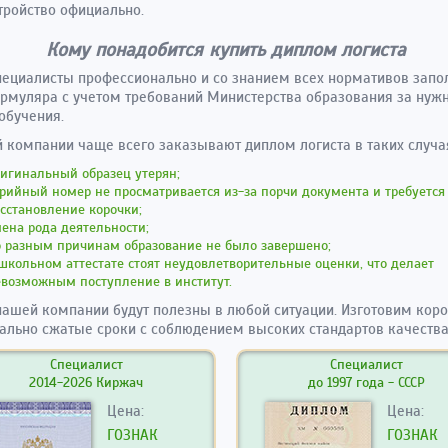
тройство официально.
Кому понадобится купить диплом логиста
ециалисты профессионально и со знанием всех нормативов запо
рмуляра с учетом требований Министерства образования за нуж
обучения.
 компании чаще всего заказывают диплом логиста в таких случа
игинальный образец утерян;
рийный номер не просматривается из-за порчи документа и требуется
сстановление корочки;
ена рода деятельности;
о разным причинам образование не было завершено;
школьном аттестате стоят неудовлетворительные оценки, что делает
евозможным поступление в институт.
нашей компании будут полезны в любой ситуации. Изготовим коро
льно сжатые сроки с соблюдением высоких стандартов качества
Специалист
Специалист
2014-2026 Киржач
до 1997 года - СССР
Цена:
Цена:
ГОЗНАК
ГОЗНАК