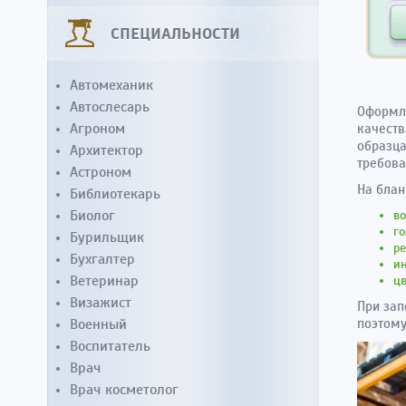
СПЕЦИАЛЬНОСТИ
Автомеханик
Автослесарь
Оформля
Агроном
качеств
образца
Архитектор
требова
Астроном
На блан
Библиотекарь
Биолог
во
г
Бурильщик
р
Бухгалтер
ин
Ветеринар
ц
Визажист
При зап
Военный
поэтому
Воспитатель
Врач
Врач косметолог