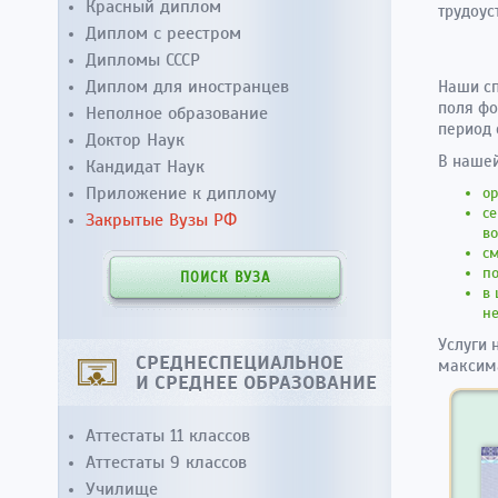
Красный диплом
трудоус
Диплом с реестром
Дипломы СССР
Диплом для иностранцев
Наши сп
поля фо
Неполное образование
период 
Доктор Наук
В нашей
Кандидат Наук
Приложение к диплому
ор
се
Закрытые Вузы РФ
во
см
п
ПОИСК ВУЗА
в 
н
Услуги 
СРЕДНЕСПЕЦИАЛЬНОЕ
максима
И СРЕДНЕЕ ОБРАЗОВАНИЕ
Аттестаты 11 классов
Аттестаты 9 классов
Училище