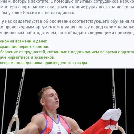
инам, которые захотите. С помощью опытных сотрудников необ
мастера спорта может оказаться в ваших руках всего за несколь
 бы уголке России вы не находились.
 у нас свидетельства об окончании соответствующего обучения я
ко превосходным аргументом в вашу пользу перед своим началь
енциальным работодателем, но и обладает следующими преимущ
ономия времени и денег.
хранение нервных клеток.
бавление от трудностей, связанных с недосыпанием во время подгото
аче нормативов и экзаменов.
оевременная доставка произведенного товара.