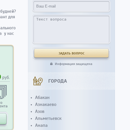
 будней?
иант для
нального
а у нас
Информация защищена
0
руб.
ГОРОДА
Абакан
то
Азнакаево
ента
Азов
Альметьевск
Анапа