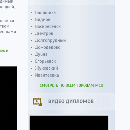
ходимый
ко дней,
Балашиха
Видное
вляется
ством
Воскресенск
ествами:
Дмитров
Долгопрудный
Домодедово
вок к
Дубна
Егорьевск
Жуковский
Ивантеевка
СМОТРЕТЬ ПО ВСЕМ ГОРОДАМ МСК
ВИДЕО ДИПЛОМОВ