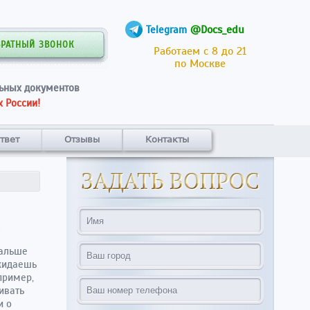
@Docs_edu
Telegram
БРАТНЫЙ ЗВОНОК
Работаем с 8 до 21
по Москве
ьных документов
 России!
твет
Отзывы
Контакты
дальше
ожидаешь
пример,
ивать
и о