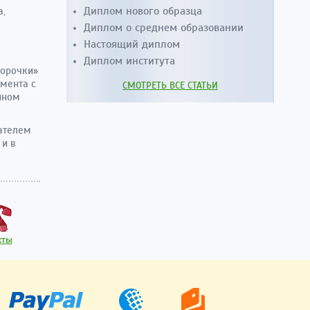
Диплом нового образца
а,
Диплом о среднем образовании
Настоящий диплом
Диплом института
корочки»
мента с
СМОТРЕТЬ ВСЕ СТАТЬИ
нном
дателем
 и в
кты