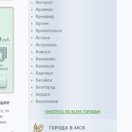
Ангарск
Арзамас
Армавир
Артем
Архангельск
Астана
0
руб.
Астрахань
Ачинск
Балаково
то
Балашов
ента
Барнаул
Батайск
Белгород
Бердск
Березники
ущее
з, то
СМОТРЕТЬ ПО ВСЕМ ГОРОДАМ
я-
дные
ГОРОДА В МСК