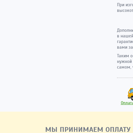
При изг
высокот
Дополн
в нашей
гаранти
вами за
Таким о
нужной 
самом, 
Оплата
МЫ ПРИНИМАЕМ ОПЛАТУ