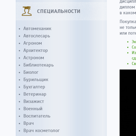
дисципл
диплом 
СПЕЦИАЛЬНОСТИ
в каком
Покупка
не толь
Автомеханик
или пот
Автослесарь
Эк
Агроном
Со
Архитектор
Из
Астроном
сд
Св
Библиотекарь
Биолог
Бурильщик
Бухгалтер
Ветеринар
Визажист
Военный
Воспитатель
Врач
Врач косметолог