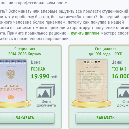
тве, ни о профессиональном росте.
ать? Вспоминать или впервые ощутить все прелести студенческий
ить эту проблему быстро, без каких-либо хлопот? Последний вар
нного человека более приемлем, потому как покупка в нашей
ации не занимает много времени и гарантирует получение ориги
та. Примите правильное решение –
купить диплом
мастера спорт
гайтесь в намеченном направлении.
Специалист
Специалист
2014-2026 Киржач
до 1997 года - СССР
Цена:
Цена:
ГОЗНАК
ГОЗНАК
19.990
16.00
руб.
Фото
Фо
документа
докум
ЗАКАЗАТЬ
ЗАКАЗАТЬ