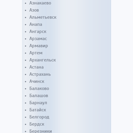
Азнакаево
Азов
Альметьевск
Анапа
Ангарск
Арзамас
Армавир
Артем
Архангельск
Астана
Астрахань
Ачинск
Балаково
Балашов
Барнаул
Батайск
Белгород
Бердск
Березники