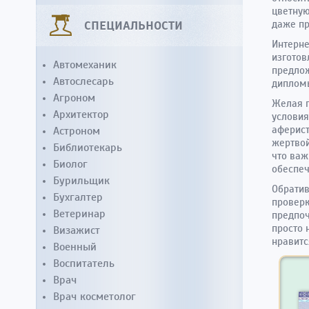
цветную
СПЕЦИАЛЬНОСТИ
даже пр
Интерне
изготов
Автомеханик
предлож
Автослесарь
дипломы
Агроном
Желая п
Архитектор
условия
аферист
Астроном
жертвой
Библиотекарь
что важ
Биолог
обеспеч
Бурильщик
Обратив
Бухгалтер
проверк
Ветеринар
предпоч
просто 
Визажист
нравитс
Военный
Воспитатель
Врач
Врач косметолог