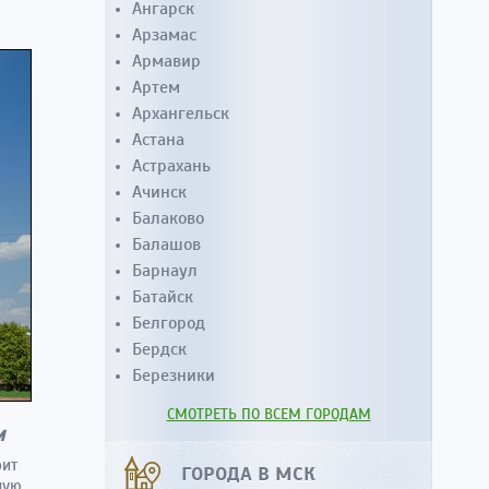
Ангарск
Арзамас
Армавир
Артем
Архангельск
Астана
Астрахань
Ачинск
Балаково
Балашов
Барнаул
Батайск
Белгород
Бердск
Березники
СМОТРЕТЬ ПО ВСЕМ ГОРОДАМ
м
оит
ГОРОДА В МСК
ную