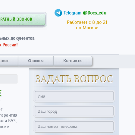
@Docs_edu
Telegram
БРАТНЫЙ ЗВОНОК
Работаем с 8 до 21
по Москве
ьных документов
 России!
твет
Отзывы
Контакты
Е
ог
 гарантия
али ВУЗ,
инске