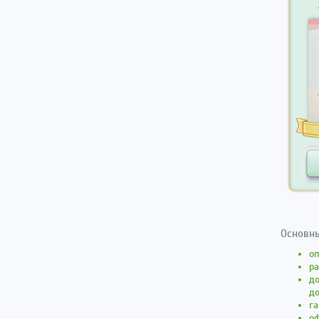
Основны
оп
ра
до
до
г
о