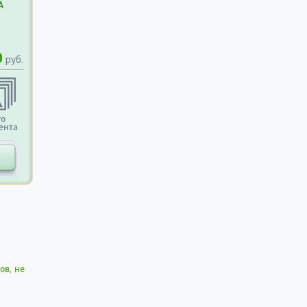
А
0
руб.
то
ента
ов, не