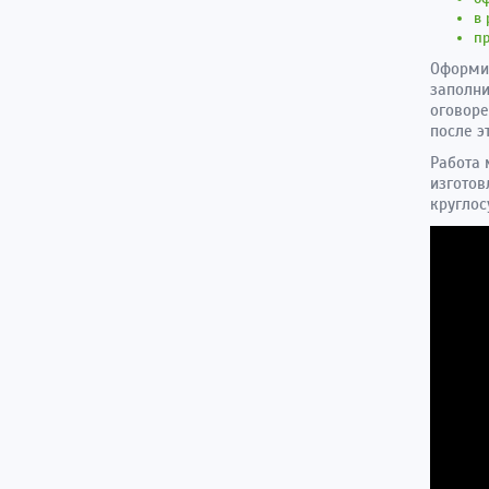
в 
п
Оформит
заполни
оговоре
после э
Работа 
изготов
круглос