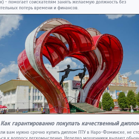
) - помогает соискателям занять желаемую должность без
тельных потерь времени и финансов.
Как гарантированно покупать качественный дипло
ли вам нужно срочно купить диплом ПТУ в Наро-Фоминске, не ст
ься к вопросу легкомысленно. Нередко мошенники выдают обыч