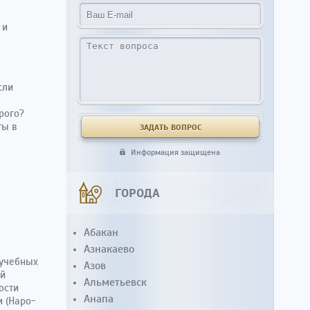
 и
сли
рого?
ты в
Информация защищена
ГОРОДА
Абакан
Азнакаево
 учебных
Азов
ей
Альметьевск
ости
Анапа
 (Наро-