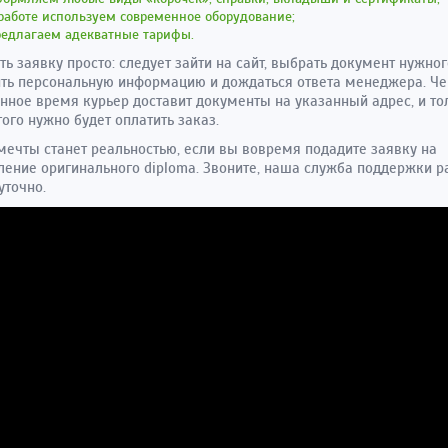
работе используем современное оборудование;
редлагаем адекватные тарифы.
ь заявку просто: следует зайти на сайт, выбрать документ нужног
ть персональную информацию и дождаться ответа менеджера. Че
нное время курьер доставит документы на указанный адрес, и то
того нужно будет оплатить заказ.
мечты станет реальностью, если вы вовремя подадите заявку на
ление оригинального diplomа. Звоните, наша служба поддержки р
уточно.