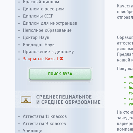
Красный диплом
Качеств
Диплом с реестром
приобре
Дипломы СССР
отправл
Диплом для иностранцев
Неполное образование
Доктор Наук
Образов
аттеста
Кандидат Наук
дипломн
Приложение к диплому
Предлаг
Закрытые Вузы РФ
нашей 
Покупка
ПОИСК ВУЗА
оп
эк
бы
тр
СРЕДНЕСПЕЦИАЛЬНОЕ
га
И СРЕДНЕЕ ОБРАЗОВАНИЕ
уд
Не стои
Аттестаты 11 классов
заведен
Аттестаты 9 классов
карьерн
компани
Училище