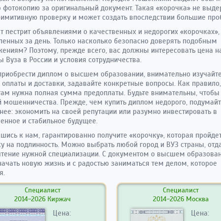
 фотокопию за оригинальный документ. Такая «корочка» не выд
имитивную проверку и может создать впоследствии большие пр
т пестрит объявлениями о качественных и недорогих «корочках»,
ленных за день. Только насколько безопасно доверять подобным
ениям? Поэтому, прежде всего, вас должны интересовать цена н
 Вуза в России и условия сотрудничества.
риобрести диплом о высшем образовании, внимательно изучайт
 оплаты и доставки, задавайте конкретные вопросы. Как правило,
ам нужна полная сумма предоплаты. Будьте внимательны, чтобы 
 мошенничества. Прежде, чем купить диплом недорого, подумайт
нее: экономить на своей репутации или разумно инвестировать в
енное и стабильное будущее.
шись к нам, гарантированно получите «корочку», которая пройде
у на подлинность. Можно выбрать любой город и ВУЗ страны, отд
тение нужной специализации. С документом о высшем образован
начать новую жизнь и с радостью заниматься тем делом, которое
я.
Специалист
Специалист
2014-2026 Киржач
2014-2026 Москва
Цена:
Цена: