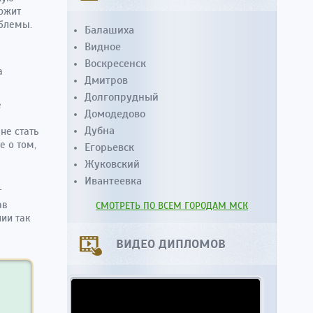
ержит
облемы.
Балашиха
Видное
Воскресенск
а
Дмитров
Долгопрудный
е
Домодедово
Дубна
не стать
е о том,
Егорьевск
Жуковский
Ивантеевка
т
ав
СМОТРЕТЬ ПО ВСЕМ ГОРОДАМ МСК
ии так
ВИДЕО ДИПЛОМОВ