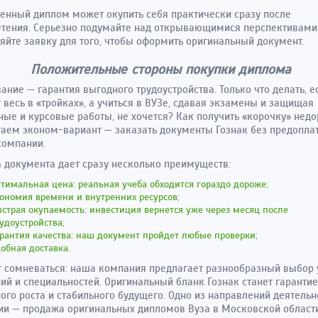
енный диплом может окупить себя практически сразу после
тения. Серьезно подумайте над открывающимися перспективами
яйте заявку для того, чтобы оформить оригинальный документ.
Положительные стороны покупки диплома
ание — гарантия выгодного трудоустройства. Только что делать, е
т весь в «тройках», а учиться в ВУЗе, сдавая экзамены и защищая
ые и курсовые работы, не хочется? Как получить «корочку» недо
аем эконом-вариант — заказать документы Гознак без предопла
компании.
 документа дает сразу несколько преимуществ:
тимальная цена: реальная учеба обходится гораздо дороже;
ономия времени и внутренних ресурсов;
страя окупаемость: инвестиция вернется уже через месяц после
удоустройства;
рантия качества: наш документ пройдет любые проверки;
обная доставка.
т сомневаться: наша компания предлагает разнообразный выбор
ий и специальностей. Оригинальный бланк Гознак станет гаранти
ого роста и стабильного будущего. Одно из направлений деятельн
и — продажа оригинальных дипломов Вуза в Московской области