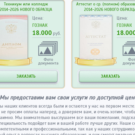
Техникум или колледж
Аттестат о ср. (полном) образо
2014-2026 НОВОГО ОБРАЗЦА
2014-2026 НОВОГО ОБРАЗЦ
Цена:
Цена:
ГОЗНАК
ГОЗНАК
18.000
18.00
руб.
Фото
Фо
документа
докум
ЗАКАЗАТЬ
ЗАКАЗАТЬ
Мы предоставим вам свои услуги по доступной цен
ы наших клиентов всегда были и остаются у нас на первом месте
 не просим оплаты наперед, а доверяем вам, и очень хотим, чтоб
заимно. Мы внимательно выслушаем все ваши пожелания, подск
пециальность подойдет вам и вашей работе лучше других. Наши 
омпетентными и профессиональными, так как у наших сотруднико
й опыт в вопросах высшего образования, и они смогут реально 