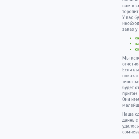
вам в с
торопит
У вас б
необход
заказ у
к
н
к
Мы испо
отчетно
Если вы
показат
типогра
будет о
притом 
Они име
малейш
Наша сд
данные 
удалось
сомнева