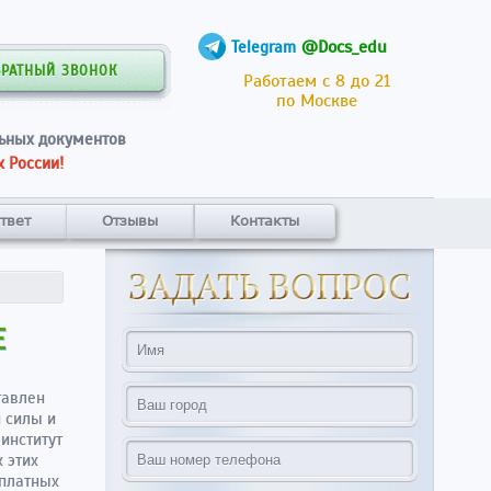
@Docs_edu
Telegram
БРАТНЫЙ ЗВОНОК
Работаем с 8 до 21
по Москве
ьных документов
 России!
твет
Отзывы
Контакты
Е
тавлен
 силы и
институт
 этих
 платных