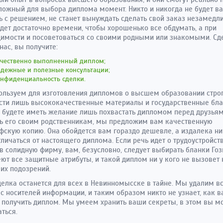
ложный для выбора диплома момент. Никто и никогда не будет ва
ь с решением, не станет вынуждать сделать свой заказ незамедли
удет достаточно времени, чтобы хорошенько все обдумать, а при
имости и посоветоваться со своими родными или знакомыми. Сд
 нас, вы получите:
ачественно выполненный диплом;
адежные и полезные консультации;
онфиденциальность сделки.
льзуем для изготовления дипломов о высшем образовании стро
сти лишь высококачественные материалы и государственные бла
 будете иметь желание лишь похвастать дипломом перед друзья
ь его своим родственникам, мы предложим вам качественную
фскую копию. Она обойдется вам гораздо дешевле, а издалека н
тличаться от настоящего диплома. Если речь идет о трудоустройств
в солидную фирму, вам, безусловно, следует выбирать бланки Гоз
ют все защитные атрибуты, и такой диплом ни у кого не вызовет 
их подозрений.
елка останется для всех в Невинномысске в тайне. Мы удалим в
с носителей информации, и таким образом никто не узнает, как 
 получить диплом. Мы умеем хранить ваши секреты, в этом вы м
ться.