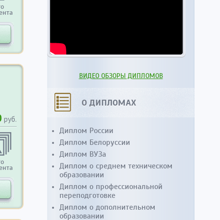
то
ента
ВИДЕО ОБЗОРЫ ДИПЛОМОВ
О ДИПЛОМАХ
0
руб.
Диплом России
Диплом Белоруссии
Диплом ВУЗа
то
Диплом о среднем техническом
ента
образовании
Диплом о профессиональной
переподготовке
Диплом о дополнительном
образовании