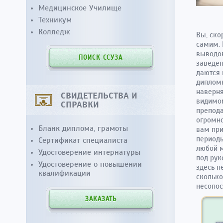
Медицинское Училище
Техникум
Колледж
Вы, ско
самим. 
выводов
ПОИСК ССУЗА
заведен
даются 
дипломн
наверня
СВИДЕТЕЛЬСТВА И
видимом
СПРАВКИ
препода
огромно
Бланк диплома, грамоты
вам при
периоды
Сертификат специалиста
любой м
Удостоверение интернатуры
под рук
Удостоверение о повышении
здесь п
квалификации
сколько
несопос
ЗАКАЗАТЬ