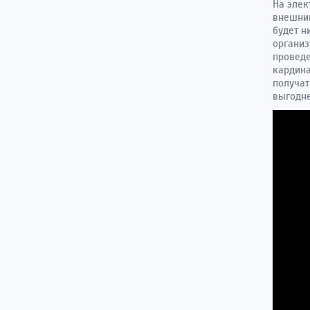
На элек
внешний
будет н
организ
проведе
кардина
получат
выгодн