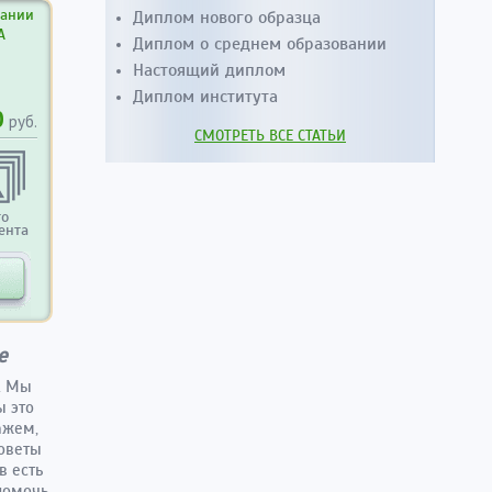
вании
Диплом нового образца
А
Диплом о среднем образовании
Настоящий диплом
Диплом института
0
руб.
СМОТРЕТЬ ВСЕ СТАТЬИ
то
ента
е
. Мы
ы это
ажем,
советы
в есть
помочь