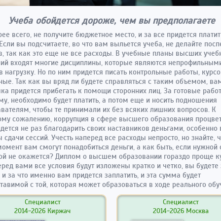
Учеба обойдется дороже, чем вы предполагаете
рее всего, не получите бюджетное место, и за все придется плати
Если вы подсчитаете, во что вам выльется учеба, не делайте пос
, так как это еще не все расходы. В учебные планы высших учеб
ий входят многие дисциплины, которые являются непрофильными
в нагрузку. Но по ним придется писать контрольные работы, курс
ые. Так как вы вряд ли будете справляться с таким объемом, ва
ка придется прибегать к помощи сторонних лиц. За готовые работ
у, необходимо будет платить, а потом еще и носить подношения
вателям, чтобы те принимали их без всяких лишних вопросов. К
му сожалению, коррупция в сфере высшего образования процвет
дется не раз благодарить своих наставников деньгами, особенно 
 сдачи сессий. Учесть наперед все расходы непросто, но знайте, ч
омент вам смогут понадобиться деньги, а как быть, если нужной
ой не окажется? Диплом о высшем образовании гораздо проще ку
еред вами все условия будут изложены кратко и четко, вы будете 
 и за что именно вам придется заплатить, и эта сумма будет
тавимой с той, которая может образоваться в ходе реального обу
Специалист
Специалист
2014-2026 Киржач
2014-2026 Москва