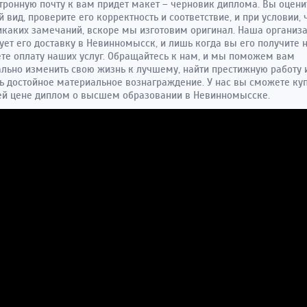
тронную почту к вам придет макет – черновик диплома. Вы оцени
 вид, проверите его корректность и соответствие, и при условии, 
икаких замечаний, вскоре мы изготовим оригинал. Наша организ
ует его доставку в Невинномысск, и лишь когда вы его получите н
те оплату наших услуг. Обращайтесь к нам, и мы поможем вам
льно изменить свою жизнь к лучшему, найти престижную работу 
ь достойное материальное вознаграждение. У нас вы сможете куп
ей цене диплом о высшем образовании в Невинномысске.