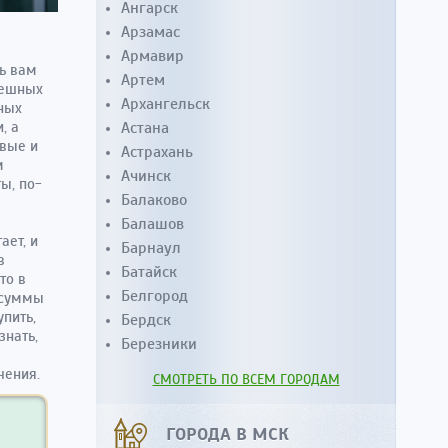
Ангарск
Арзамас
Армавир
ть вам
Артем
пешных
Архангельск
ных
Астана
, а
овые и
Астрахань
м
Ачинск
ы, по-
Балаково
Балашов
ает, и
Барнаул
в
Батайск
то в
Белгород
 суммы
пить,
Бердск
знать,
Березники
чения.
СМОТРЕТЬ ПО ВСЕМ ГОРОДАМ
ГОРОДА В МСК