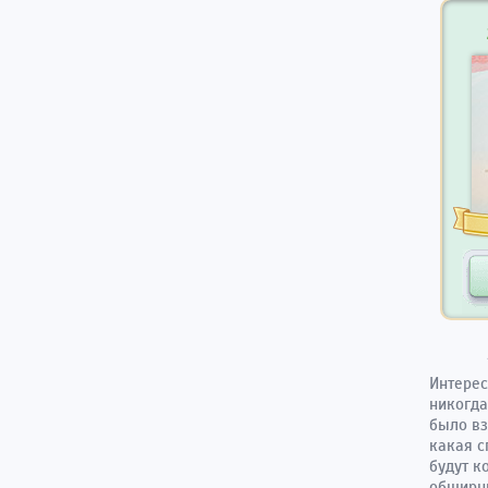
Интерес
никогда
было в
какая с
будут к
обширны