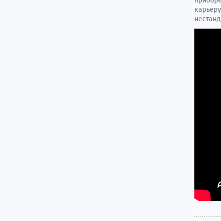
приобре
карьеру
нестанд