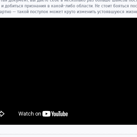
тая документ, вы даете себе в несколько раз больше шансов пос
 и добиться признания в какой-либо области. Не стоит бояться по
артно — такой поступок может круто изменить устоявшуюся жизн