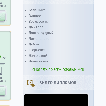
то
ента
Балашиха
Видное
Воскресенск
Дмитров
Долгопрудный
Домодедово
Дубна
Егорьевск
Жуковский
0
руб.
Ивантеевка
СМОТРЕТЬ ПО ВСЕМ ГОРОДАМ МСК
то
ента
ВИДЕО ДИПЛОМОВ