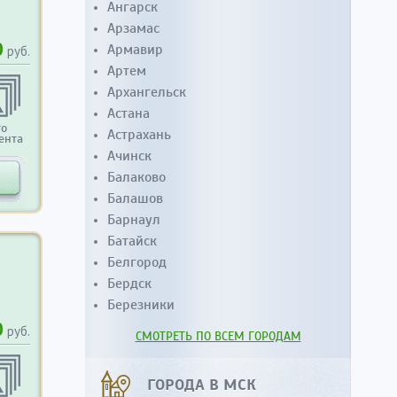
Ангарск
Арзамас
0
Армавир
руб.
Артем
Архангельск
Астана
то
Астрахань
ента
Ачинск
Балаково
Балашов
Барнаул
Батайск
Белгород
Бердск
Березники
0
руб.
СМОТРЕТЬ ПО ВСЕМ ГОРОДАМ
ГОРОДА В МСК