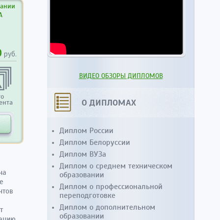
вании
А
0
руб.
ВИДЕО ОБЗОРЫ ДИПЛОМОВ
то
О ДИПЛОМАХ
ента
Диплом России
Диплом Белоруссии
Диплом ВУЗа
Диплом о среднем техническом
на
образовании
е
Диплом о профессиональной
нтов
переподготовке
Диплом о дополнительном
т
образовании
ацию.