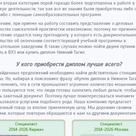
м вторая категория порой гораздо более подготовлена к работе в 
ере деятельности, так как все их знания были приобретены либо
либо с помощью самообразовательных программ.
ению, при приеме на работу составить представление о деловых
остях соискателей практически невозможно, поэтому по-прежне
тение отдается тому претенденту, у которого есть документально
льство об окончании соответствующей учебной программы в
ательном заведении. В таких случаях можно пойти двумя путями:
ть в ВУЗ или купить диплом Нижний Тагил.
У кого приобрести диплом лучше всего?
айденных предложений необходимо найти действительно стоящи
ы. Но, набирая в поисковике фразу: «
Куплю диплом в Нижнем Таг
 помнить, что в сети промышляет огромное количество мошенник
 пользуются тем, что люди готовы заплатить любые деньги, чтоб
ь заветный документ. Поэтому лучше поинтересоваться мнением т
ьзовался услугами подобного рода. Наша компания предлагает
венный товар за вполне приемлемую цену. Мы дорожим своими
ми, которые повторно обращаются к нам за другими документам
Специалист
Специалист
2014-2026 Киржач
2014-2026 Москва