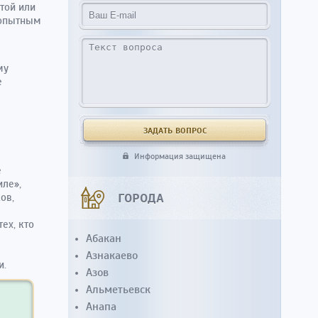
той или
 опытным
му
е
Информация защищена
е
иле
»,
ГОРОДА
ов,
ы
ех, кто
Абакан
Азнакаево
и.
Азов
Альметьевск
Анапа