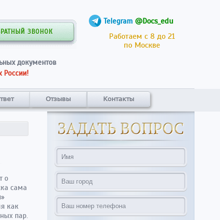
@Docs_edu
Telegram
БРАТНЫЙ ЗВОНОК
Работаем с 8 до 21
по Москве
ьных документов
 России!
твет
Отзывы
Контакты
т о
жка сама
и»
мя как
ных пар.