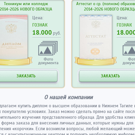
Техникум или колледж
Аттестат о ср. (полном) образо
2014-2026 НОВОГО ОБРАЗЦА
2014-2026 НОВОГО ОБРАЗЦ
Цена:
Цена:
ГОЗНАК
ГОЗНАК
18.000
18.00
руб.
Фото
Фо
документа
докум
ЗАКАЗАТЬ
ЗАКАЗАТЬ
О нашей компании
длагаем
купить диплом о высшем образовании в Нижнем
Тагиле 
 покупателю условиях. Заказ можно сделать прямо на сайте посл
ительного изучения представленного образца. Для удобства клие
 форма заказа для внесения личных данных, которые нужны для
ления «корочки». Если возникли вопросы, любой желающий може
ся с консультационным центром и получить необходимую информ