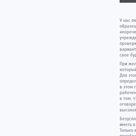
У нас л
образец
«корочк
учрежде
проверк
вариант
свое бу
При жел
который
Для это
определ
в этом 
рабочем
в том, 
оговоре
высоком
Безусло
иметь в
Только 