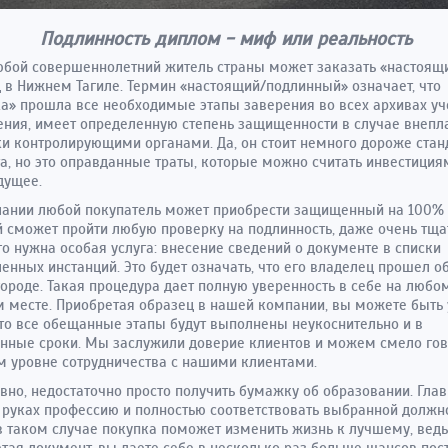
Подлинность диплом - миф или реальность
юбой совершеннолетний житель страны может заказать «настоящ
 в Нижнем Тагиле. Термин «настоящий/подлинный» означает, что
а» прошла все необходимые этапы заверения во всех архивах уч
ния, имеет определенную степень защищенности в случае внепл
и контролирующими органами. Да, он стоит немного дороже стан
а, но это оправданные траты, которые можно считать инвестиция
дущее.
ании любой покупатель может приобрести защищенный на 100% 
 сможет пройти любую проверку на подлинность, даже очень тща
го нужна особая услуга: внесение сведений о документе в списки
енных инстанций. Это будет означать, что его владелец прошел о
городе. Такая процедура дает полную уверенность в себе на любо
 месте. Приобретая образец в нашей компании, вы можете быть
что все обещанные этапы будут выполнены неукоснительно и в
нные сроки. Мы заслужили доверие клиентов и можем смело гов
 уровне сотрудничества с нашими клиентами.
вно, недостаточно просто получить бумажку об образовании. Гла
 руках профессию и полностью соответствовать выбранной должно
в таком случае покупка поможет изменить жизнь к лучшему, ведь