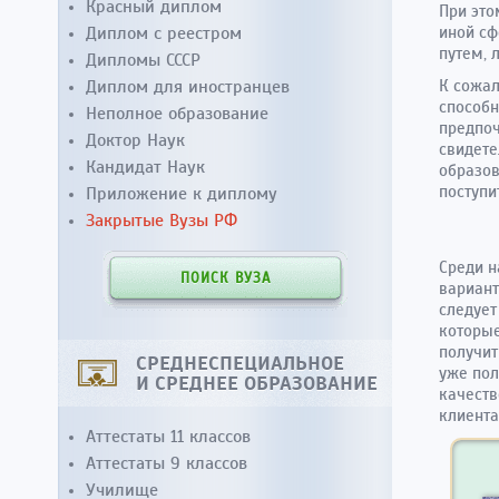
Красный диплом
При это
Диплом с реестром
иной сф
путем, 
Дипломы СССР
Диплом для иностранцев
К сожал
способн
Неполное образование
предпоч
Доктор Наук
свидете
Кандидат Наук
образов
поступи
Приложение к диплому
Закрытые Вузы РФ
Среди н
ПОИСК ВУЗА
вариант
следует
которые
получит
СРЕДНЕСПЕЦИАЛЬНОЕ
уже пол
И СРЕДНЕЕ ОБРАЗОВАНИЕ
качест
клиента
Аттестаты 11 классов
Аттестаты 9 классов
Училище