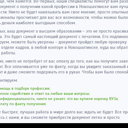
ще, чем кажется. Во-первых, наши специалисты помогут вам раз
документ о получении какой профессии в Новошахтинске вам луч
сти. Никто не будет навязывать вам свое мнение, просто опытны
ионалы просчитают для вас все возможности, чтобы можно было
 деньги наиболее выгодным способом.
ых, ваш документ о высшем образовании – это не просто красив
. Это будет самый настоящий документ с печатями. Его подлинн
руем, можете быть уверены – документ пройдет любую проверку 
отделе кадров, в любой конторе в Новошахтинске, куда вы обрат
 работы.
их, никто не потребует от вас оплату до того, как вы получите зав
т. Все оплачивается уже по факту, когда вы увидите заказанный
т и даже сможете подержать его в руках. Чтобы вам было спокой
антируем:
омощь в подборе профессии;
лное содействие и ответ на любые ваши вопросы;
нфиденциальность, никто не узнает, что вы купили корочку ВУЗа;
лату по факту получения.
 быстрее, лучшая работа в мире долго вас ждать не будет. Все пр
сь с нами, и вы сможете приобрести документ легко и просто.