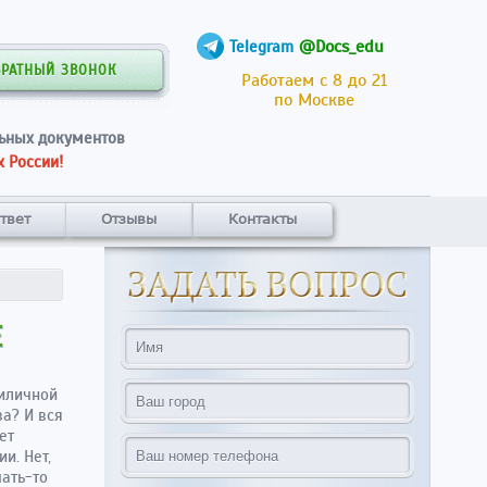
@Docs_edu
Telegram
БРАТНЫЙ ЗВОНОК
Работаем с 8 до 21
по Москве
ьных документов
 России!
твет
Отзывы
Контакты
Е
риличной
а? И вся
ет
и. Нет,
шать-то