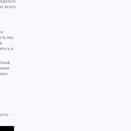
обраться
ше всего
е
ая
ость мы
в
итесь в
етный
 вами
нее.
осто –