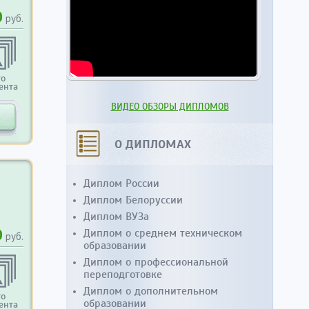
0
руб.
то
ента
ВИДЕО ОБЗОРЫ ДИПЛОМОВ
О ДИПЛОМАХ
Диплом России
Диплом Белоруссии
Диплом ВУЗа
0
Диплом о среднем техническом
руб.
образовании
Диплом о профессиональной
переподготовке
Диплом о дополнительном
то
образовании
ента