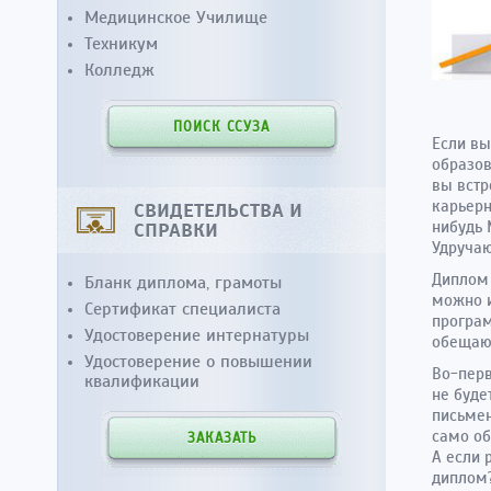
Медицинское Училище
Техникум
Колледж
ПОИСК ССУЗА
Если вы
образов
вы встр
карьерн
СВИДЕТЕЛЬСТВА И
нибудь 
СПРАВКИ
Удручаю
Диплом 
Бланк диплома, грамоты
можно и
Сертификат специалиста
програм
Удостоверение интернатуры
обещаю
Удостоверение о повышении
Во-перв
квалификации
не буде
письмен
само об
ЗАКАЗАТЬ
А если 
диплом?