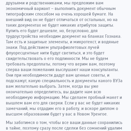
друзьями и родственниками, мы предложим вам
экономичный вариант – выполнить документ обычным
типографским способом на очень хорошей бумаге. На
внешний вид он не будет отличаться от остальных, но на
таких документах не будет никаких атрибутов защиты.
Купить его будет дешевле, но, безусловно, для
трудоустройства необходим документ на бланках Гознака.
Там есть и защитные элементы, и микротекст, и водяные
знаки. Под действием ультрафиолетовых лучей
флуоресцентные нити будут светиться, и это будет
свидетельствовать о его подлинности. Мы не будем
требовать предоплаты, потому что верим вам, поэтому
сперва ваши пожелания выслушают наши консультанты.
Они при необходимости дадут вам ценные советы, и
подскажут, какую специальность и документы какого ВУЗа
вам желательно выбрать. Затем, когда вы уже
окончательно определитесь, вы дадите нам всю
необходимую информацию. Мы сделаем пробный макет и
вышлем вам его для сверки. Если у вас не будет никаких
замечаний, мы отдадим его в работу, и вскоре диплом о
высшем образовании будет у вас в Новом Уренгое.
Мы заботимся о том, чтобы все ваши данные сохранились
в тайне, поэтому сразу после сделки без сомнений удалим