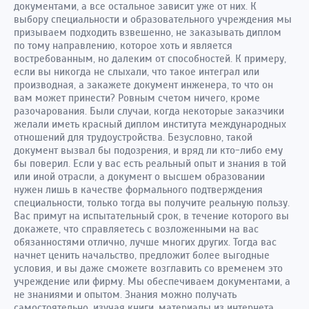
документами, а все остальное зависит уже от них. К
выбору специальности и образовательного учреждения мы
призываем подходить взвешенно, не заказывать диплом
по тому направлению, которое хоть и является
востребованным, но далеким от способностей. К примеру,
если вы никогда не слыхали, что такое интеграл или
производная, а закажете документ инженера, то что он
вам может принести? Ровным счетом ничего, кроме
разочарования. Были случаи, когда некоторые заказчики
желали иметь красный диплом института международных
отношений для трудоустройства. Безусловно, такой
документ вызвал бы подозрения, и вряд ли кто-либо ему
бы поверил. Если у вас есть реальный опыт и знания в той
или иной отрасли, а документ о высшем образовании
нужен лишь в качестве формального подтверждения
специальности, только тогда вы получите реальную пользу.
Вас примут на испытательный срок, в течение которого вы
докажете, что справляетесь с возложенными на вас
обязанностями отлично, лучше многих других. Тогда вас
начнет ценить начальство, предложит более выгодные
условия, и вы даже сможете возглавить со временем это
учреждение или фирму. Мы обеспечиваем документами, а
не знаниями и опытом. Знания можно получать
самостоятельно, изучая книги, материалы из интернета,