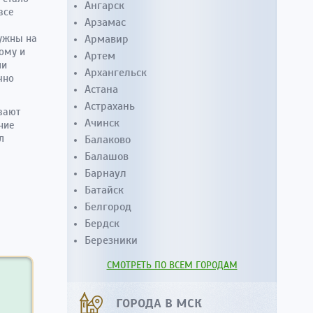
Ангарск
все
Арзамас
нужны на
Армавир
тому и
Артем
ли
Архангельск
чно
Астана
Астрахань
вают
Ачинск
ние
л
Балаково
Балашов
Барнаул
Батайск
Белгород
Бердск
Березники
СМОТРЕТЬ ПО ВСЕМ ГОРОДАМ
ГОРОДА В МСК