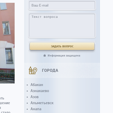
Информация защищена
ГОРОДА
Абакан
Азнакаево
Азов
ать
Альметьевск
ешение
я
Анапа
 стало