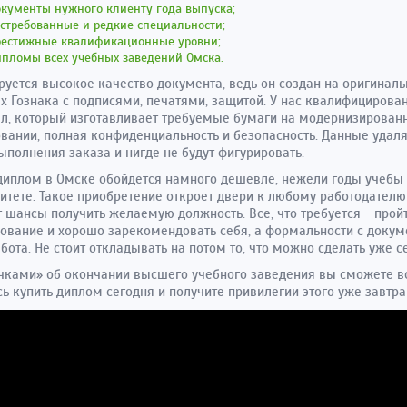
кументы нужного клиенту года выпуска;
стребованные и редкие специальности;
рестижные квалификационные уровни;
ипломы всех учебных заведений Омска.
руется высокое качество документа, ведь он создан на оригинал
х Гознака с подписями, печатями, защитой. У нас квалифицирова
л, который изготавливает требуемые бумаги на модернизирован
вании, полная конфиденциальность и безопасность. Данные удал
ыполнения заказа и нигде не будут фигурировать.
диплом в Омске обойдется намного дешевле, нежели годы учебы
итете. Такое приобретение откроет двери к любому работодателю
 шансы получить желаемую должность. Все, что требуется - прой
ование и хорошо зарекомендовать себя, а формальности с докум
бота. Не стоит откладывать на потом то, что можно сделать уже с
чками» об окончании высшего учебного заведения вы сможете в
ь купить диплом сегодня и получите привилегии этого уже завтра