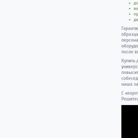
до
во
п
д
Гаранти
образца
персона
оборудо
после в
Купить 
универс
повысит
собесед
наша за
С «коро
Решитес