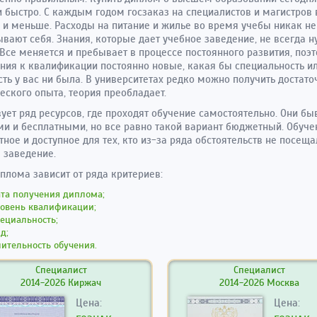
и быстро. С каждым годом госзаказ на специалистов и магистров 
и меньше. Расходы на питание и жилье во время учебы никак не
вают себя. Знания, которые дает учебное заведение, не всегда 
 Все меняется и пребывает в процессе постоянного развития, поэ
ния к квалификации постоянно новые, какая бы специальность и
ть у вас ни была. В университетах редко можно получить достато
еского опыта, теория преобладает.
ует ряд ресурсов, где проходят обучение самостоятельно. Они бы
и и бесплатными, но все равно такой вариант бюджетный. Обуче
ное и доступное для тех, кто из-за ряда обстоятельств не посеща
 заведение.
плома зависит от ряда критериев:
ата получения диплома;
ровень квалификации;
ециальность;
д;
ительность обучения.
Специалист
Специалист
2014-2026 Киржач
2014-2026 Москва
Цена:
Цена: