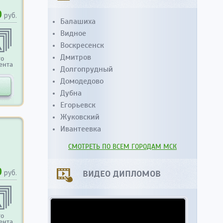
0
руб.
Балашиха
Видное
Воскресенск
Дмитров
то
ента
Долгопрудный
Домодедово
Дубна
Егорьевск
Жуковский
Ивантеевка
СМОТРЕТЬ ПО ВСЕМ ГОРОДАМ МСК
0
руб.
ВИДЕО ДИПЛОМОВ
то
ента