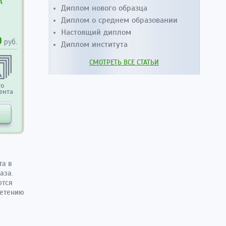
А
Диплом нового образца
Диплом о среднем образовании
Настоящий диплом
0
руб.
Диплом института
СМОТРЕТЬ ВСЕ СТАТЬИ
то
ента
та в
аза.
ются
ретению