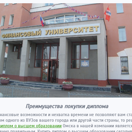
Преимущества покупки диплома
нансовые возможности и нехватка времени не позволяют вам ст
ом одного из ВУЗов вашего города или другой части страны, то р
 диплом о высшем образовании
Омска в нашей компании являетс
енно правильным. Купить диплом о высшем образовании сегодня