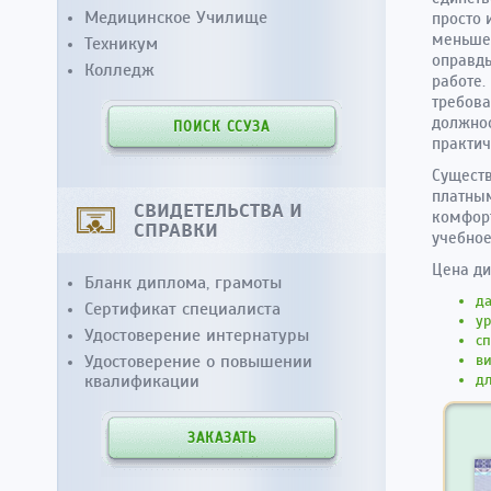
Медицинское Училище
просто 
меньше 
Техникум
оправды
Колледж
работе.
требова
должнос
ПОИСК ССУЗА
практич
Существ
платным
СВИДЕТЕЛЬСТВА И
комфорт
СПРАВКИ
учебное
Цена ди
Бланк диплома, грамоты
д
Сертификат специалиста
у
Удостоверение интернатуры
сп
ви
Удостоверение о повышении
дл
квалификации
ЗАКАЗАТЬ