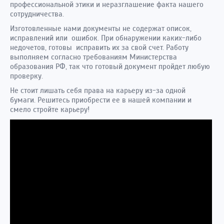
профессиональной этики и неразглашение факта нашего
сотрудничества.
Изготовленные нами документы не содержат описок,
исправлений или ошибок. При обнаружении каких-либо
недочетов, готовы исправить их за свой счет. Работу
выполняем согласно требованиям Министерства
образования РФ, так что готовый документ пройдет любую
проверку.
Не стоит лишать себя права на карьеру из-за одной
бумаги. Решитесь приобрести ее в нашей компании и
смело стройте карьеру!