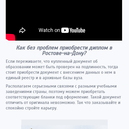
Как без проблем приобрести диплом в
Ростове-на-Дону?
Если переживаете, что купленный документ об
образовании может быть проверен на подлинность, тогда
стоит приобрести документ с внесением данных о нем в
единый реестр и в архивные базы вуза.
Располагаем серьезными связями с разными учебными
заведениями страны, поэтому можем приобретать
соответствующие бланки под оформление. Такой документ
отличить от оригинала невозможно. Так что заказывайте и
спокойно стройте карьеру.