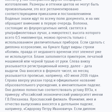
изготовления. Размеры и оттенки цветов не могут быть
произвольными, это все регламентировано
соответствующими приказами и постановлениями.
Водяные знаки идут по всему полю документа, и на них
обращают внимание в первую очередь. Волокна,
состоящие из флуоресцентных нитей, светятся в
ультрафиолетовых лучах, а микротекст, высота которого
всего 0,5 миллиметра, можно прочесть только с
использованием увеличительных приборов. Если сделать с
диплома ксерокопию, на бумаге будут видны строки
«Копия», правда от недавнего времени этот элемент уже
не используется. Бланк заполняется принтером, печатной
машинкой или черной тушью от руки. Слева внизу
указывается регистрационный номер, далее – дата
выдачи. Она вносится в формате чисел, но месяц
указывается прописью, например, «10 июня 2016 года».
Справа вверху указан город и официальное название
образовательного учреждения, в именительном падеже.
Оно должно полностью соответствовать уставу ВУЗа, к
примеру: «Российский экономический университет имени
Г.В.Плеханова. Ярославский филиал». Фамилия, имя и
отчество выпускника вносятся в дательном падеже,
например, «Сидорову Петру Ивановичу». Если диплом