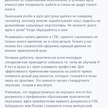
диплома об образовании невозможно, а реально идти
учиться уже поздновато: работа и семья не дадут такого
шанса.
Нынешняя учеба в вузе доступна далеко не каждому
человеку, поэтому многие нарабатывают опыт, надеясь на
дальнейшие карьерные перспективы. Не желаете долго
идти к цели? Тогда обращайтесь к нам.
Решившись купить диплом в СПб, сумеете сэкономить не
только много времени, но и свои деньги. Только у нас
можно без сложностей оформить нужный диплом по
вполне приемлемой цене.
Начиная работать, практически всем молодым
специалистам приходится забывать то, чему их обучали 4-
6 лет в вузах и с нуля осваивать профессию. Для
эффективного применения навыков на работе нужно
понимать целый ряд нюансов, которые становятся ясны
лишь на практике. Это намного лучше стандартного
обучения теории в институте.
Учитывая, что трудоустроиться на хорошее место без
документа о профильном образовании практически
нереально, идея приобретения нужного документа в СПб,
Хабаровске или Пскове становится очень интересной.