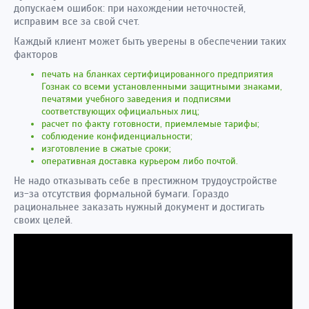
допускаем ошибок: при нахождении неточностей,
исправим все за свой счет.
Каждый клиент может быть уверены в обеспечении таких
факторов
печать на бланках сертифицированного предприятия
Гознак со всеми установленными защитными знаками,
печатями учебного заведения и подписями
соответствующих официальных лиц;
расчет по факту готовности, приемлемые тарифы;
соблюдение конфиденциальности;
изготовление в сжатые сроки;
оперативная доставка курьером либо почтой.
Не надо отказывать себе в престижном трудоустройстве
из-за отсутствия формальной бумаги. Гораздо
рациональнее заказать нужный документ и достигать
своих целей.