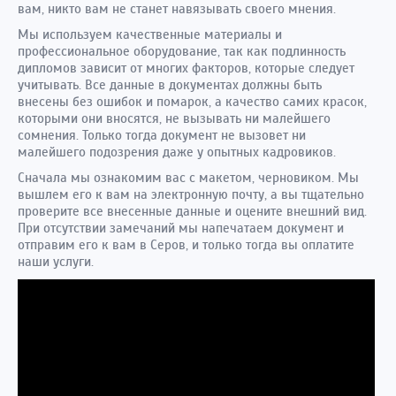
вам, никто вам не станет навязывать своего мнения.
Мы используем качественные материалы и
профессиональное оборудование, так как подлинность
дипломов зависит от многих факторов, которые следует
учитывать. Все данные в документах должны быть
внесены без ошибок и помарок, а качество самих красок,
которыми они вносятся, не вызывать ни малейшего
сомнения. Только тогда документ не вызовет ни
малейшего подозрения даже у опытных кадровиков.
Сначала мы ознакомим вас с макетом, черновиком. Мы
вышлем его к вам на электронную почту, а вы тщательно
проверите все внесенные данные и оцените внешний вид.
При отсутствии замечаний мы напечатаем документ и
отправим его к вам в Серов, и только тогда вы оплатите
наши услуги.