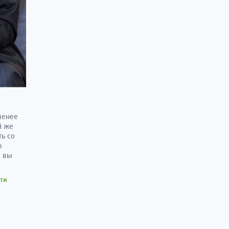
менее
й же
ь со
ю
, вы
ти