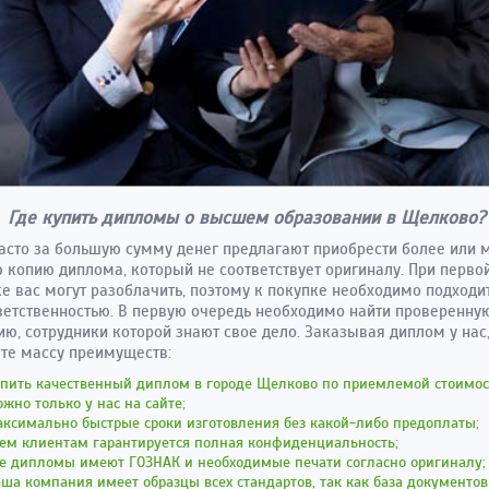
Где купить дипломы о высшем образовании в Щелково?
асто за большую сумму денег предлагают приобрести более или 
 копию диплома, который не соответствует оригиналу. При перво
е вас могут разоблачить, поэтому к покупке необходимо подходит
ветственностью. В первую очередь необходимо найти проверенну
ю, сотрудники которой знают свое дело. Заказывая диплом у нас
те массу преимуществ:
упить качественный диплом в городе Щелково по приемлемой стоимос
жно только у нас на сайте;
ксимально быстрые сроки изготовления без какой-либо предоплаты;
сем клиентам гарантируется полная конфиденциальность;
се дипломы имеют ГОЗНАК и необходимые печати согласно оригиналу;
ша компания имеет образцы всех стандартов, так как база документов