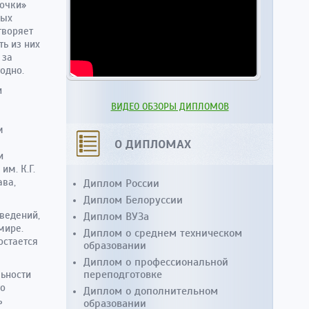
рочки»
дых
творяет
ь из них
 за
одно.
и
ВИДЕО ОБЗОРЫ ДИПЛОМОВ
м
О ДИПЛОМАХ
и
м. К.Г.
ава,
Диплом России
Диплом Белоруссии
ведений,
Диплом ВУЗа
мире.
Диплом о среднем техническом
остается
образовании
Диплом о профессиональной
переподготовке
льности
го
Диплом о дополнительном
ь
образовании