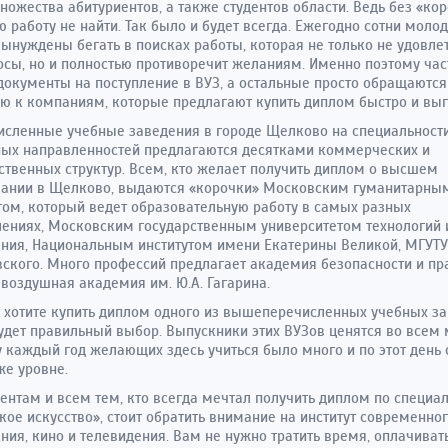
ножества абитуриентов, а также студентов области. Ведь без «ко
 работу не найти. Так было и будет всегда. Ежегодно сотни моло
ынуждены бегать в поисках работы, которая не только не удовле
осы, но и полностью противоречит желаниям. Именно поэтому част
документы на поступление в ВУЗ, а остальные просто обращаются
 к компаниям, которые предлагают купить диплом быстро и выг
сленные учебные заведения в городе Щелково на специальност
ых направленностей предлагаются десятками коммерческих и
ственных структур. Всем, кто желает получить диплом о высшем
вании в Щелково, выдаются «корочки» Московским гуманитарны
том, который ведет образовательную работу в самых разных
ениях, Московским государственным университетом технологий 
ния, Национальным институтом имени Екатерины Великой, МГУТУ и
ского. Много профессий предлагает академия безопасности и пр
воздушная академия им. Ю.А. Гагарина.
 хотите купить диплом одного из вышеперечисленных учебных за
будет правильный выбор. Выпускники этих ВУЗов ценятся во всем 
 каждый год желающих здесь учиться было много и по этот день 
же уровне.
ентам и всем тем, кто всегда мечтал получить диплом по специа
кое искусство», стоит обратить внимание на институт современно
ния, кино и телевидения. Вам не нужно тратить время, оплачиват