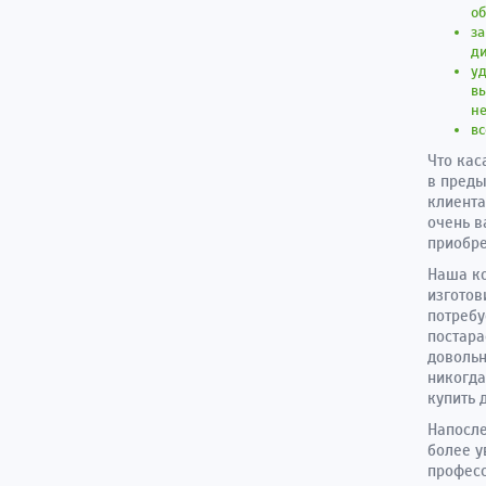
об
за
д
уд
вы
не
вс
Что кас
в преды
клиента
очень в
приобре
Наша ко
изготов
потребу
постара
довольн
никогда
купить 
Напосле
более у
професс