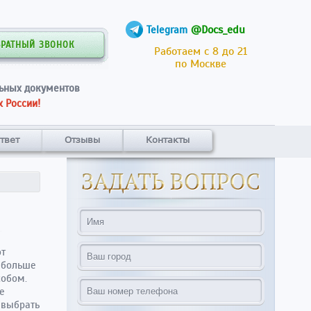
@Docs_edu
Telegram
БРАТНЫЙ ЗВОНОК
Работаем с 8 до 21
по Москве
ьных документов
 России!
твет
Отзывы
Контакты
от
и больше
собом.
е
 выбрать