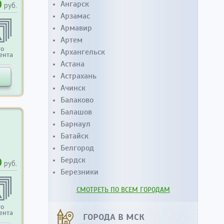
0
Ангарск
руб.
Арзамас
Армавир
Артем
то
Архангельск
ента
Астана
Астрахань
Ачинск
Балаково
Балашов
Барнаул
Батайск
Белгород
Бердск
0
руб.
Березники
СМОТРЕТЬ ПО ВСЕМ ГОРОДАМ
то
ента
ГОРОДА В МСК