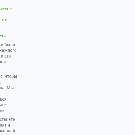
ачестве
ется
и
сти.
к и были
 каждого
и это
д и
о, чтобы
с
она. Мы
ься
ите
им.
станете
пят и
рьерной