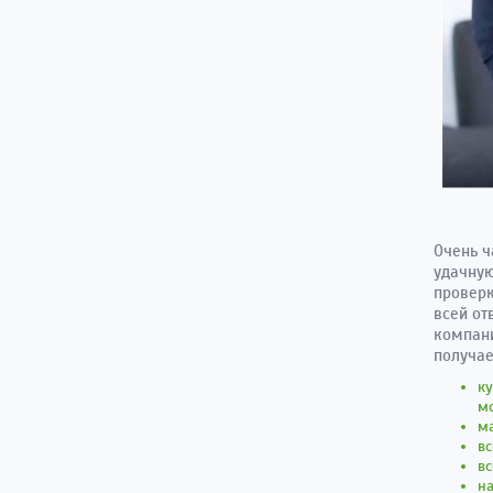
Очень ч
удачную
проверк
всей от
компани
получае
к
мо
ма
в
в
на