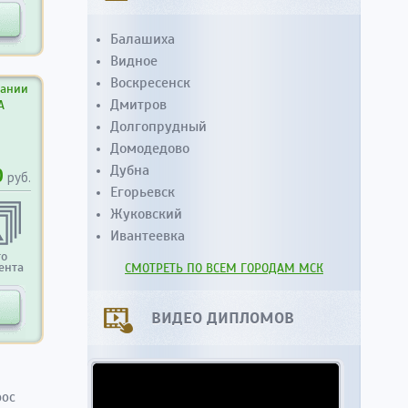
Балашиха
Видное
Воскресенск
вании
Дмитров
А
Долгопрудный
Домодедово
Дубна
0
руб.
Егорьевск
Жуковский
Ивантеевка
то
ента
СМОТРЕТЬ ПО ВСЕМ ГОРОДАМ МСК
ВИДЕО ДИПЛОМОВ
рос