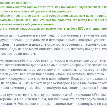
новляется постоянно;
каз оплачивается только после того, как покупатель удостоверится в к
иплома и точности всей указанной информации;
обство и простота во всем – для оформления заказа вам даже не прид
ходить из дома, ведь все, что вам понадобится, это выход в интернет 
сколько минут свободного времени;
ем клиентам предоставляется возможность выбора ВУЗа и специально
ается цен на дипломы в этом году, то они остались такими же, ка
дущее время – доступными и демократичными, которые устроят
. Цены на дипломы дешевле стоимости обучения в несколько раз 
ажно. Ведь не все могут оплатить обучение, поэтому находят выхо
тают готовый диплом.
мпания позаботится обо всех тонкостях и нюансах самостоятельн
ить всем клиентам диплом в самые короткие сроки. Все что от ва
ется – заполнить простую заявку или позвонить по номеру телеф
емся учесть все ваши пожелания, чтобы вы остались полностью
ыми и сотрудничали с нами в дальнейшем. Ведь расти и развиват
 не поздно. И, быть может, через некоторое время вы снова захот
диплом именно у нас. Или посоветуете нас своим друзьям и близк
док нужно отметить, что, купив «корочку» об окончании ВУЗа, вы 
веренным в себе человеком, так как сможете подтвердить свой о
ионализм. Это, в свою очередь, позволит вам продвинуться по ка