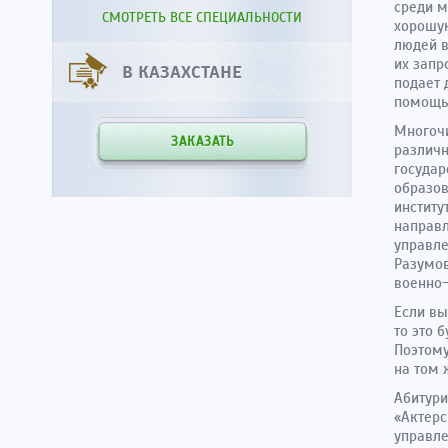
среди м
СМОТРЕТЬ ВСЕ СПЕЦИАЛЬНОСТИ
хорошую
людей в
их запр
В КАЗАХСТАНЕ
подает 
помощью
Многочи
ЗАКАЗАТЬ
различн
государ
образо
институ
направл
управле
Разумов
военно-
Если вы
то это 
Поэтому
на том 
Абитури
«Актерс
управле