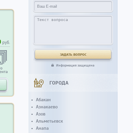
0
руб.
Информация защищена
то
ента
ГОРОДА
Абакан
Азнакаево
Азов
Альметьевск
Анапа