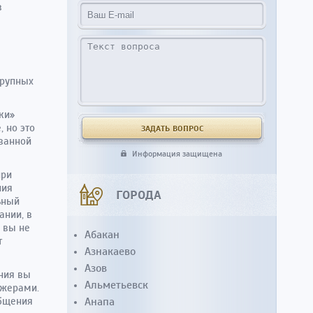
в
крупных
ки»
 но это
ованной
Информация защищена
при
ния
ГОРОДА
ьный
ании, в
о вы не
Абакан
т
Азнакаево
Азов
ения вы
Альметьевск
джерами.
общения
Анапа