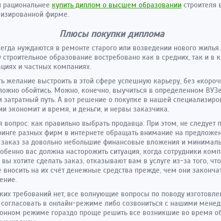
и рациональнее
купить диплом о высшем образовании
строителя 
лизированной фирме.
Плюсы покупки диплома
егда нуждаются в ремонте старого или возведении нового жилья.
 строительное образование востребовано как в средних, так и в 
циях и частных компаниях.
ть желание выстроить в этой сфере успешную карьеру, без «короч
ложно обойтись. Можно, конечно, выучиться в определенном ВУЗе,
и затратный путь. А вот решение о покупке в нашей специализир
и экономит и время, и деньги, и нервы заказчика.
я вопрос: как правильно выбрать продавца. При этом, не следует 
инге разных фирм в интернете обращать внимание на предложе
 заказ за довольно небольшие финансовые вложения и минимал
собенно вас должна насторожить ситуация, когда сотрудники комп
 вы хотите сделать заказ, отказывают вам в услуге из-за того, чт
 вносить на их счёт денежные средства прежде, чем они законча
ение.
аких требований нет, все волнующие вопросы по поводу изготовл
согласовать в онлайн-режиме либо созвониться с нашими мене
фонном режиме гораздо проще решить все возникшие во время 