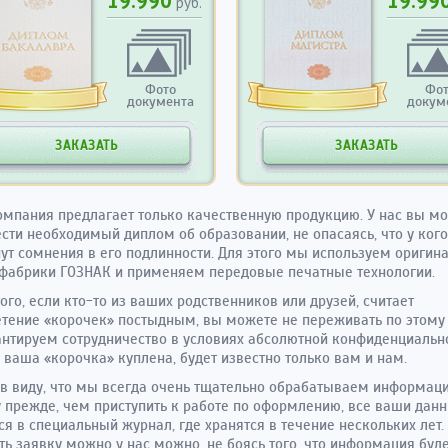
19.990
19.99
руб.
Фото
Фо
документа
докум
ЗАКАЗАТЬ
ЗАКАЗАТЬ
мпания предлагает только качественную продукцию. У нас вы м
сти необходимый диплом об образовании, не опасаясь, что у кого
ут сомнения в его подлинности. Для этого мы используем оригин
фабрики ГОЗНАК и применяем передовые печатные технологии.
ого, если кто-то из ваших родственников или друзей, считает
тение «корочек» постыдным, вы можете не переживать по этому 
нтируем сотрудничество в условиях абсолютной конфиденциально
о ваша «корочка» куплена, будет известно только вам и нам.
в виду, что мы всегда очень тщательно обрабатываем информац
 прежде, чем приступить к работе по оформлению, все ваши дан
ся в специальный журнал, где хранятся в течение нескольких лет.
ь заявку можно у нас можно, не боясь того, что информация буд