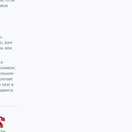
ожно
ы
ь, вам
ва или
 в
ханизм,
тельном
овление
о нем в
ающимся
кты