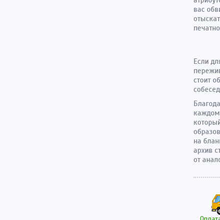
вас обв
отыскат
печатно
Если дл
пережив
стоит о
собесед
Благод
каждом
который
образов
на блан
архив с
от анал
Оплата