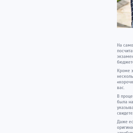
На само
посчита
экзамен
бюджете
Кроме э
несколь
«корочк
вас.
В проце
была на
указыва
свидете
Даже ес
оригина
атрибут