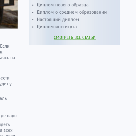
Диплом нового образца
Диплом о среднем образовании
Настоящий диплом
Диплом института
СМОТРЕТЬ ВСЕ СТАТЬИ
 Если
в,
аясь на
рести
удет у
таль
де надо.
ядеть
и всех
а, если