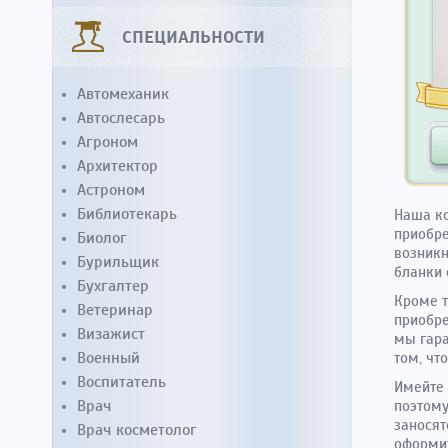
СПЕЦИАЛЬНОСТИ
Автомеханик
Автослесарь
Агроном
Архитектор
Астроном
Библиотекарь
Наша ко
приобре
Биолог
возникн
Бурильщик
бланки 
Бухгалтер
Кроме т
Ветеринар
приобре
Визажист
мы гара
Военный
том, чт
Воспитатель
Имейте 
Врач
поэтому
заносят
Врач косметолог
оформит