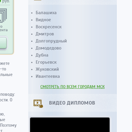
0
руб.
Балашиха
Видное
то
Воскресенск
ента
Дмитров
Долгопрудный
Домодедово
Дубна
Егорьевск
ожете
-то
Жуковский
альные
Ивантеевка
СМОТРЕТЬ ПО ВСЕМ ГОРОДАМ МСК
поводу:
сти. О
ВИДЕО ДИПЛОМОВ
ию,
ные
 Поэтому
ет