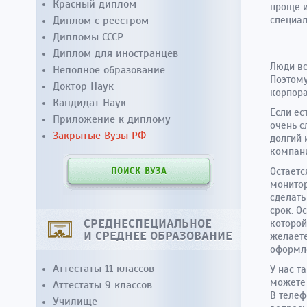
Красный диплом
проще 
Диплом с реестром
специа
Дипломы СССР
Диплом для иностранцев
Люди вс
Неполное образование
Поэтому
Доктор Наук
корпора
Кандидат Наук
Если ес
Приложение к диплому
очень с
Закрытые Вузы РФ
долгий 
компани
Остаетс
ПОИСК ВУЗА
монитор
сделать
срок. О
СРЕДНЕСПЕЦИАЛЬНОЕ
которой
И СРЕДНЕЕ ОБРАЗОВАНИЕ
желаете
оформл
Аттестаты 11 классов
У нас т
можете 
Аттестаты 9 классов
В теле
Училище