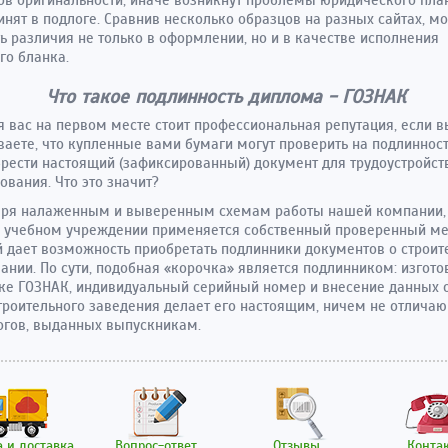
инят в подлоге
. Сравнив несколько образцов на разных сайтах, м
ь различия не только в оформлении, но и в качестве исполнения
го бланка.
Что такое подлинность диплома - ГОЗНАК
я вас на первом месте стоит профессиональная репутация, если в
аете, что купленные вами бумаги могут проверить на подлинност
брести настоящий (зафиксированный) документ для трудоустройст
ования. Что это значит?
аря налаженным и выверенным схемам работы нашей компании,
 учебном учреждении применяется собственный проверенный ме
 дает возможность приобретать подлинники документов о строи
ании. По сути, подобная «корочка» является подлинником: изгот
ке ГОЗНАК, индивидуальный серийный номер и внесение данных 
троительного заведения делает его настоящим, ничем не отлич
огов, выданных выпускникам.
 и доставка
Вопрос-ответ
Отзывы
Конта