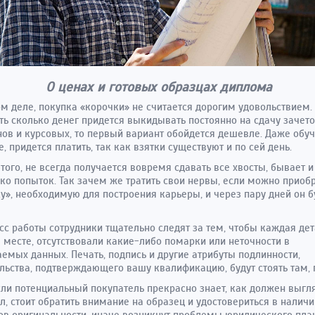
О ценах и готовых образцах диплома
м деле, покупка «корочки» не считается дорогим удовольствием.
ть сколько денег придется выкидывать постоянно на сдачу зачето
ов и курсовых, то первый вариант обойдется дешевле. Даже обуч
, придется платить, так как взятки существуют и по сей день.
того, не всегда получается вовремя сдавать все хвосты, бывает и
ко попыток. Так зачем же тратить свои нервы, если можно приоб
у», необходимую для построения карьеры, и через пару дней он б
сс работы сотрудники тщательно следят за тем, чтобы каждая де
 месте, отсутствовали какие-либо помарки или неточности в
емых данных. Печать, подпись и другие атрибуты подлинности,
льства, подтверждающего вашу квалификацию, будут стоять там, г
ли потенциальный покупатель прекрасно знает, как должен выгл
л, стоит обратить внимание на образец и удостовериться в наличи
ов оригинальности
, иначе возникнут проблемы юридического план