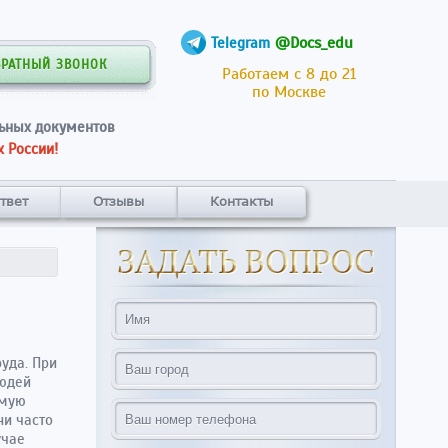
@Docs_edu
Telegram
БРАТНЫЙ ЗВОНОК
Работаем с 8 до 21
по Москве
ьных документов
 России!
твет
Отзывы
Контакты
уда. При
людей
имую
ни часто
учае