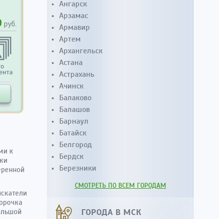
Ангарск
Арзамас
0
руб.
Армавир
Артем
Архангельск
Астана
то
ента
Астрахань
Ачинск
Балаково
Балашов
Барнаул
Батайск
Белгород
ми к
Бердск
ки
Березники
еренной
СМОТРЕТЬ ПО ВСЕМ ГОРОДАМ
искатели
Корочка
ГОРОДА В МСК
ольшой