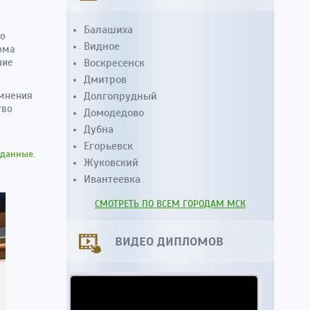
Балашиха
во
Видное
ома
шие
Воскресенск
Дмитров
омнения
Долгопрудный
тво
Домодедово
Дубна
Егорьевск
 данные.
Жуковский
Ивантеевка
СМОТРЕТЬ ПО ВСЕМ ГОРОДАМ МСК
ВИДЕО ДИПЛОМОВ