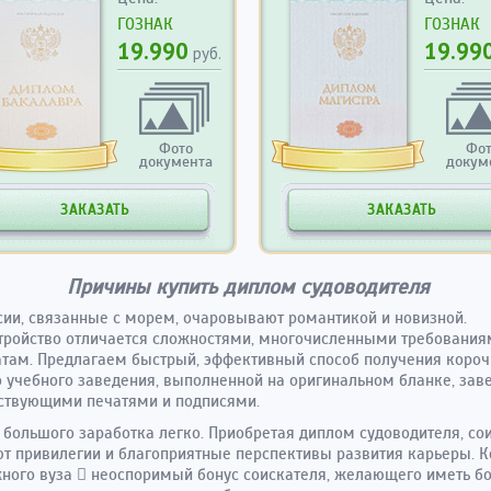
ГОЗНАК
ГОЗНАК
19.990
19.99
руб.
Фото
Фо
документа
докум
ЗАКАЗАТЬ
ЗАКАЗАТЬ
Причины купить диплом судоводителя
ии, связанные с морем, очаровывают романтикой и новизной.
тройство отличается сложностями, многочисленными требования
там. Предлагаем быстрый, эффективный способ получения короч
 учебного заведения, выполненной на оригинальном бланке, зав
ствующими печатями и подписями.
 большого заработка легко. Приобретая диплом судоводителя, со
т привилегии и благоприятные перспективы развития карьеры. 
ного вуза  неоспоримый бонус соискателя, желающего иметь б