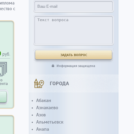
диплома
чество с
0
руб.
Информация защищена
то
ГОРОДА
ента
Абакан
Азнакаево
Азов
Альметьевск
Анапа