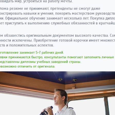
повидать мир, устроиться на работу мечты.
лома резюме не принимают, претенденты не смогут даже
нстрировать навыки и умения, покорить мастерством руководст
и. Официальное обучение занимает несколько лет. Покупка дипл
ет приступить к выполнению служебных обязанностей в кратчай
м обзавестись оригинальным документом высокого качества. С
нности исключены. Приобретение готовой корочки имеет множес
ств и положительных аспектов.
готовление занимает 5-7 рабочих дней.
аявки принимаются быстро, консультанты помогают заполнить личные
редставлены дипломы учебных заведений страны.
возможно отличить от оригинала.