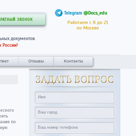
@Docs_edu
Telegram
БРАТНЫЙ ЗВОНОК
Работаем с 8 до 21
по Москве
ьных документов
 России!
твет
Отзывы
Контакты
ческого
рять
ания по
тную