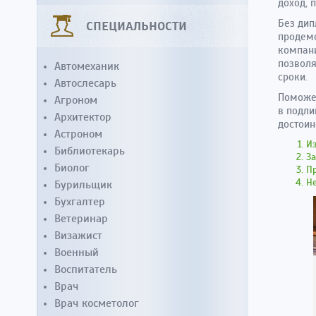
доход, 
Без дип
СПЕЦИАЛЬНОСТИ
продемо
компани
позволя
Автомеханик
сроки.
Автослесарь
Поможе
Агроном
в подли
Архитектор
достоин
Астроном
Из
Библиотекарь
З
Биолог
П
Не
Бурильщик
Бухгалтер
Ветеринар
Визажист
Военный
Воспитатель
Врач
Врач косметолог