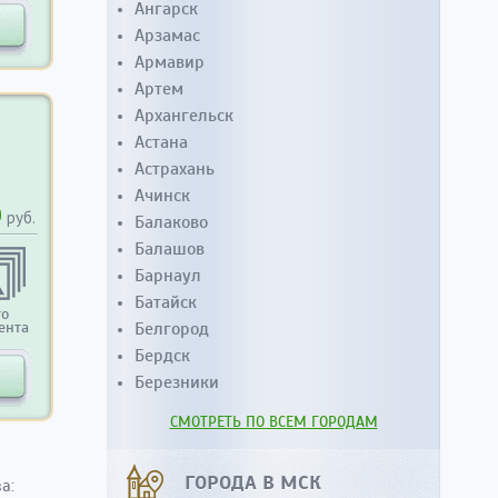
Ангарск
Арзамас
Армавир
Артем
Архангельск
Астана
Астрахань
Ачинск
0
руб.
Балаково
Балашов
Барнаул
Батайск
то
ента
Белгород
Бердск
Березники
СМОТРЕТЬ ПО ВСЕМ ГОРОДАМ
ГОРОДА В МСК
а: