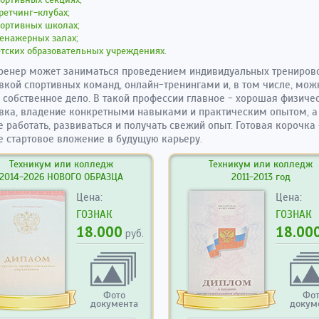
ретчинг-клубах;
ортивных школах;
енажерных залах;
тских образовательных учреждениях.
ренер может заниматься проведением индивидуальных тренирово
вкой спортивных команд, онлайн-тренингами и, в том числе, мож
 собственное дело. В такой профессии главное - хорошая физиче
вка, владение конкретными навыками и практическим опытом, а
 работать, развиваться и получать свежий опыт. Готовая корочка 
 стартовое вложение в будущую карьеру.
Техникум или колледж
Техникум или колледж
2014-2026 НОВОГО ОБРАЗЦА
2011-2013 год
Цена:
Цена:
ГОЗНАК
ГОЗНАК
18.000
18.00
руб.
Фото
Фо
документа
докум