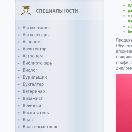
и
СПЕЦИАЛЬНОСТИ
ра
с 
пе
с
Автомеханик
бе
Автослесарь
Предъяв
Агроном
Обучени
Архитектор
вложени
Астроном
появили
професс
Библиотекарь
диплома
Биолог
Бурильщик
Бухгалтер
Ветеринар
Визажист
Военный
Воспитатель
Врач
Врач косметолог