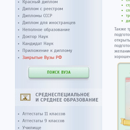
Красный диплом
ст
Диплом с реестром
сп
Дипломы СССР
тр
де
Диплом для иностранцев
Также т
Неполное образование
подгото
Доктор Наук
открыть
Кандидат Наук
подгото
Приложение к диплому
желание
хорошее
Закрытые Вузы РФ
ПОИСК ВУЗА
СРЕДНЕСПЕЦИАЛЬНОЕ
И СРЕДНЕЕ ОБРАЗОВАНИЕ
Аттестаты 11 классов
Аттестаты 9 классов
Училище