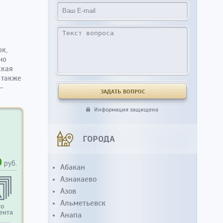
к,
но
ская
 также
–
Информация защищена
ГОРОДА
0
руб.
Абакан
Азнакаево
Азов
Альметьевск
то
ента
Анапа