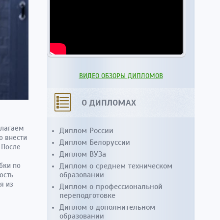
ВИДЕО ОБЗОРЫ ДИПЛОМОВ
О ДИПЛОМАХ
длагаем
Диплом России
о внести
Диплом Белоруссии
 После
Диплом ВУЗа
бки по
Диплом о среднем техническом
образовании
ость
я из
Диплом о профессиональной
переподготовке
Диплом о дополнительном
образовании