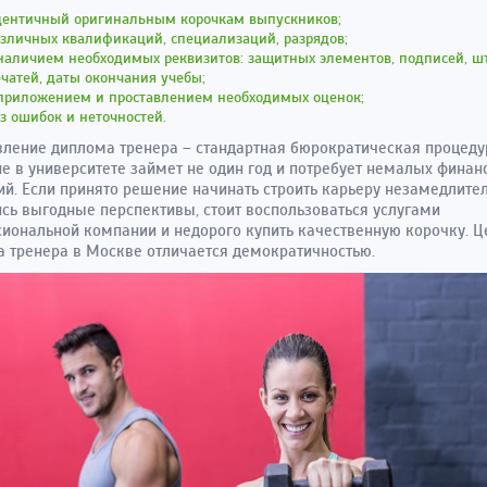
дентичный оригинальным корочкам выпускников;
зличных квалификаций, специализаций, разрядов;
наличием необходимых реквизитов: защитных элементов, подписей, ш
чатей, даты окончания учебы;
 приложением и проставлением необходимых оценок;
з ошибок и неточностей.
ление диплома тренера – стандартная бюрократическая процеду
е в университете займет не один год и потребует немалых фина
й. Если принято решение начинать строить карьеру незамедлител
сь выгодные перспективы, стоит воспользоваться услугами
иональной компании и недорого купить качественную корочку. Ц
 тренера в Москве отличается демократичностью.