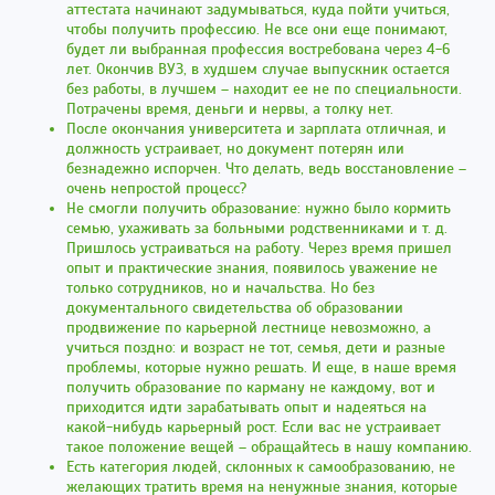
аттестата начинают задумываться, куда пойти учиться,
чтобы получить профессию. Не все они еще понимают,
будет ли выбранная профессия востребована через 4-6
лет. Окончив ВУЗ, в худшем случае выпускник остается
без работы, в лучшем – находит ее не по специальности.
Потрачены время, деньги и нервы, а толку нет.
После окончания университета и зарплата отличная, и
должность устраивает, но документ потерян или
безнадежно испорчен. Что делать, ведь восстановление –
очень непростой процесс?
Не смогли получить образование: нужно было кормить
семью, ухаживать за больными родственниками и т. д.
Пришлось устраиваться на работу. Через время пришел
опыт и практические знания, появилось уважение не
только сотрудников, но и начальства. Но без
документального свидетельства об образовании
продвижение по карьерной лестнице невозможно, а
учиться поздно: и возраст не тот, семья, дети и разные
проблемы, которые нужно решать. И еще, в наше время
получить образование по карману не каждому, вот и
приходится идти зарабатывать опыт и надеяться на
какой-нибудь карьерный рост. Если вас не устраивает
такое положение вещей – обращайтесь в нашу компанию.
Есть категория людей, склонных к самообразованию, не
желающих тратить время на ненужные знания, которые