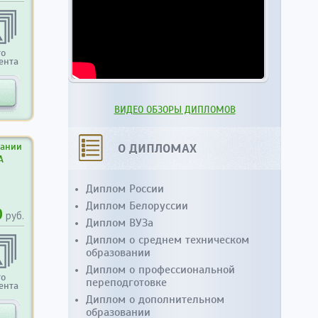
то
ента
ВИДЕО ОБЗОРЫ ДИПЛОМОВ
вании
О ДИПЛОМАХ
А
Диплом России
Диплом Белоруссии
0
руб.
Диплом ВУЗа
Диплом о среднем техническом
образовании
Диплом о профессиональной
то
переподготовке
ента
Диплом о дополнительном
образовании