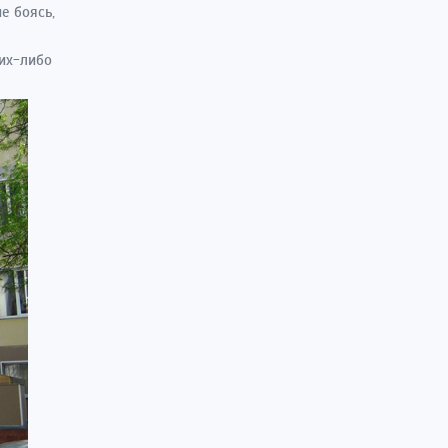
е боясь,
ких-либо