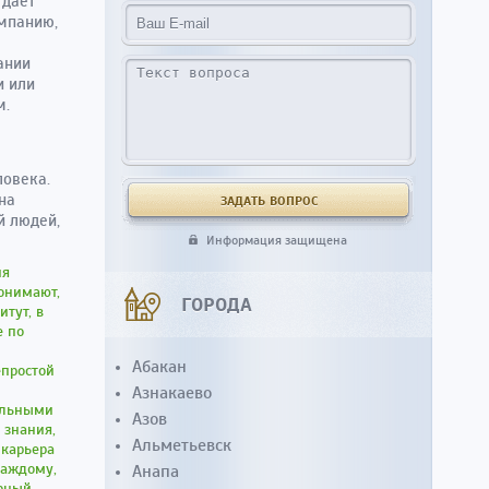
 дает
омпанию,
ании
и или
м.
ловека.
на
й людей,
Информация защищена
ия
понимают,
ГОРОДА
итут, в
е по
Абакан
епростой
Азнакаево
больными
Азов
 знания,
Альметьевск
 карьера
каждому,
Анапа
ерный