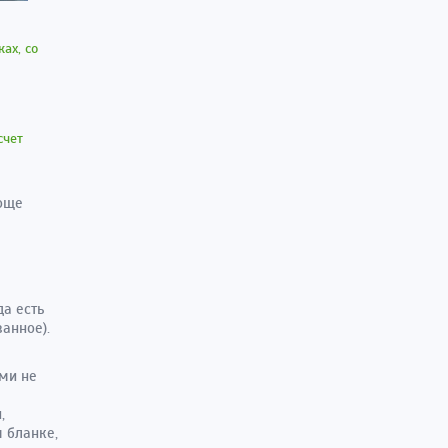
ах, со
счет
роще
да есть
анное).
ми не
,
 бланке,