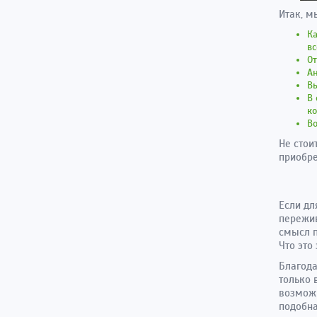
Итак, м
Ка
вс
От
А
Вы
В 
ко
Во
Не стои
приобре
Если дл
пережив
смысл п
Что это
Благод
только 
возможн
подобна