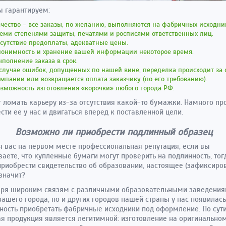
ы гарантируем:
чество – все заказы, по желанию, выполняются на фабричных исходник
еми степенями защиты, печатями и росписями ответственных лиц.
сутствие предоплаты, адекватные цены.
нонимность и хранение вашей информации некоторое время.
полнение заказа в срок.
случае ошибок, допущенных по нашей вине, переделка происходит за 
мпании или возвращается оплата заказчику (по его требованию).
зможность изготовления «корочки» любого города РФ.
т ломать карьеру из-за отсутствия какой-то бумажки. Намного п
сти ее у нас и двигаться вперед к поставленной цели.
Возможно ли приобрести подлинный образец
я вас на первом месте профессиональная репутация, если вы
аете, что купленные бумаги могут проверить на подлинность, тог
риобрести свидетельство об образовании, настоящее (зафиксиров
 значит?
аря широким связям с различными образовательными заведения
вашего города, но и других городов нашей страны у нас появилась
ость приобретать фабричные исходники под оформление. По сути
я продукция является легитимной: изготовление на оригинальном