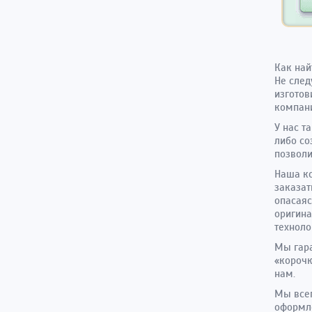
Как най
Не след
изготов
компани
У нас т
либо со
позволи
Наша ко
заказат
опасаяс
оригин
техноло
Мы гара
«корочк
нам.
Мы всег
оформле