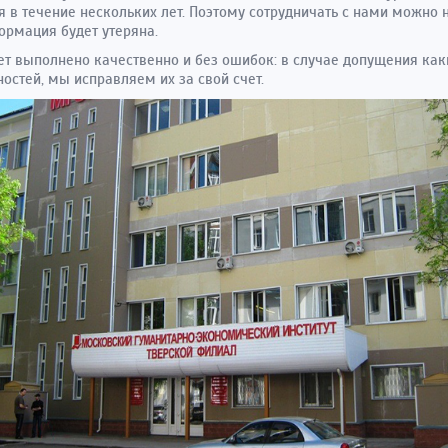
я в течение нескольких лет. Поэтому сотрудничать с нами можно н
ормация будет утеряна.
ет выполнено качественно и без ошибок: в случае допущения ка
остей, мы исправляем их за свой счет.