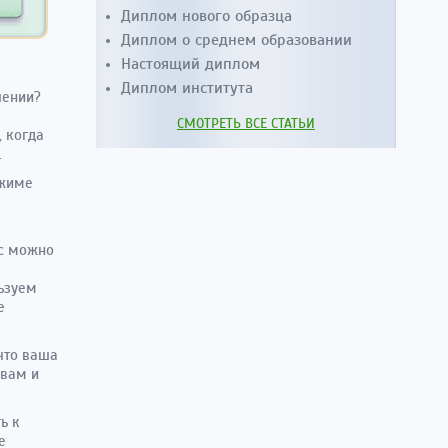
Диплом нового образца
Диплом о среднем образовании
Настоящий диплом
Диплом института
шении?
СМОТРЕТЬ ВСЕ СТАТЬИ
, когда
.
ежиме
ас можно
е
льзуем
е
что ваша
 вам и
ь к
е