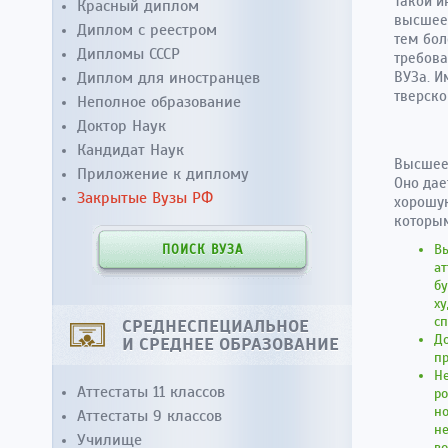
Такой и
Красный диплом
высшее 
Диплом с реестром
тем бол
Дипломы СССР
требова
Диплом для иностранцев
ВУЗа. И
тверско
Неполное образование
Доктор Наук
Кандидат Наук
Высшее 
Приложение к диплому
Оно дае
Закрытые Вузы РФ
хорошую
которым
Вы
ПОИСК ВУЗА
ат
бу
ху
сп
СРЕДНЕСПЕЦИАЛЬНОЕ
До
И СРЕДНЕЕ ОБРАЗОВАНИЕ
пр
Не
Аттестаты 11 классов
ро
но
Аттестаты 9 классов
не
Училище
во