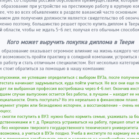
нтерес со стороны россиян обусловлен преимуществами, которые
образование при устройстве на престижную работу в крупную к
ее, что во всех объявлениях в разделе вакансий часто основным
нием для получения должности является свидетельство об оконч
менно поэтому, большинство решает просто купить диплом в Твер
й области, чтобы не ждать 5-6 лет, получая его обычным способо
Кого может выручить покупка диплома в Твери
образование оказывает огромное влияние на жизнь каждого че
т возможность пройти практику в солидной компании, устроиться 
 работу и стать отличным специалистом. Вот несколько категори
 стоит обратиться за помощью в нашу компанию:
пускники, не успевшие определиться с выбором ВУЗа, после получен
тестата начинают задумываться, куда пойти учиться. Не все они еще 
дет ли выбранная профессия востребована через 4-6 лет. Окончив инст
дшем случае выпускник остается без работы, в лучшем – находит ее н
ециальности. Опять поступать? Но это нереально в финансовом плане.
кумент утерян или безнадежно испорчен, а восстановление – очень н
оцесс.
 смогли поступить в ВУЗ: нужно было кормить семью, ухаживать за 
дственниками и т. д. Пришлось устраиваться на работу, пришел опыт и
 без «корочки» тверского государственного технического университета
возможна, а учиться в ВУЗе поздно. Учеба в институте по карману не 
т и приходится зарабатывать опыт и надеяться на какой-нибудь карь