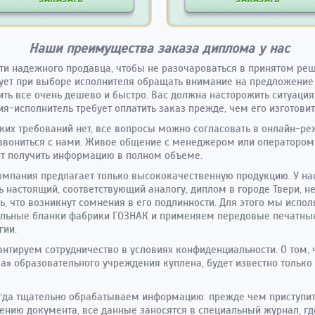
Наши преимущества заказа диплома у нас
ти надежного продавца, чтобы не разочароваться в принятом ре
ует при выборе исполнителя обращать внимание на предложение
ить все очень дешево и быстро. Вас должна насторожить ситуация
я-исполнитель требует оплатить заказ прежде, чем его изготовит
аких требований нет, все вопросы можно согласовать в онлайн-р
звониться с нами. Живое общение с менеджером или оператором
т получить информацию в полном объеме.
мпания предлагает только высококачественную продукцию. У н
ь настоящий, соответствующий аналогу, диплом в городе Твери, н
ь, что возникнут сомнения в его подлинности. Для этого мы испо
альные бланки фабрики ГОЗНАК и применяем передовые печатны
гии.
нтируем сотрудничество в условиях конфиденциальности. О том, 
а» образовательного учреждения куплена, будет известно только
да тщательно обрабатываем информацию: прежде чем приступит
нию документа, все данные заносятся в специальный журнал, гд