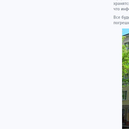
хранятс
что инф
Все буд
погрешн