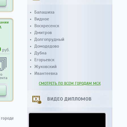
Балашиха
Видное
вании
Воскресенск
А
Дмитров
Долгопрудный
Домодедово
0
руб.
Дубна
Егорьевск
Жуковский
Ивантеевка
то
ента
СМОТРЕТЬ ПО ВСЕМ ГОРОДАМ МСК
ВИДЕО ДИПЛОМОВ
 городе