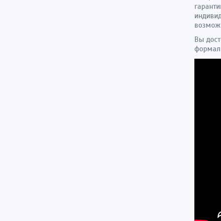
гаранти
индивид
возможн
Вы дост
формаль