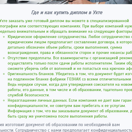
Где и как купить диплом в Ухте
Ухте заказать уже готовый диплом вы можете в специализированной
ипографии или соответствующих компаниях. При выборе компаний нуж
редельно внимательным и обращать внимание на следующие факторы
Юридическое оформление сотрудничества. Любое сотрудничество 
юридическим лицом предполагает составление договора, в которо
детально обозначен объем работы, сроки выполнения, сумма
вознаграждения, права и обязанности сторон и прочие нюансы раб
Отсутствие предоплаты. Все взаиморасчеты с организацией реко
осуществлять только после сдачи работы исполнителем. Таким об
сможете уберечь себя от волнений и не попасться «на крючок» аф
Оригинальность бланков. Убедитесь в том, что документ будет из
на подлинном бланке фабрики ГОЗНАК со всеми отличительными 
Ведь нередки случаи, когда для утверждения соискателя на ново
работы, его данные, в том числе и об образовании, тщательно про
службой безопасности.
Неразглашение личных данных. Если компания не дает вам гара
конфиденциальности, не советуем вам прибегать к ее услугам.
Информация о том, что вы заказывали документ об образовании,
быть сразу же уничтожена после выполнения работы.
я изготовит документ об образовании по необходимой вам
ьности. Сотрудничество с нами предполагает конфиденциальность