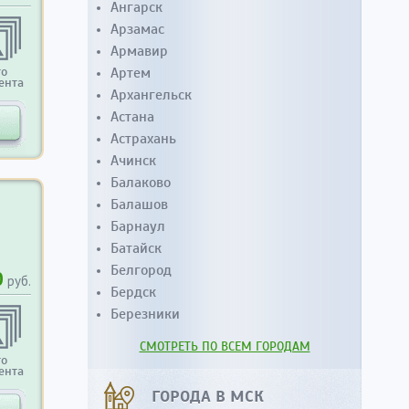
Ангарск
Арзамас
Армавир
то
Артем
ента
Архангельск
Астана
Астрахань
Ачинск
Балаково
Балашов
Барнаул
Батайск
Белгород
0
руб.
Бердск
Березники
СМОТРЕТЬ ПО ВСЕМ ГОРОДАМ
то
ента
ГОРОДА В МСК