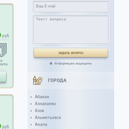
0
руб.
то
Информация защищена
ента
ГОРОДА
Абакан
Азнакаево
Азов
Альметьевск
Анапа
0
руб.