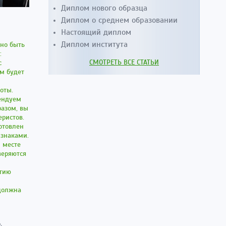
Диплом нового образца
Диплом о среднем образовании
Настоящий диплом
Диплом института
но быть
:
СМОТРЕТЬ ВСЕ СТАТЬИ
с
м будет
оты.
мендуем
разом, вы
еристов.
готовлен
знаками.
м месте
веряются
нтию
 должна
,