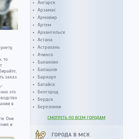
Ангарск
Арзамас
Армавир
Артем
Архангельск
Астана
Астрахань
рнету,
Ачинск
, то
Балаково
т
Балашов
бирайте,
Барнаул
ь заказ.
Батайск
ь-
Белгород
енно это
зводство
Бердск
ании в
Березники
СМОТРЕТЬ ПО ВСЕМ ГОРОДАМ
ги. Они
ения и
ГОРОДА В МСК