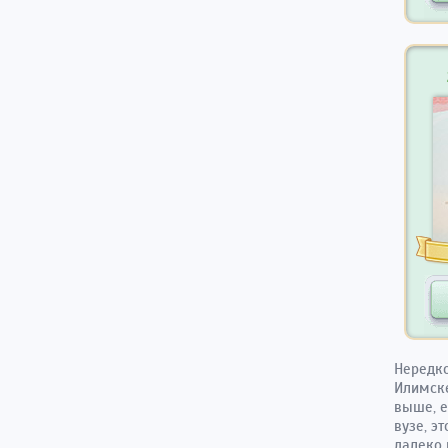
Нередко
Илимске
выше, е
вузе, э
далеко 