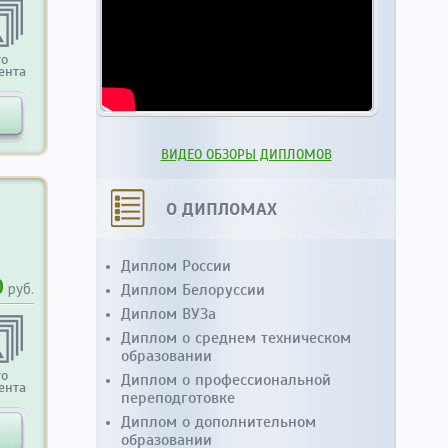
то
ента
ВИДЕО ОБЗОРЫ ДИПЛОМОВ
О ДИПЛОМАХ
Диплом России
0
руб.
Диплом Белоруссии
Диплом ВУЗа
Диплом о среднем техническом
образовании
то
Диплом о профессиональной
ента
переподготовке
Диплом о дополнительном
образовании