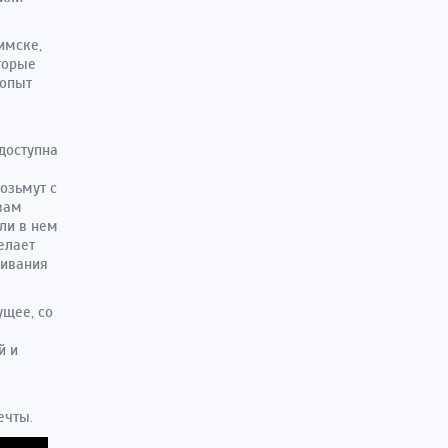
имске,
торые
 опыт
доступна
озьмут с
вам
сли в нем
елает
живания
ущее, со
й и
ечты.