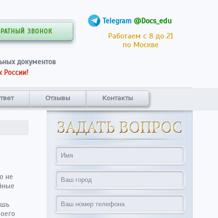
@Docs_edu
Telegram
БРАТНЫЙ ЗВОНОК
Работаем с 8 до 21
по Москве
ьных документов
 России!
твет
Отзывы
Контакты
о не
ойные
ешь
воего