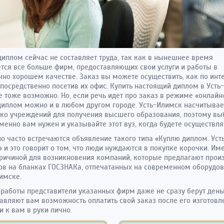
диплом сейчас не составляет труда, так как в нынешнее время
тся все больше фирм, предоставляющих свои услуги и работы в
чно хорошем качестве. Заказ вы можете осуществить, как по инте
епосредственно посетив их офис. Купить настоящий диплом в Усть-
 тоже возможно. Но, если речь идет про заказ в режиме «онлайн»
диплом можно и в любом другом городе. Усть-Илимск насчитывае
ко учреждений для получения высшего образования, поэтому вы
менно вам нужен и указывайте этот вуз, когда будете осуществлят
о часто встречаются объявление такого типа «Куплю диплом. Уст
 и это говорит о том, что люди нуждаются в покупке корочки. Им
причиной для возникновения компаний, которые предлагают прои
в на бланках ГОСЗНАКа, отпечатанных на современном оборудов
имске.
 работы представители указанных фирм даже не сразу берут день
авляют вам возможность оплатить свой заказ после его изготовл
и к вам в руки лично.