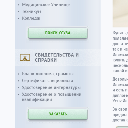
Медицинское Училище
Техникум
Колледж
Купить 
ПОИСК ССУЗА
появляе
достато
так и н
СВИДЕТЕЛЬСТВА И
Илимске
СПРАВКИ
купить 
несколь
какой и
Бланк диплома, грамоты
Довольн
Сертификат специалиста
Илимск»
Удостоверение интернатуры
и есть 
Удостоверение о повышении
дипломо
квалификации
Усть-Ил
За свои
предост
ЗАКАЗАТЬ
доставк