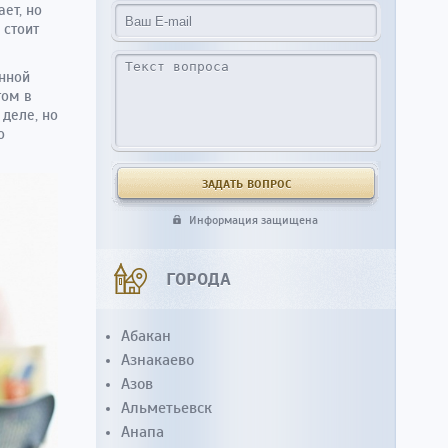
ает, но
 стоит
нной
том в
деле, но
о
Информация защищена
ГОРОДА
Абакан
Азнакаево
Азов
Альметьевск
Анапа