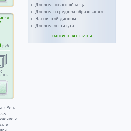
Диплом нового образца
Диплом о среднем образовании
вании
Настоящий диплом
А
Диплом института
СМОТРЕТЬ ВСЕ СТАТЬИ
0
руб.
то
ента
 в Усть-
ось
учение в
сь, и
шили