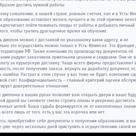
бразом достичь нужной работы.
ому сожалению, в нашей стране, ровным счетом, как и в Усть-Ил
о образования оставляет желать лучшего и по этой причине неко
едпочитают пойти пожинать плоды от работы и добывать личный
того, чтобы тратить драгоценное время на обучение.
ь диплом можно с доставкой по указанному вами адресу, и не
льно это осуществить можно только в Усть-Илимске. Эта функция 
 территории РФ. Также компании по производству документов об
ании радуют заказчиков приятными ценами и скидками. Они не в
плату за курьерскую доставку. Чаще всего фирмы предоставляют 
ость, после получения заказа, вернуть на доработку документ, е
 ошибки. Растрат в этом случае у вас тоже не будет, компания сд
свой счет. Конфиденциальность – главный критерий оценки обслу
тирует доверительные отношения.
 диплома в ваших руках позволит вам открыть двери в ваше буд
ой душой вы сможете смело строить планы и уверенно достигать
енных целей. Ваша судьба формируется не от накопленных знани
 всего лишь от того, есть у вас эта корочка или нет.
сь, приобретайте себе документы о получении образования, и вы
 уже через несколько дней приступить к осуществлению своей м