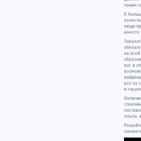
таким о
К больш
качеств
люди пр
вместо 
Заказат
обязате
на всей
образов
вас и о
возможн
найдены
все за 
и гаран
Наличие
спокойн
поставл
опыта, а
Решайте
сможете