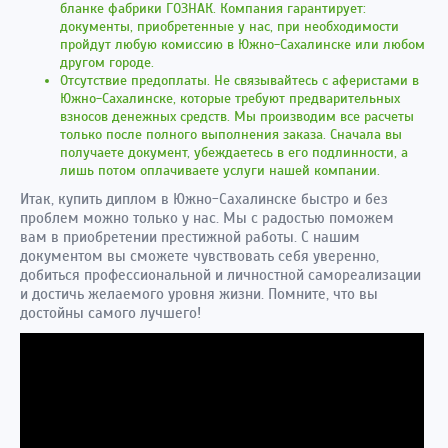
бланке фабрики ГОЗНАК. Компания гарантирует:
документы, приобретенные у нас, при необходимости
пройдут любую комиссию в Южно-Сахалинске или любом
другом городе.
Отсутствие предоплаты. Не связывайтесь с аферистами в
Южно-Сахалинске, которые требуют предварительных
взносов денежных средств. Мы производим все расчеты
только после полного выполнения заказа. Сначала вы
получаете документ, убеждаетесь в его подлинности, а
лишь потом оплачиваете услуги нашей компании.
Итак, купить диплом в Южно-Сахалинске быстро и без
проблем можно только у нас. Мы с радостью поможем
вам в приобретении престижной работы. С нашим
документом вы сможете чувствовать себя уверенно,
добиться профессиональной и личностной самореализации
и достичь желаемого уровня жизни. Помните, что вы
достойны самого лучшего!