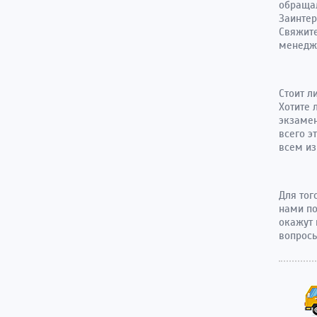
обращал
Заинтер
Свяжите
менедже
Стоит л
Хотите 
экзамен
всего э
всем из
Для тог
нами по
окажут 
вопросы