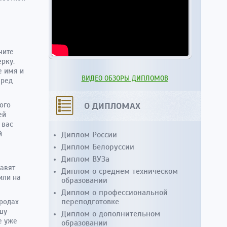
чите
рку.
е имя и
ВИДЕО ОБЗОРЫ ДИПЛОМОВ
еред
О ДИПЛОМАХ
ого
ей
 вас
й
Диплом России
Диплом Белоруссии
Диплом ВУЗа
тавят
Диплом о среднем техническом
или на
образовании
Диплом о профессиональной
переподготовке
родах
шу
Диплом о дополнительном
е уже
образовании