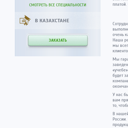
платой.
СМОТРЕТЬ ВСЕ СПЕЦИАЛЬНОСТИ
В КАЗАХСТАНЕ
Сотрудн
выполне
очень к
Наша ре
ЗАКАЗАТЬ
мы всег
клиенто
Мы гара
заведен
«учебе»
будет з
компани
окончан
У нас б
вам пря
то, что
В нашей
России.
продукц