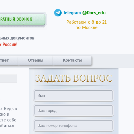
@Docs_edu
Telegram
БРАТНЫЙ ЗВОНОК
Работаем с 8 до 21
по Москве
ьных документов
 России!
твет
Отзывы
Контакты
. Ведь в
жно и
ете себе
обиться