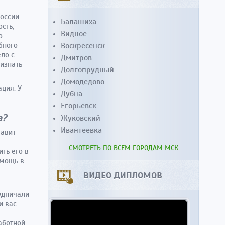
оссии.
Балашиха
сть,
Видное
о
Воскресенск
бного
ело с
Дмитров
ризнать
Долгопрудный
Домодедово
ция. У
Дубна
Егорьевск
а?
Жуковский
Ивантеевка
тавит
СМОТРЕТЬ ПО ВСЕМ ГОРОДАМ МСК
ть его в
омощь в
ВИДЕО ДИПЛОМОВ
удничали
и вас
аботной