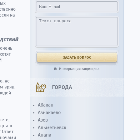
бых
ственно
если на
дствий
 очень
хотят
И
Информация защищена
о, не
ГОРОДА
ам вряд
людей
Абакан
Азнакаево
аете,
Азов
арта в
Альметьевск
 Ответ
Анапа
ь ночами