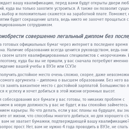
ждает вашу квалификацию, перед вами будут открыты двери лю
й, куда вы только захотите устроиться. А также он позволит суще
 выбор и положительно скажется на заработной плате. Поможет, 
ятии будет сокращение штата, ведь никто не захочет прощаться с
ицированным сотрудником.
риобрести совершенно легальный диплом без после
 готовых официальных бумаг через интернет в последнее время
на. Наличие образования всегда ценится руководством, ведь они 
в своем штате квалифицированных специалистов с «корочками». 
поэтому, куда бы вы не пришли, у вас сначала потребуют именно
ждение вашей учебы в ВУЗе или ССУЗе
получить достойное место очень сложно, скорее, даже невозможн
сомого аргумента – диплома о высшем образовании. Без него в
тся занять вакантное место с достойной зарплатой. Большинство 
ся к успеху и хочет добиться в этой жизни огромных высот.
я собеседования все бумаги у вас готовы, то никаких проблем с
нием в новую должность у вас не будет, и вы спокойно займетесь
нием карьеры. Но что делать, если у вас планы на будущее, вы зн
тите от жизни, что способны многого добиться, но для хорошего ст
 вам не хватает бумажки, подтверждающей вашу квалификацию?
 вопрос прост. Нет, вам не нужно 4 года проводить в ВУЗе, не спат