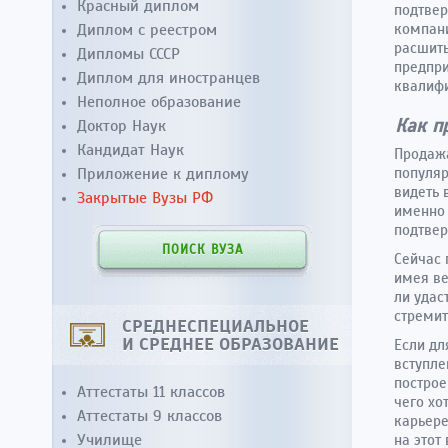
Красный диплом
подтвер
Диплом с реестром
компани
расшить
Дипломы СССР
предпри
Диплом для иностранцев
квалиф
Неполное образование
Как п
Доктор Наук
Кандидат Наук
Продажа
Приложение к диплому
популяр
видеть 
Закрытые Вузы РФ
именно 
подтвер
ПОИСК ВУЗА
Сейчас 
имея ве
ли удас
стремит
СРЕДНЕСПЕЦИАЛЬНОЕ
И СРЕДНЕЕ ОБРАЗОВАНИЕ
Если дл
вступле
построе
Аттестаты 11 классов
чего хо
Аттестаты 9 классов
карьере
Училище
на этот