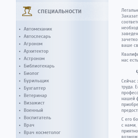
Легальн
СПЕЦИАЛЬНОСТИ
Заказат
соответ
необход
Автомеханик
заведен
Автослесарь
зачетко
Агроном
ваше св
Архитектор
Квалифи
Астроном
нас ест
Библиотекарь
Биолог
Бурильщик
Сейчас 
труда. 
Бухгалтер
професс
Ветеринар
нашей 
Визажист
приобре
Военный
предост
Воспитатель
С его б
Врач
с нами,
приятно
Врач косметолог
возможн