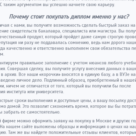
 С таким аргументом вы успешно начнете свою карьеру.
Почему стоит покупать диплом именно у нас?
ичая с нами, вы получите возможность сделать быстрый заказ на
ние свидетельств бакалавра, специалиста или магистра. Вы полу
ачественный продукт, который пройдет даже самую строгую прове
путация ни разу не поддавалась сомнению, ведь нам дорого наш
да качественно и ответственно выполняем свои обязательства п
м.
нтируем правильное заполнение с учетом нюансов любого учебн
ия. Совершая сделку, вы получите услугу внесения данных о ваш
 в архив. Все наши «корочки» вносятся в единую базу, а в ВУЗе на
аведено личное дело. Подлинный образец, приобретенный в наше
и, ничем не отличается от того, который вы получили бы после
ия института или университета.
ыстрые сроки выполнения и доступные цены, а вашу посылку дос
мо домой. Это позволит сэкономить время, которое вы бы потрат
бы забрать ее самостоятельно.
 фирме можно оформить заявку на покупку в Москве и других го
 На нашем сайте выложены образцы и информация о ценах на на
ию. Там же вы найдете положительные отзывы клиентов, которы