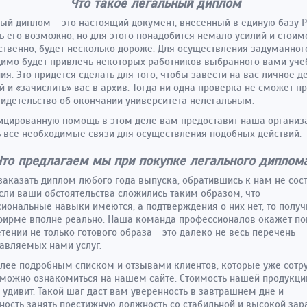
Что такое легальный диплом
ый диплом – это настоящий документ, внесенный в единую базу Р
ь его возможно, но для этого понадобится немало усилий и стоимо
ственно, будет несколько дороже. Для осуществления задуманног
имо будет привлечь некоторых работников выбранного вами уче
ия. Это придется сделать для того, чтобы завести на вас личное д
й и «зачислить» вас в архив. Тогда ни одна проверка не сможет п
идетельство об окончании университета нелегальным.
цированную помощь в этом деле вам предоставит наша организа
ь все необходимые связи для осуществления подобных действий.
Что предлагаем мы при покупке легального диплом
заказать диплом любого года выпуска, обратившись к нам не сос
Если ваши обстоятельства сложились таким образом, что
иональные навыки имеются, а подтверждения о них нет, то получи
фирме вполне реально. Наша команда профессионалов окажет п
тении не только готового образа - это далеко не весь перечень
авляемых нами услуг.
олее подробным списком и отзывами клиентов, которые уже сотр
 можно ознакомиться на нашем сайте. Стоимость нашей продукци
 удивит. Такой шаг даст вам уверенность в завтрашнем дне и
ость занять престижную должность со стабильной и высокой зар