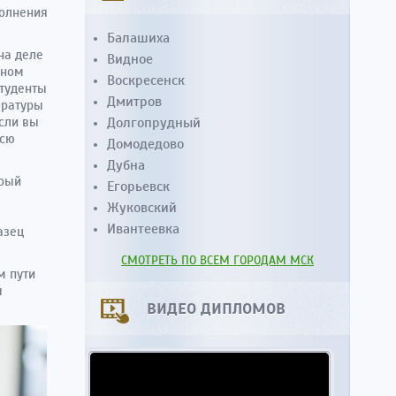
полнения
Балашиха
на деле
Видное
мном
Воскресенск
студенты
Дмитров
ературы
Если вы
Долгопрудный
всю
Домодедово
Дубна
орый
Егорьевск
Жуковский
Ивантеевка
азец
СМОТРЕТЬ ПО ВСЕМ ГОРОДАМ МСК
м пути
я
ВИДЕО ДИПЛОМОВ