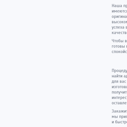
Наша пр
имеются
оригина
высоком
успеха 
качеств
Чтобы в
готовы 
спокойс
Процеду
найти а
для вас
изготов
получит
интере
оставл
Закажит
мы прил
и быстр