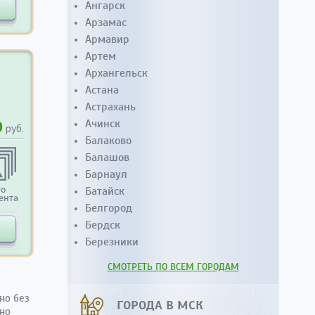
Ангарск
Арзамас
Армавир
Артем
Архангельск
Астана
Астрахань
Ачинск
0
руб.
Балаково
Балашов
Барнаул
то
Батайск
ента
Белгород
Бердск
Березники
СМОТРЕТЬ ПО ВСЕМ ГОРОДАМ
но без
ГОРОДА В МСК
жно