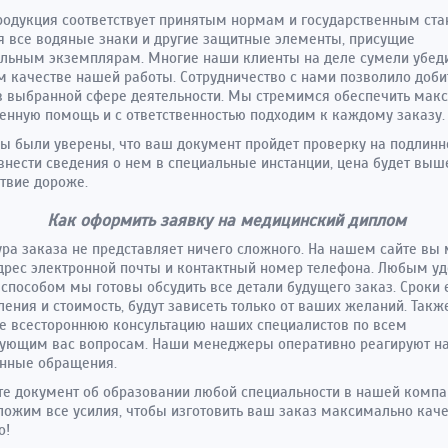
одукция соответствует принятым нормам и государственным ста
 все водяные знаки и другие защитные элементы, присущие
льным экземплярам. Многие наши клиенты на деле сумели убеди
 качестве нашей работы. Сотрудничество с нами позволило доби
в выбранной сфере деятельности. Мы стремимся обеспечить мак
енную помощь и с ответственностью подходим к каждому заказу.
ы были уверены, что ваш документ пройдет проверку на подлинн
внести сведения о нем в специальные инстанции, цена будет выше
твие дороже.
Как оформить заявку на медицинский диплом
ра заказа не представляет ничего сложного. На нашем сайте вы
дрес электронной почты и контактный номер телефона. Любым у
 способом мы готовы обсудить все детали будущего заказ. Сроки 
ления и стоимость, будут зависеть только от ваших желаний. Такж
е всестороннюю консультацию наших специалистов по всем
сующим вас вопросам. Наши менеджеры оперативно реагируют н
енные обращения.
е документ об образовании любой специальности в нашей компа
ожим все усилия, чтобы изготовить ваш заказ максимально кач
о!