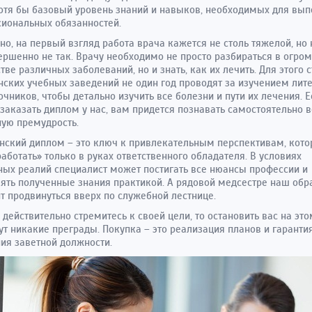
отя бы базовый уровень знаний и навыков, необходимых для вы
иональных обязанностей.
о, на первый взгляд работа врача кажется не столь тяжелой, но 
ершенно не так. Врачу необходимо не просто разбираться в огро
тве различных заболеваний, но и знать, как их лечить. Для этого 
ских учебных заведений не один год проводят за изучением лит
очников, чтобы детально изучить все болезни и пути их лечения. 
заказать диплом у нас, вам придется познавать самостоятельно 
ую премудрость.
ский диплом – это ключ к привлекательным перспективам, кот
работать» только в руках ответственного обладателя. В условиях
ых реалий специалист может постигать все нюансы профессии и
ять полученные знания практикой. А рядовой медсестре наш обр
т продвинуться вверх по служебной лестнице.
 действительно стремитесь к своей цели, то остановить вас на это
ут никакие преграды. Покупка – это реализация планов и гаранти
ия заветной должности.