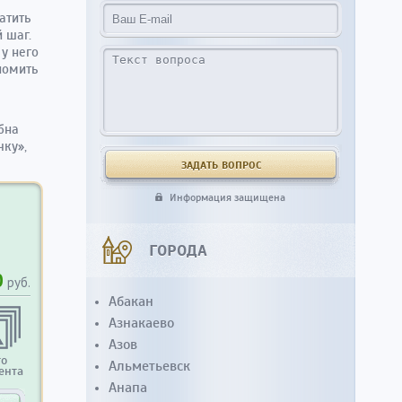
атить
 шаг.
 у него
номить
бна
чку»,
Информация защищена
ГОРОДА
0
руб.
Абакан
Азнакаево
Азов
то
Альметьевск
ента
Анапа