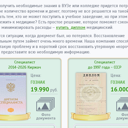
олучить необходимые знания в ВУЗе или колледже придется потр
е количество времени и денег, поэтому не все решаются на такой
ать тем, кто не может поступить в учебное заведение, но при этом
ежит» к медицине? Есть простое решение, которое поможет сэко
и минимизировать расходы –
купить диплом
медицинский.
ся ситуации, когда документ был, но потерялся. Восстановление
ьным путем займет очень много времени. Наша компания спосо
такую проблему и в короткий срок восстановить утерянную «коро
 предоставите всю необходимую информацию.
Специалист
Специалист
2014-2026 Киржач
до 1997 года - СССР
Цена:
Цена:
ГОЗНАК
ГОЗНАК
19.990
16.00
руб.
Фото
Фо
документа
докум