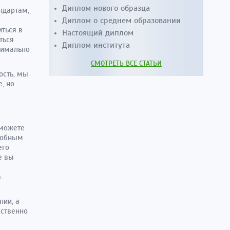
Диплом нового образца
ндартам,
Диплом о среднем образовании
ться в
Настоящий диплом
ться
Диплом института
симально
СМОТРЕТЬ ВСЕ СТАТЬИ
ость, мы
, но
 можете
добным
его
е вы
а
нии, а
ественно