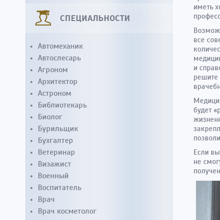
иметь х
професс
СПЕЦИАЛЬНОСТИ
Возможн
все сов
Автомеханик
количес
Автослесарь
медицин
и справ
Агроном
решите 
Архитектор
врачебн
Астроном
Медицин
Библиотекарь
будет «
Биолог
жизненн
Бурильщик
закрепл
позволи
Бухгалтер
Ветеринар
Если вы
не смог
Визажист
получен
Военный
Воспитатель
Врач
Врач косметолог