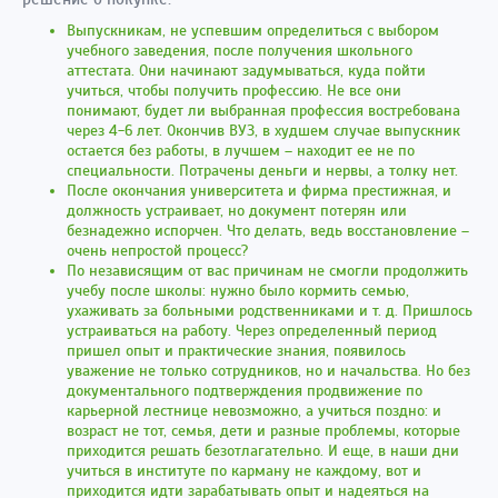
Выпускникам, не успевшим определиться с выбором
учебного заведения, после получения школьного
аттестата. Они начинают задумываться, куда пойти
учиться, чтобы получить профессию. Не все они
понимают, будет ли выбранная профессия востребована
через 4-6 лет. Окончив ВУЗ, в худшем случае выпускник
остается без работы, в лучшем – находит ее не по
специальности. Потрачены деньги и нервы, а толку нет.
После окончания университета и фирма престижная, и
должность устраивает, но документ потерян или
безнадежно испорчен. Что делать, ведь восстановление –
очень непростой процесс?
По независящим от вас причинам не смогли продолжить
учебу после школы: нужно было кормить семью,
ухаживать за больными родственниками и т. д. Пришлось
устраиваться на работу. Через определенный период
пришел опыт и практические знания, появилось
уважение не только сотрудников, но и начальства. Но без
документального подтверждения продвижение по
карьерной лестнице невозможно, а учиться поздно: и
возраст не тот, семья, дети и разные проблемы, которые
приходится решать безотлагательно. И еще, в наши дни
учиться в институте по карману не каждому, вот и
приходится идти зарабатывать опыт и надеяться на